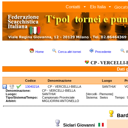
Giocato
Contatti
Elo Italia
Home
Cerca altri tornei
Precedente
R
CP - VERCELLI-
Dati 
Codice
Denominazione
Luogo
Pr
1304021A
CP - VERCELLI-BIELLA
SANTHIA'
V
Denominazione:
CP - VERCELLI-BIELLA
Luogo:
SANTHIA'
[Vercelli - Piemonte]
Tipo/Sistema/Tempo:
Campionato Provinciale
Sistema: Swiss Tempo: 90
Arbitri:
MIGLIORINI ANTONELLO
Bar
Siclari Giovanni