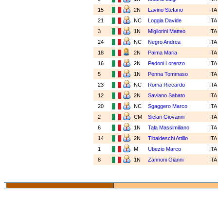
15
2N
Lavino Stefano
IT
21
NC
Loggia Davide
IT
3
1N
Migliorini Matteo
IT
24
NC
Negro Andrea
IT
18
2N
Palma Maria
IT
16
2N
Pedoni Lorenzo
IT
5
1N
Penna Tommaso
IT
23
NC
Roma Riccardo
IT
12
2N
Saviano Sabato
IT
20
NC
Sgaggero Marco
IT
2
CM
Siclari Giovanni
IT
6
1N
Tala Massimiliano
IT
14
2N
Tibaldeschi Attilio
IT
1
M
Ubezio Marco
IT
8
1N
Zannoni Gianni
IT