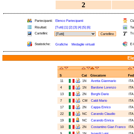
2
Partecipanti:
Elenco Partecipanti
Cla
Risultati:
[Tutti]
[1]
[2]
[3]
[4]
[5]
[6]
Tab
Cartellini:
Tr
Statistiche:
E-
Grafiche
Medaglie virtuali
Ele
S
Cat
Giocatore
Fed
11
1N
Avetta Gianmario
IT
4
1N
Bardone Lorenzo
IT
13
2N
Borghi Dario
IT
7
CM
Caldi Mario
IT
17
2N
Cappa Enrico
IT
22
NC
Carando Claudio
IT
19
NC
Carando Enrica
IT
10
2N
Costantino Gian Franco
IT
9
1N
Isoardi Luigi
IT