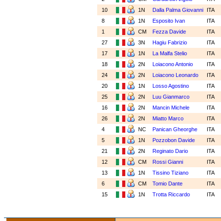
10
1N
Dalla Palma Giovanni
ITA
8
1N
Esposito Ivan
ITA
1
CM
Fezza Davide
ITA
27
3N
Hagiu Fabrizio
ITA
17
1N
La Malfa Stelio
ITA
18
2N
Loiacono Antonio
ITA
24
2N
Loiacono Leonardo
ITA
20
1N
Losso Agostino
ITA
25
2N
Luu Gianmarco
ITA
16
2N
Mancin Michele
ITA
26
2N
Miatto Marco
ITA
4
NC
Panican Gheorghe
ITA
5
1N
Pozzobon Davide
ITA
21
2N
Reginato Dario
ITA
12
CM
Rossi Gianni
ITA
13
1N
Tissino Tiziano
ITA
6
CM
Tomio Dante
ITA
15
1N
Trotta Riccardo
ITA