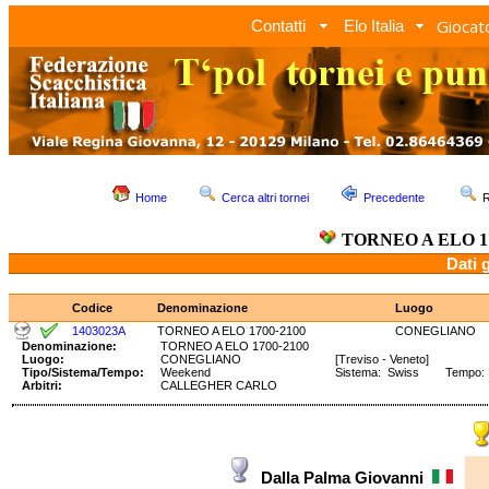
Giocato
Contatti
Elo Italia
Home
Cerca altri tornei
Precedente
R
TORNEO A ELO 17
Dati 
Codice
Denominazione
Luogo
1403023A
TORNEO A ELO 1700-2100
CONEGLIANO
Denominazione:
TORNEO A ELO 1700-2100
Luogo:
CONEGLIANO
[Treviso - Veneto]
Tipo/Sistema/Tempo:
Weekend
Sistema: Swiss Tempo: 10
Arbitri:
CALLEGHER CARLO
Dalla Palma Giovanni