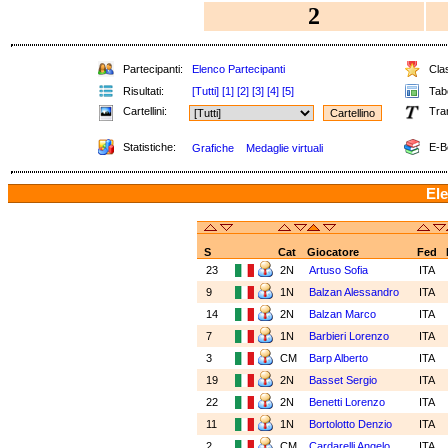
2
Partecipanti:
Elenco Partecipanti
Clas
Risultati:
[Tutti]
[1]
[2]
[3]
[4]
[5]
Tabe
Cartellini:
Tra
Statistiche:
E-B
Grafiche
Medaglie virtuali
Ele
S
Cat
Giocatore
Fed
23
2N
Artuso Sofia
ITA
9
1N
Balzan Alessandro
ITA
14
2N
Balzan Marco
ITA
7
1N
Barbieri Lorenzo
ITA
3
CM
Barp Alberto
ITA
19
2N
Basset Sergio
ITA
22
2N
Benetti Lorenzo
ITA
11
1N
Bortolotto Denzio
ITA
2
CM
Cardarelli Angelo
ITA