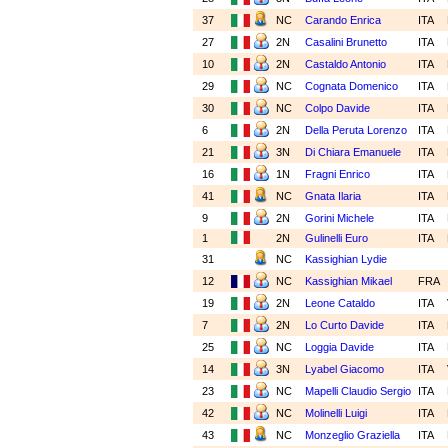
37
NC
Carando Enrica
ITA
27
2N
Casalini Brunetto
ITA
10
2N
Castaldo Antonio
ITA
29
NC
Cognata Domenico
ITA
30
NC
Colpo Davide
ITA
6
2N
Della Peruta Lorenzo
ITA
21
3N
Di Chiara Emanuele
ITA
16
1N
Fragni Enrico
ITA
41
NC
Gnata Ilaria
ITA
9
2N
Gorini Michele
ITA
1
2N
Gulinelli Euro
ITA
31
NC
Kassighian Lydie
12
NC
Kassighian Mikael
FRA
19
2N
Leone Cataldo
ITA
7
2N
Lo Curto Davide
ITA
25
NC
Loggia Davide
ITA
14
3N
Lyabel Giacomo
ITA
23
NC
Mapelli Claudio Sergio
ITA
42
NC
Molinelli Luigi
ITA
43
NC
Monzeglio Graziella
ITA