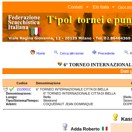
Giocato
Contatti
Elo Italia
Home
Cerca altri tornei
Precedente
R
6° TORNEO INTERNAZIONAL
Dati 
Codice
Denominazione
1510001C
6° TORNEO INTERNAZIONALE CITTA DI BIELLA
Denominazione:
6° TORNEO INTERNAZIONALE CITTA DI BIELLA
Luogo:
Biella
[Biell
Tipo/Sistema/Tempo:
Weekend
Siste
Arbitri:
COQUERAUT JEAN DOMINIQUE
DOPPI
Kas
Adda Roberto