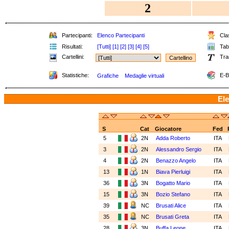
2
Partecipanti:
Elenco Partecipanti
Clas
Risultati:
[Tutti]
[1]
[2]
[3]
[4]
[5]
Tabe
Cartellini:
Tra
Statistiche:
E-B
Grafiche
Medaglie virtuali
Ele
S
Cat
Giocatore
Fed
5
2N
Adda Roberto
ITA
3
2N
Alessandro Sergio
ITA
4
2N
Benazzo Angelo
ITA
13
1N
Biava Pierluigi
ITA
36
3N
Bogatto Mario
ITA
15
3N
Bozio Stefano
ITA
39
NC
Brusati Alice
ITA
35
NC
Brusati Greta
ITA
28
3N
Buffa Leone
ITA