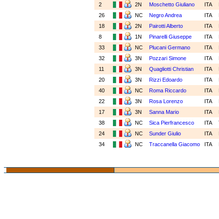
2
2N
Moschetto Giuliano
ITA
26
NC
Negro Andrea
ITA
18
2N
Pairotti Alberto
ITA
8
1N
Pinarelli Giuseppe
ITA
33
NC
Plucani Germano
ITA
32
3N
Pozzari Simone
ITA
11
3N
Quagliotti Christian
ITA
20
3N
Rizzi Edoardo
ITA
40
NC
Roma Riccardo
ITA
22
3N
Rosa Lorenzo
ITA
17
3N
Sanna Mario
ITA
38
NC
Sica Pierfrancesco
ITA
24
NC
Sunder Giulio
ITA
34
NC
Traccanella Giacomo
ITA