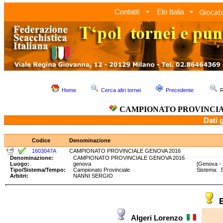
Giocato
Contatti
Elo Italia
Home
Cerca altri tornei
Precedente
R
CAMPIONATO PROVINCIA
Dati 
Codice
Denominazione
1603047A
CAMPIONATO PROVINCIALE GENOVA 2016
Denominazione:
CAMPIONATO PROVINCIALE GENOVA 2016
Luogo:
genova
[Genova - 
Tipo/Sistema/Tempo:
Campionato Provinciale
Sistema: 
Arbitri:
NANNI SERGIO
Algeri Lorenzo