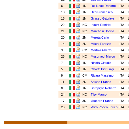
6
1N
Del Noce Roberto
ITA
13
1N
Deri Francesco
ITA
15
1N
Grasso Gabriele
ITA
22
NC
Incerti Daniele
ITA
21
NC
Marchesi Uberto
ITA
20
2N
Mereta Carlo
ITA
14
2N
Milieni Fabrizio
ITA
3
CM
Mortola Alberto
ITA
23
NC
Musumeci Marco
ITA
7
1N
Nicolis Claudio
ITA
5
1N
Olivetti Pier Luigi
ITA
9
CM
Rivara Massimo
ITA
11
2N
Saiano Franco
ITA
8
1N
Serapiglia Roberto
ITA
24
NC
Tiby Marco
ITA
17
3N
Vaccaro Franco
ITA
26
NC
Vairo Rocco Enrico
ITA