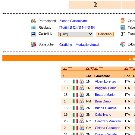
2
Partecipanti:
Elenco Partecipanti
Class
Risultati:
[Tutti]
[1]
[2]
[3]
[4]
[5]
[6]
Tabel
Cartellini:
Tran
Statistiche:
E-Bo
Grafiche
Medaglie virtuali
Ele
S
Cat
Giocatore
Fed
4
1N
Algeri Lorenzo
ITA
10
1N
Baggiani Fabio
ITA
18
2N
Bottaro Mario
ITA
1
FM
Brun Dario
ITA
16
2N
Buselli Claudio
ITA
19
3N
Cala' Ivano
ITA
25
NC
Carozzo Marcello
ITA
2
CM
Chiesa Giuseppe
ITA
12
2N
Cusato Davide
ITA