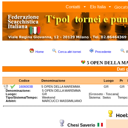
Giocato
Contatti
Elo Italia
Home
Cerca altri tornei
Precedente
R
5 OPEN DELLA 
Dati 
Codice
Denominazione
Luogo
Pr
1606003B
5 OPEN DELLA MAREMMA
GR
GR
Denominazione:
5 OPEN DELLA MAREMMA
Luogo:
GR
[Grosseto - Toscana]
Tipo/Sistema/Tempo:
Weekend
Sistema: Swiss Tempo: 9
Arbitri:
MARCUCCI MASSIMILIANO
Hoel
Chesi Saverio