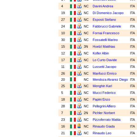
4
NC
Davini Andrea
ITA
19
NC
Di Domenico Jacopo
ITA
27
NC
Esposti Stefano
ITA
24
NC
Fabbrucci Gabriele
ITA
10
NC
Fornai Francesco
ITA
30
NC
Fossatelli Marino
ITA
15
3N
Hoelzl Matthias
ITA
12
NC
Kofler Albin
ITA
17
NC
Lo Curto Davide
ITA
11
NC
Lussetti Jacopo
ITA
26
NC
Manfucci Enrico
ITA
20
NC
Mendoza Alvarez Diego
ITA
25
NC
Menghin Karl
ITA
5
NC
Mucci Federico
ITA
18
NC
Papini Enzo
ITA
28
NC
Pellegrini Alfiero
ITA
7
2N
Pichler Norbert
ITA
23
NC
Pizzoferrato Mattia
ITA
16
NC
Rinaudo Giada
ITA
21
NC
Rinaudo Leo
ITA