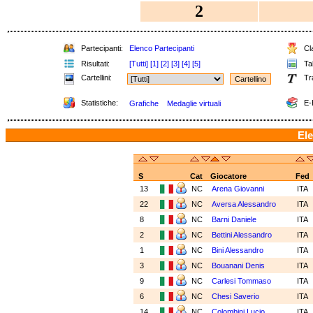
2
Partecipanti:
Elenco Partecipanti
Cla
Risultati:
[Tutti]
[1]
[2]
[3]
[4]
[5]
Tab
Cartellini:
Tr
Statistiche:
E-
Grafiche
Medaglie virtuali
Ele
S
Cat
Giocatore
Fed
13
NC
Arena Giovanni
ITA
22
NC
Aversa Alessandro
ITA
8
NC
Barni Daniele
ITA
2
NC
Bettini Alessandro
ITA
1
NC
Bini Alessandro
ITA
3
NC
Bouanani Denis
ITA
9
NC
Carlesi Tommaso
ITA
6
NC
Chesi Saverio
ITA
14
NC
Colombini Lucio
ITA