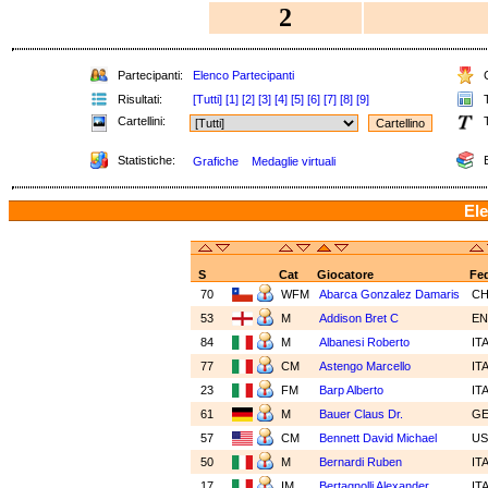
2
Partecipanti:
Elenco Partecipanti
C
Risultati:
[Tutti]
[1]
[2]
[3]
[4]
[5]
[6]
[7]
[8]
[9]
T
Cartellini:
T
Statistiche:
E
Grafiche
Medaglie virtuali
Ele
S
Cat
Giocatore
Fe
70
WFM
Abarca Gonzalez Damaris
CH
53
M
Addison Bret C
E
84
M
Albanesi Roberto
IT
77
CM
Astengo Marcello
IT
23
FM
Barp Alberto
IT
61
M
Bauer Claus Dr.
G
57
CM
Bennett David Michael
U
50
M
Bernardi Ruben
IT
17
IM
Bertagnolli Alexander
IT