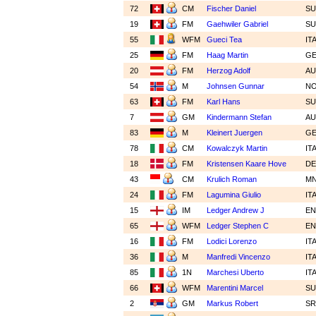
72
CM
Fischer Daniel
SU
19
FM
Gaehwiler Gabriel
SU
55
WFM
Gueci Tea
IT
25
FM
Haag Martin
G
20
FM
Herzog Adolf
A
54
M
Johnsen Gunnar
N
63
FM
Karl Hans
SU
7
GM
Kindermann Stefan
A
83
M
Kleinert Juergen
G
78
CM
Kowalczyk Martin
IT
18
FM
Kristensen Kaare Hove
D
43
CM
Krulich Roman
M
24
FM
Lagumina Giulio
IT
15
IM
Ledger Andrew J
E
65
WFM
Ledger Stephen C
E
16
FM
Lodici Lorenzo
IT
36
M
Manfredi Vincenzo
IT
85
1N
Marchesi Uberto
IT
66
WFM
Marentini Marcel
SU
2
GM
Markus Robert
S