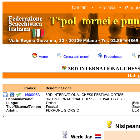
Giocato
Contatti
Elo Italia
Home
Cerca altri tornei
Precedente
R
3RD INTERNATIONAL CHESS
Dati 
Codice
Denominazione
1606025A
3RD INTERNATIONAL CHESS FESTIVAL ORTISEI
Denominazione:
3RD INTERNATIONAL CHESS FESTIVAL ORTISEI
Luogo:
Ortisei
[Bolz
Tipo/Sistema/Tempo:
Festival
Sist
Arbitri:
PERRONE GIORGIO
BERT
Nisipean
Werle Jan