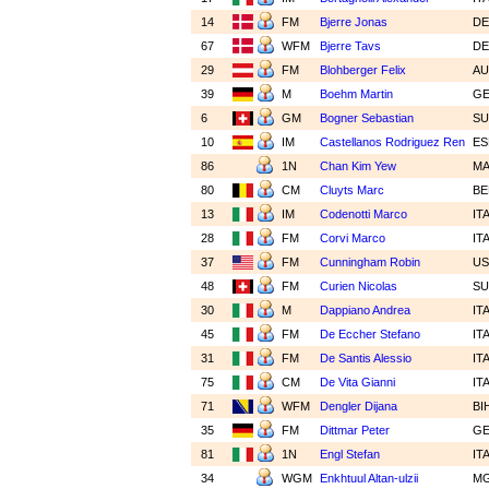
14
FM
Bjerre Jonas
D
67
WFM
Bjerre Tavs
D
29
FM
Blohberger Felix
A
39
M
Boehm Martin
G
6
GM
Bogner Sebastian
SU
10
IM
Castellanos Rodriguez Ren
E
86
1N
Chan Kim Yew
M
80
CM
Cluyts Marc
B
13
IM
Codenotti Marco
IT
28
FM
Corvi Marco
IT
37
FM
Cunningham Robin
U
48
FM
Curien Nicolas
SU
30
M
Dappiano Andrea
IT
45
FM
De Eccher Stefano
IT
31
FM
De Santis Alessio
IT
75
CM
De Vita Gianni
IT
71
WFM
Dengler Dijana
BI
35
FM
Dittmar Peter
G
81
1N
Engl Stefan
IT
34
WGM
Enkhtuul Altan-ulzii
M