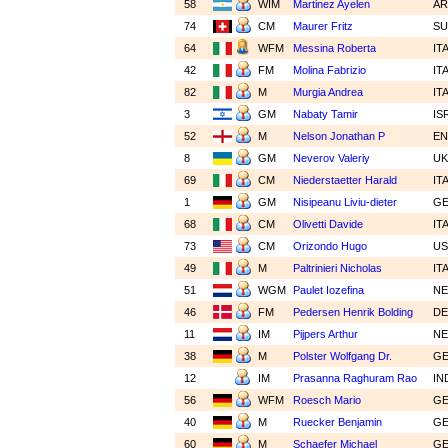
58
WIM
Martinez Ayelen
A
74
CM
Maurer Fritz
SU
64
WFM
Messina Roberta
IT
42
FM
Molina Fabrizio
IT
82
M
Murgia Andrea
IT
3
GM
Nabaty Tamir
IS
52
M
Nelson Jonathan P
E
8
GM
Neverov Valeriy
U
69
CM
Niederstaetter Harald
IT
1
GM
Nisipeanu Liviu-dieter
G
68
CM
Olivetti Davide
IT
73
CM
Orizondo Hugo
U
49
M
Paltrinieri Nicholas
IT
51
WGM
Paulet Iozefina
N
46
FM
Pedersen Henrik Bolding
D
11
IM
Pijpers Arthur
N
38
M
Polster Wolfgang Dr.
G
12
IM
Prasanna Raghuram Rao
IN
56
WFM
Roesch Mario
G
40
M
Ruecker Benjamin
G
60
M
Schaefer Michael
G