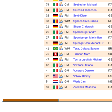
79
CM
Seebacher Michael
IT
44
CM
Seresin Francesco
IT
32
FM
Seyb Dieter
G
33
WIM
Sgircea Silvia-raluca
R
21
FM
Singer Christoph
G
26
FM
Spornberger Andre
IT
27
FM
Spornberger Maximilian
IT
9
IM
Sprenger Jan Michael Dr.
G
41
WIM
Terao Juliana Sayumi
B
76
CM
Tillmann Marc
SU
47
FM
Tscharotschkin Michael
G
62
CM
Vezzani Stefano
IT
4
GM
Vocaturo Daniele
IT
22
FM
Volkov Dmitriy
U
5
GM
Werle Jan
N
59
M
Zucchelli Massimo
IT