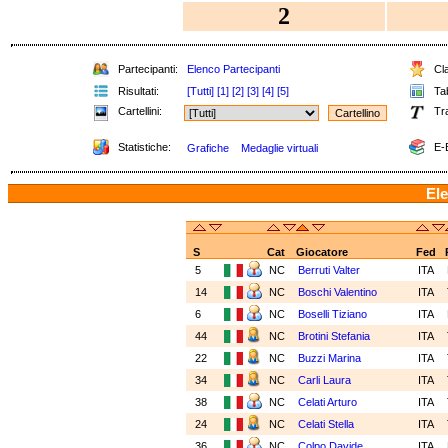
2
Partecipanti:
Elenco Partecipanti
Cla
Risultati:
[Tutti]
[1]
[2]
[3]
[4]
[5]
Tab
Cartellini:
Tr
Statistiche:
E-
Grafiche
Medaglie virtuali
Ele
S
Cat
Giocatore
Fed
5
NC
Berruti Valter
ITA
14
NC
Boschi Valentino
ITA
6
NC
Boselli Tiziano
ITA
44
NC
Brotini Stefania
ITA
22
NC
Buzzi Marina
ITA
34
NC
Carli Laura
ITA
38
NC
Celati Arturo
ITA
24
NC
Celati Stella
ITA
36
NC
Colpo Davide
ITA