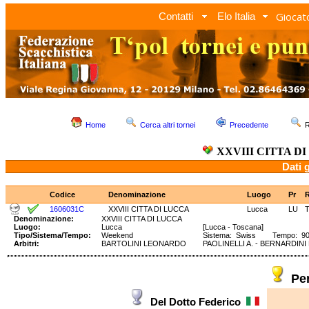
Giocato
Contatti
Elo Italia
Home
Cerca altri tornei
Precedente
R
XXVIII CITTA D
Dati 
Codice
Denominazione
Luogo
Pr
1606031C
XXVIII CITTA DI LUCCA
Lucca
LU
Denominazione:
XXVIII CITTA DI LUCCA
Luogo:
Lucca
[Lucca - Toscana]
Tipo/Sistema/Tempo:
Weekend
Sistema: Swiss Tempo: 90' 
Arbitri:
BARTOLINI LEONARDO
PAOLINELLI A. - BERNARDINI L.
Pe
Del Dotto Federico