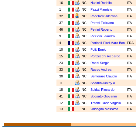
16
NC
Nasini Rodolfo
ITA
1
NC
Pazzi Maurizio
ITA
32
NC
Pecchioli Valentina
ITA
37
NC
Peretti Feliciano
ITA
46
NC
Petrini Roberto
ITA
9
NC
Piccioni Leandro
ITA
4
NC
Pierinelli Flori Marc Ben
FRA
10
NC
Politi Ennio
ITA
15
NC
Ponzecchi Riccardo
ITA
23
NC
Rossi Sergio
ITA
33
NC
Russo Andrea
ITA
30
NC
Semeraro Claudio
ITA
11
NC
Shadrin Alexey A.
18
NC
Soldati Riccardo
ITA
41
NC
Sposato Giovanni
ITA
12
NC
Trifoni Flavio Virginio
ITA
13
NC
Valdagno Massimo
ITA