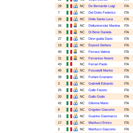
29
NC
De Bernardis Luigi
ITA
7
NC
Del Dotto Federico
ITA
28
NC
Della Santa Luca
ITA
26
NC
Delluniversita' Martina
ITA
35
NC
Di Bene Daniela
ITA
27
NC
Dino-guida Dario
ITA
19
NC
Esposti Stefano
ITA
40
NC
Ferrara Valeria
ITA
31
NC
Ferrarese Noemi
ITA
43
NC
Ferrari Paolo
ITA
45
NC
Fossatelli Marino
ITA
39
NC
Furlani Graziano
ITA
3
NC
Gabrielli Edoardo
ITA
25
NC
Gallo Fausto
ITA
20
NC
Gallo Giulio
ITA
42
NC
Glionna Mario
ITA
8
NC
Grigolon Giacomo
ITA
21
NC
Guarino Gianmarco
ITA
17
NC
Manfucci Enrico
ITA
2
NC
Manfucci Giacomo
ITA