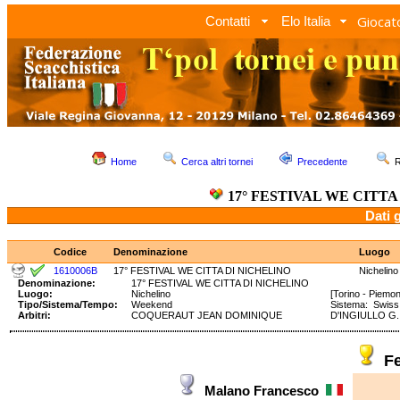
Giocato
Contatti
Elo Italia
Home
Cerca altri tornei
Precedente
R
17° FESTIVAL WE CITTA
Dati 
Codice
Denominazione
Luogo
1610006B
17° FESTIVAL WE CITTA DI NICHELINO
Nichelino
Denominazione:
17° FESTIVAL WE CITTA DI NICHELINO
Luogo:
Nichelino
[Torino - Piemon
Tipo/Sistema/Tempo:
Weekend
Sistema: Swis
Arbitri:
COQUERAUT JEAN DOMINIQUE
D'INGIULLO G.
F
Malano Francesco