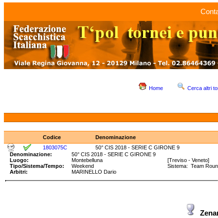
Conta
Home
Cerca altri to
Codice
Denominazione
1803075C
50° CIS 2018 - SERIE C GIRONE 9
Denominazione:
50° CIS 2018 - SERIE C GIRONE 9
Luogo:
Montebelluna
[Treviso - Veneto]
Tipo/Sistema/Tempo:
Weekend
Sistema: Team Roun
Arbitri:
MARINELLO Dario
Zena