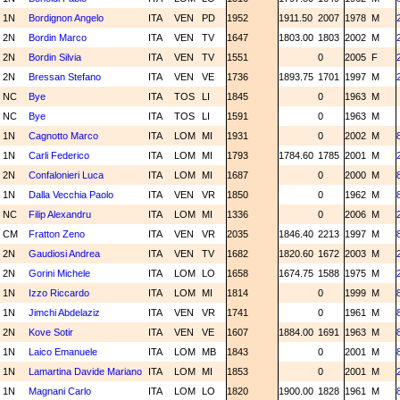
1N
Bordignon Angelo
ITA
VEN
PD
1952
1911.50
2007
1978
M
2N
Bordin Marco
ITA
VEN
TV
1647
1803.00
1803
2002
M
2N
Bordin Silvia
ITA
VEN
TV
1551
0
2005
F
2N
Bressan Stefano
ITA
VEN
VE
1736
1893.75
1701
1997
M
NC
Bye
ITA
TOS
LI
1845
0
1963
M
NC
Bye
ITA
TOS
LI
1591
0
1963
M
1N
Cagnotto Marco
ITA
LOM
MI
1931
0
2002
M
1N
Carli Federico
ITA
LOM
MI
1793
1784.60
1785
2001
M
2N
Confalonieri Luca
ITA
LOM
MI
1687
0
2000
M
1N
Dalla Vecchia Paolo
ITA
VEN
VR
1850
0
1962
M
NC
Filip Alexandru
ITA
LOM
MI
1336
0
2006
M
CM
Fratton Zeno
ITA
VEN
VR
2035
1846.40
2213
1997
M
2N
Gaudiosi Andrea
ITA
VEN
TV
1682
1820.60
1672
2003
M
2N
Gorini Michele
ITA
LOM
LO
1658
1674.75
1588
1975
M
1N
Izzo Riccardo
ITA
LOM
MI
1814
0
1999
M
1N
Jimchi Abdelaziz
ITA
VEN
VR
1741
0
1961
M
2N
Kove Sotir
ITA
VEN
VE
1607
1884.00
1691
1963
M
1N
Laico Emanuele
ITA
LOM
MB
1843
0
2001
M
1N
Lamartina Davide Mariano
ITA
LOM
MI
1853
0
2001
M
1N
Magnani Carlo
ITA
LOM
LO
1820
1900.00
1828
1961
M