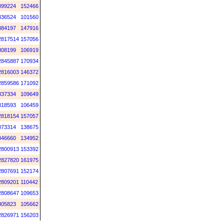
899224
152466
836524
101560
884197
147916
2817514
157056
808199
106919
2845887
170934
2816003
146372
2859586
171092
837334
109649
818593
106459
2818154
157057
873314
138675
846660
134952
2800913
153392
2827820
161975
2807691
152174
2809201
110442
2808647
109653
805823
105662
2826971
156203