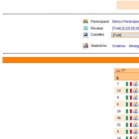
Partecipanti:
Elenco Partecipan
Risultati:
[Tutti]
[1]
[2]
[3]
[4
Cartellini:
Statistiche:
Grafiche
Medagli
S
7
14
9
6
16
46
21
4
18