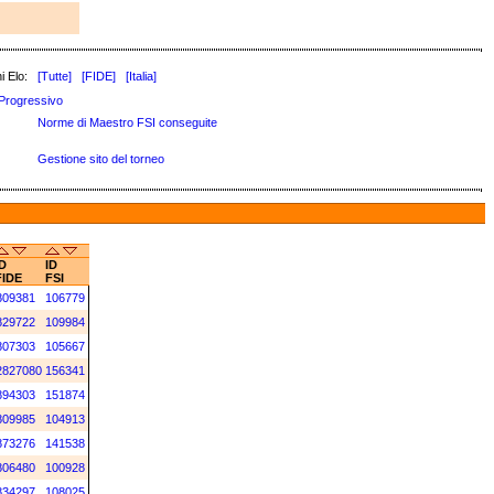
i Elo:
[Tutte]
[FIDE]
[Italia]
Progressivo
Norme di Maestro FSI conseguite
Gestione sito del torneo
D
ID
FIDE
FSI
809381
106779
829722
109984
807303
105667
2827080
156341
894303
151874
809985
104913
873276
141538
806480
100928
834297
108025