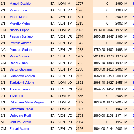
1N
Mapelli Davide
ITA
LOM
MI
1797
0
1999
M
2N
Menini Luca
ITA
VEN
VR
1576
0
1963
M
1N
Miatto Marco
ITA
VEN
TV
1801
0
2000
M
2N
Moretto Pietro
ITA
VEN
TV
1713
0
2002
M
CM
Nicolo' Filippo
ITA
LOM
MI
2023
1974.60
2047
1972
M
2N
Passon Stefano
ITA
VEN
VR
1744
1653.25
1847
1963
M
2N
Petrella Andrea
ITA
VEN
TV
1642
0
2002
M
NC
Pigozzo Stefano
ITA
VEN
VE
1288
1750.20
1602
1993
M
1N
Ribon Andrea
ITA
VEN
VE
1952
2011.00
1276
1970
M
CM
Rossi Gianni
ITA
VEN
TV
1722
1897.40
1898
1942
M
1N
Sartor Giovanni
ITA
VEN
TV
1788
1933.50
1612
2002
M
CM
Simonetto Andrea
ITA
VEN
PD
2135
1682.00
2359
2000
M
1N
Tagliaferri Valerio
ITA
LOM
LO
1821
1998.40
1927
1955
M
1N
Tissino Tiziano
ITA
FRI
PN
1778
1644.75
1452
1963
M
2N
Titze Leo
ITA
LOM
MI
1685
0
2005
M
1N
Valtemara Mattia Angelo
ITA
LOM
MI
1889
1630.00
1870
2005
M
1N
Valtemara Paolo
ITA
LOM
MI
1897
0
1967
M
1N
Vedovato Rudi
ITA
VEN
VE
1789
1886.00
1151
1974
M
M
Ventura Sergio
ITA
VEN
PD
2084
0
1957
M
CM
Zenari Marco
ITA
VEN
VR
2126
1904.00
2144
2001
M