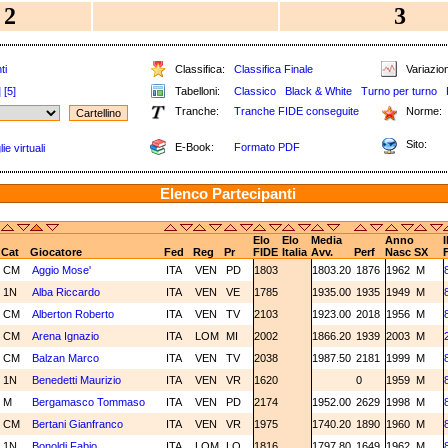
2
3
ti
Classifica:
Classifica Finale
Variazion
]
[5]
Tabelloni:
Classico
Black & White
Turno per turno
Tranche:
Tranche FIDE conseguite
Norme:
Sito:
E-Book:
Formato PDF
e virtuali
Elenco Partecipanti
Elo
Elo
Media
Anno
I
Cat
Giocatore
Fed
Reg
Pr
FIDE
Italia
Avv.
Perf
Nasc
SX
CM
Aggio Mose'
ITA
VEN
PD
1803
1803.20
1876
1962
M
1N
Alba Riccardo
ITA
VEN
VE
1785
1935.00
1935
1949
M
CM
Alberton Roberto
ITA
VEN
TV
2103
1923.00
2018
1956
M
CM
Arena Ignazio
ITA
LOM
MI
2002
1866.20
1939
2003
M
CM
Balzan Marco
ITA
VEN
TV
2038
1987.50
2181
1999
M
1N
Benedetti Maurizio
ITA
VEN
VR
1620
0
1959
M
M
Bergamasco Tommaso
ITA
VEN
PD
2174
1952.00
2629
1998
M
CM
Bertani Gianfranco
ITA
VEN
VR
1975
1740.20
1890
1960
M
1N
Bonoldi Fabio
ITA
LOM
LO
1816
1797.80
1649
1962
M