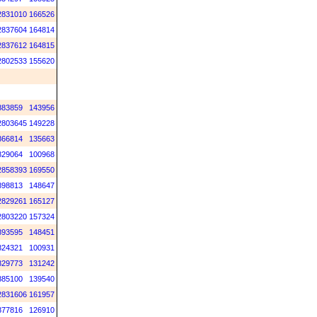
2831010
166526
2837604
164814
2837612
164815
2802533
155620
883859
143956
2803645
149228
866814
135663
829064
100968
2858393
169550
898813
148647
2829261
165127
2803220
157324
893595
148451
824321
100931
829773
131242
885100
139540
2831606
161957
877816
126910