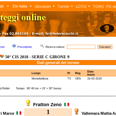
Giocatori
Tornei
LOTO
TORO
FSI A
tti
Elo Italia
rnei
Precedente
Ricerca veloce
50° CIS 2018 - SERIE C GIRONE 9
Dati generali del torneo
Data
Luogo
Pr
Reg
Inizio
Montebelluna
TV
VEN
16-03-2018
d Robin Tempo: 90' 40 ms + 15' + 30" bonus
Fratton Zeno
1
ri Marco
Valtemara Mattia 