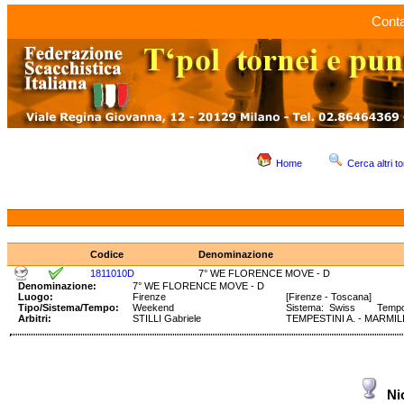
Conta
Home
Cerca altri to
Codice
Denominazione
1811010D
7° WE FLORENCE MOVE - D
Denominazione:
7° WE FLORENCE MOVE - D
Luogo:
Firenze
[Firenze - Toscana]
Tipo/Sistema/Tempo:
Weekend
Sistema: Swiss Tempo: 
Arbitri:
STILLI Gabriele
TEMPESTINI A. - MARMILI
Ni