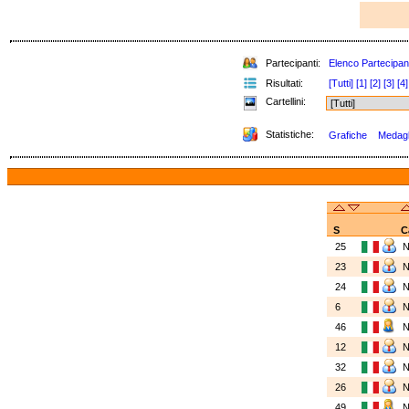
Partecipanti:
Elenco Partecipan
Risultati:
[Tutti]
[1]
[2]
[3]
[4]
Cartellini:
Statistiche:
Grafiche
Medagli
S
C
25
23
24
6
46
12
32
26
49