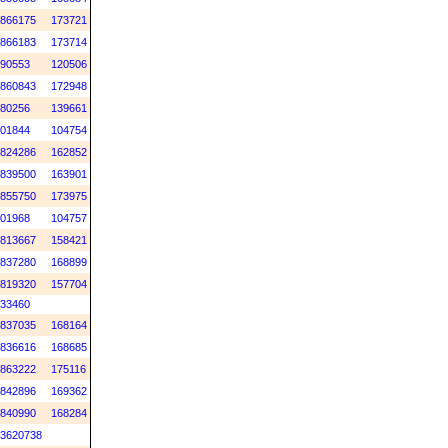
866175
173721
866183
173714
90553
120506
860843
172948
80256
139661
01844
104754
824286
162852
839500
163901
855750
173975
01968
104757
813667
158421
837280
168899
819320
157704
33460
837035
168164
836616
168685
863222
175116
842896
169362
840990
168284
3620738