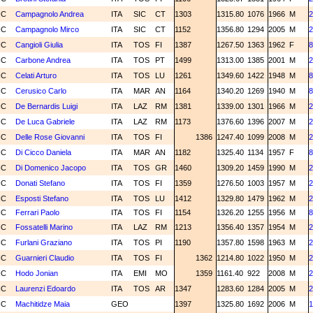
NC
Campagnolo Andrea
ITA
SIC
CT
1303
1315.80
1076
1966
M
2
NC
Campagnolo Mirco
ITA
SIC
CT
1152
1356.80
1294
2005
M
2
NC
Cangioli Giulia
ITA
TOS
FI
1387
1267.50
1363
1962
F
8
NC
Carbone Andrea
ITA
TOS
PT
1499
1313.00
1385
2001
M
2
NC
Celati Arturo
ITA
TOS
LU
1261
1349.60
1422
1948
M
8
NC
Cerusico Carlo
ITA
MAR
AN
1164
1340.20
1269
1940
M
8
NC
De Bernardis Luigi
ITA
LAZ
RM
1381
1339.00
1301
1966
M
2
NC
De Luca Gabriele
ITA
LAZ
RM
1173
1376.60
1396
2007
M
2
NC
Delle Rose Giovanni
ITA
TOS
FI
1386
1247.40
1099
2008
M
2
NC
Di Cicco Daniela
ITA
MAR
AN
1182
1325.40
1134
1957
F
8
NC
Di Domenico Jacopo
ITA
TOS
GR
1460
1309.20
1459
1990
M
2
NC
Donati Stefano
ITA
TOS
FI
1359
1276.50
1003
1957
M
2
NC
Esposti Stefano
ITA
TOS
LU
1412
1329.80
1479
1962
M
2
NC
Ferrari Paolo
ITA
TOS
FI
1154
1326.20
1255
1956
M
8
NC
Fossatelli Marino
ITA
LAZ
RM
1213
1356.40
1357
1954
M
2
NC
Furlani Graziano
ITA
TOS
PI
1190
1357.80
1598
1963
M
2
NC
Guarnieri Claudio
ITA
TOS
FI
1362
1214.80
1022
1950
M
2
NC
Hodo Jonian
ITA
EMI
MO
1359
1161.40
922
2008
M
2
NC
Laurenzi Edoardo
ITA
TOS
AR
1347
1283.60
1284
2005
M
2
NC
Machitidze Maia
GEO
1397
1325.80
1692
2006
M
1