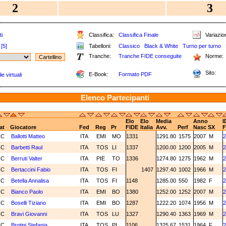
2
3
ti
Classifica:
Classifica Finale
Variazion
[5]
Tabelloni:
Classico
Black & White
Turno per turno
Tranche:
Tranche FIDE conseguite
Norme:
Sito:
E-Book:
Formato PDF
e virtuali
Elenco Partecipanti
Elo
Elo
Media
Anno
I
at
Giocatore
Fed
Reg
Pr
FIDE
Italia
Avv.
Perf
Nasc
SX
F
NC
Ballotti Matteo
ITA
EMI
MO
1331
1291.80
1575
2007
M
2
NC
Barbetti Raul
ITA
TOS
LI
1337
1200.00
1200
2005
M
2
NC
Berruti Valter
ITA
PIE
TO
1336
1274.80
1275
1962
M
2
NC
Bertaccini Fabio
ITA
TOS
FI
1407
1297.40
1002
1966
M
2
NC
Betella Annalisa
ITA
TOS
FI
1148
1285.00
550
1982
F
2
NC
Bianco Paolo
ITA
EMI
BO
1380
1252.00
1252
2007
M
2
NC
Boselli Tiziano
ITA
EMI
BO
1287
1222.20
1074
1956
M
2
NC
Bravi Giovanni
ITA
TOS
LU
1327
1290.40
1363
1969
M
2
NC
Brotini Stefania
ITA
TOS
PI
1106
1325.67
1531
1964
F
2