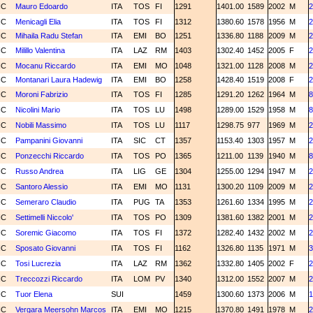
NC
Mauro Edoardo
ITA
TOS
FI
1291
1401.00
1589
2002
M
2
NC
Menicagli Elia
ITA
TOS
FI
1312
1380.60
1578
1956
M
2
NC
Mihaila Radu Stefan
ITA
EMI
BO
1251
1336.80
1188
2009
M
2
NC
Milillo Valentina
ITA
LAZ
RM
1403
1302.40
1452
2005
F
2
NC
Mocanu Riccardo
ITA
EMI
MO
1048
1321.00
1128
2008
M
2
NC
Montanari Laura Hadewig
ITA
EMI
BO
1258
1428.40
1519
2008
F
2
NC
Moroni Fabrizio
ITA
TOS
FI
1285
1291.20
1262
1964
M
8
NC
Nicolini Mario
ITA
TOS
LU
1498
1289.00
1529
1958
M
8
NC
Nobili Massimo
ITA
TOS
LU
1117
1298.75
977
1969
M
2
NC
Pampanini Giovanni
ITA
SIC
CT
1357
1153.40
1303
1957
M
2
NC
Ponzecchi Riccardo
ITA
TOS
PO
1365
1211.00
1139
1940
M
8
NC
Russo Andrea
ITA
LIG
GE
1304
1255.00
1294
1947
M
2
NC
Santoro Alessio
ITA
EMI
MO
1131
1300.20
1109
2009
M
2
NC
Semeraro Claudio
ITA
PUG
TA
1353
1261.60
1334
1995
M
2
NC
Settimelli Niccolo'
ITA
TOS
PO
1309
1381.60
1382
2001
M
2
NC
Soremic Giacomo
ITA
TOS
FI
1372
1282.40
1432
2002
M
2
NC
Sposato Giovanni
ITA
TOS
FI
1162
1326.80
1135
1971
M
3
NC
Tosi Lucrezia
ITA
LAZ
RM
1362
1332.80
1405
2002
F
2
NC
Treccozzi Riccardo
ITA
LOM
PV
1340
1312.00
1552
2007
M
2
NC
Tuor Elena
SUI
1459
1300.60
1373
2006
M
1
NC
Vergara Meersohn Marcos
ITA
EMI
MO
1215
1370.80
1491
1978
M
2