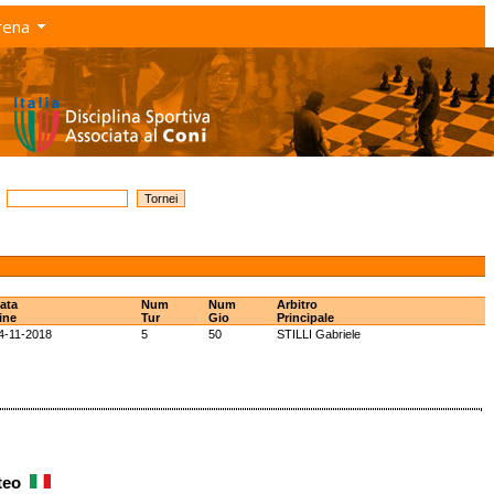
rena
ata
Num
Num
Arbitro
ine
Tur
Gio
Principale
4-11-2018
5
50
STILLI Gabriele
tteo