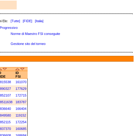
i Elo:
[Tutte]
[FIDE]
[Italia]
Progressivo
Norme di Maestro FSI conseguite
Gestione sito del torneo
D
ID
IDE
FSI
815538
161070
890327
177629
852107
172715
8511638
183787
836640
166404
849580
119152
852115
172254
837370
160685
836608
168684