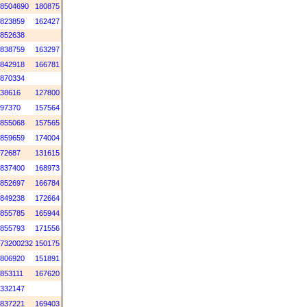
8504690
180875
823859
162427
852638
838759
163297
842918
166781
870334
38616
127800
97370
157564
855068
157565
859659
174004
72687
131615
837400
168973
852697
166784
849238
172664
855785
165944
855793
171556
73200232
150175
806920
151891
853111
167620
332147
837221
169403