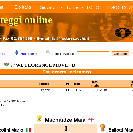
Giocatori
Tornei
LOTO
TORO
FSI A
tti
Elo Italia
rnei
Precedente
Ricerca veloce
7° WE FLORENCE MOVE - D
Dati generali del torneo
Data
D
Luogo
Pr
Reg
Inizio
F
Firenze
FI
TOS
02-11-2018
0
90' + 30" bonus
 G.
Machitidze Maia
1
colini Mario
Ballotti Ma