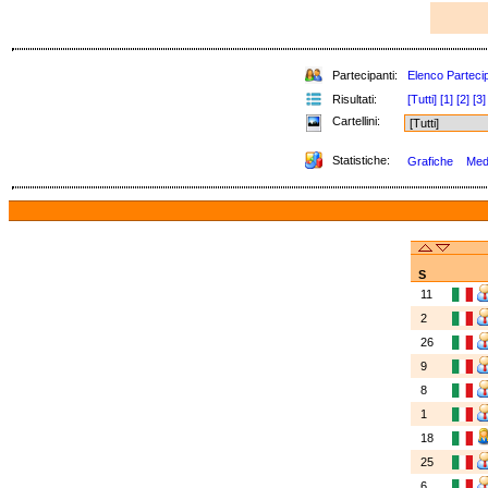
Partecipanti:
Elenco Partecip
Risultati:
[Tutti]
[1]
[2]
[3]
Cartellini:
Statistiche:
Grafiche
Meda
S
11
2
26
9
8
1
18
25
6