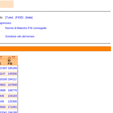
lo:
[Tutte]
[FIDE]
[Italia]
ogressivo
Norme di Maestro FSI conseguite
Gestione sito del torneo
ID
E
FSI
21307
185189
1147
109306
18160
184112
8902
167848
0686
168776
446
104183
045
125306
9560
171081
82041
184188