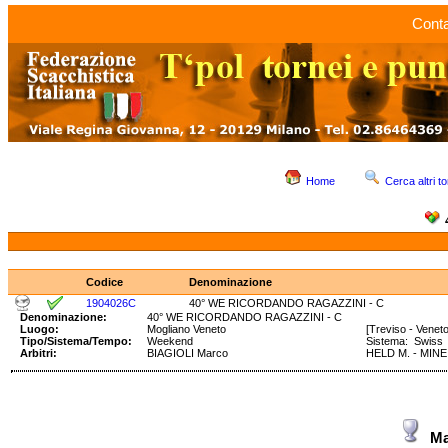
Conta
Home
Cerca altri to
Codice
Denominazione
1904026C
40° WE RICORDANDO RAGAZZINI - C
Denominazione:
40° WE RICORDANDO RAGAZZINI - C
Luogo:
Mogliano Veneto
[Treviso - Veneto
Tipo/Sistema/Tempo:
Weekend
Sistema: Swis
Arbitri:
BIAGIOLI Marco
HELD M. - MINE
Ma