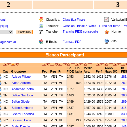
2
3
anti
Classifica:
Classifica Finale
Variazioni E
[4]
[5]
Tabelloni:
Classico
Black & White
Turno per turno
Pr
Tranche:
Tranche FIDE conseguite
Norme:
Sito:
E-Book:
Formato PDF
glie virtuali
Elenco Partecipanti
Elo
Elo
Media
Anno
ID
Cat
Giocatore
Fed
Reg
Pr
FIDE
Italia
Avv.
Perf
Nasc
SX
FID
NC
Abisso Filippo
ITA
VEN
TV
1453
1352.40
1423
1976
M
285
2N
Alba Cristiano
ITA
VEN
VI
1610
1473.40
1402
1972
M
282
NC
Andreose Pietro
ITA
VEN
PD
1327
1325.80
1430
2005
M
285
3N
Ballon Gianluca
ITA
VEN
TV
1463
1322.60
1504
2005
M
283
NC
Ballon Gioele
ITA
VEN
TV
1489
1429.00
1578
2007
M
285
1N
Belloni Umberto
ITA
VEN
VE
1637
1457.20
1824
1944
M
815
NC
Biserni Federica
ITA
VEN
VE
1431
1244.75
1245
1980
F
833
NC
Bressan Enos
ITA
VEN
VE
1338
1224.75
974
1957
M
285
NC
Budyi Danylo
ITA
VEN
VE
1497
1400.20
1503
2008
M
141