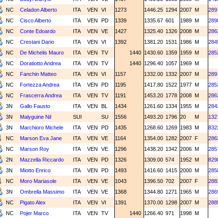
NC
Celadon Alberto
ITA
VEN
VI
1273
1446.25
1294
2007
M
289
NC
Cisco Alberto
ITA
VEN
PD
1339
1335.67
601
1989
M
289
NC
Conte Edoardo
ITA
VEN
VE
1427
1325.40
1326
2008
M
286
NC
Crestani Dario
ITA
VEN
VI
1392
1381.20
1531
1986
M
284
NC
De Michelis Mauro
ITA
VEN
TV
1440
1430.60
1359
1959
M
285
NC
Doratiotto Andrea
ITA
VEN
TV
1440
1296.40
1057
1969
M
NC
Fanchin Matteo
ITA
VEN
VI
1157
1332.00
1332
2007
M
289
NC
Fortezza Andrea
ITA
VEN
PD
1195
1417.80
1522
1977
M
285
NC
Frascerra Andrea
ITA
VEN
TV
1191
1453.20
1778
2008
M
286
3N
Gallo Fausto
ITA
VEN
BL
1434
1261.60
1334
1955
M
284
3N
Malyguine Nil
SUI
SU
1556
1493.20
1796
20
M
132
3N
Marchioro Michele
ITA
VEN
PD
1435
1268.60
1269
1983
M
832
NC
Marson Eva Jane
ITA
VEN
VE
1164
1354.00
1282
2007
F
286
NC
Marson Roy
ITA
VEN
VE
1296
1438.20
1342
2006
M
285
2N
Mazzella Riccardo
ITA
VEN
PD
1326
1309.00
574
1952
M
829
3N
Miotto Enrico
ITA
VEN
PD
1493
1416.60
1415
2000
M
285
NC
Moro Mariasole
ITA
VEN
VE
1043
1396.50
702
2007
F
288
3N
Ombrella Massimo
ITA
VEN
VE
1368
1344.80
1271
1965
M
286
NC
Pigato Alex
ITA
VEN
VI
1391
1370.00
1298
2007
M
288
NC
Pojer Marco
ITA
VEN
TV
1440
1266.40
971
1998
M