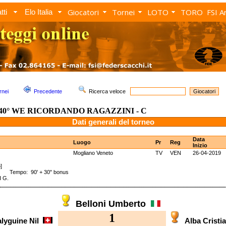
Giocatori
Tornei
LOTO
TORO
FSI A
tti
Elo Italia
rnei
Precedente
Ricerca veloce
40° WE RICORDANDO RAGAZZINI - C
Dati generali del torneo
Data
Luogo
Pr
Reg
Inizio
Mogliano Veneto
TV
VEN
26-04-2019
]
s Tempo: 90' + 30" bonus
I G.
Belloni Umberto
1
lyguine Nil
Alba Crist