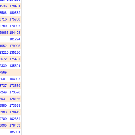
1536
178481
8506
180552
3710
175708
5780
170907
29685
184408
181224
1552
179025
23210
135130
3672
175467
2330
135501
7569
260
104057
3737
173569
7249
173570
803
128166
8580
173659
3983
178415
9700
102354
5005
178483
185901