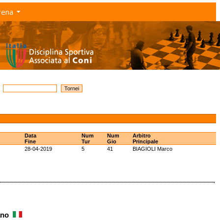
rena
Data
Num
Num
Arbitro
Fine
Tur
Gio
Principale
28-04-2019
5
41
BIAGIOLI Marco
iano