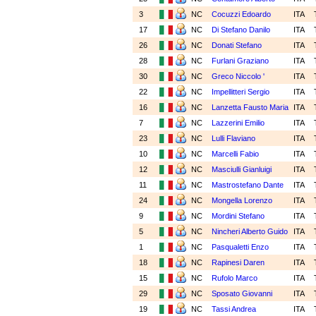
3
NC
Cocuzzi Edoardo
ITA
17
NC
Di Stefano Danilo
ITA
26
NC
Donati Stefano
ITA
28
NC
Furlani Graziano
ITA
30
NC
Greco Niccolo '
ITA
22
NC
Impellitteri Sergio
ITA
16
NC
Lanzetta Fausto Maria
ITA
7
NC
Lazzerini Emilio
ITA
23
NC
Lulli Flaviano
ITA
10
NC
Marcelli Fabio
ITA
12
NC
Masciulli Gianluigi
ITA
11
NC
Mastrostefano Dante
ITA
24
NC
Mongella Lorenzo
ITA
9
NC
Mordini Stefano
ITA
5
NC
Nincheri Alberto Guido
ITA
1
NC
Pasqualetti Enzo
ITA
18
NC
Rapinesi Daren
ITA
15
NC
Rufolo Marco
ITA
29
NC
Sposato Giovanni
ITA
19
NC
Tassi Andrea
ITA