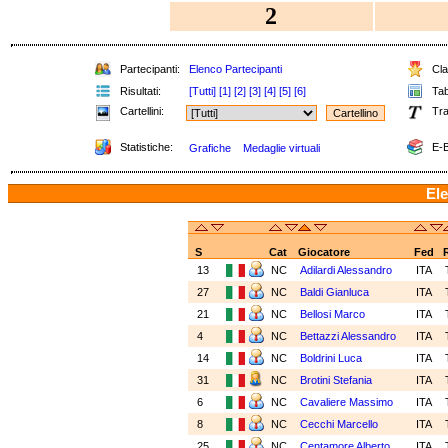
2
Partecipanti:
Elenco Partecipanti
Clas
Risultati:
[Tutti]
[1]
[2]
[3]
[4]
[5]
[6]
Tabe
Cartellini:
Tra
Statistiche:
E-B
Grafiche
Medaglie virtuali
Ele
S
Cat
Giocatore
Fed
13
NC
Adilardi Alessandro
ITA
27
NC
Baldi Gianluca
ITA
21
NC
Bellosi Marco
ITA
4
NC
Bettazzi Alessandro
ITA
14
NC
Boldrini Luca
ITA
31
NC
Brotini Stefania
ITA
6
NC
Cavaliere Massimo
ITA
8
NC
Cecchi Marcello
ITA
25
NC
Centamore Alberto
ITA