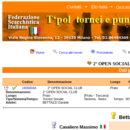
Giocato
Contatti
Elo Italia
Home
Cerca altri tornei
Precedente
R
2° OPEN SOCIA
Dati 
Codice
Denominazione
Luogo
1906004A
2° OPEN SOCIAL CLUB
Prato
Denominazione:
2° OPEN SOCIAL CLUB
Luogo:
Prato
[Prato - Toscana]
Tipo/Sistema/Tempo:
Torneo Sociale
Sistema: Swiss Tempo: 90' 
Arbitri:
BETTAZZI Daniele
Bett
Cavaliere Massimo