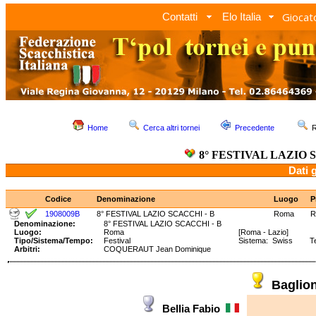
Giocato
Contatti
Elo Italia
Home
Cerca altri tornei
Precedente
R
8° FESTIVAL LAZIO 
Dati 
Codice
Denominazione
Luogo
P
1908009B
8° FESTIVAL LAZIO SCACCHI - B
Roma
Denominazione:
8° FESTIVAL LAZIO SCACCHI - B
Luogo:
Roma
[Roma - Lazio]
Tipo/Sistema/Tempo:
Festival
Sistema: Swiss Temp
Arbitri:
COQUERAUT Jean Dominique
Baglio
Bellia Fabio