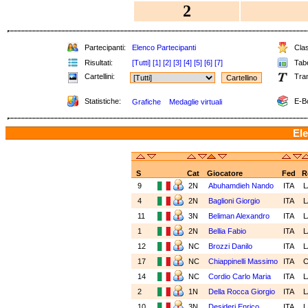
2
Partecipanti:
Elenco Partecipanti
Clas
Risultati:
[Tutti]
[1]
[2]
[3]
[4]
[5]
[6]
[7]
Tabe
Cartellini:
Tra
Statistiche:
E-B
Grafiche
Medaglie virtuali
Ele
S
Cat
Giocatore
Fed
R
9
2N
Abuhamdieh Nando
ITA
4
2N
Baglioni Giorgio
ITA
11
3N
Beliman Alexandro
ITA
1
2N
Bellia Fabio
ITA
12
NC
Brozzi Danilo
ITA
17
NC
Chiappinelli Massimo
ITA
14
NC
Cordio Carlo Maria
ITA
2
1N
Della Rocca Giorgio
ITA
10
3N
Desideri Enrico
ITA