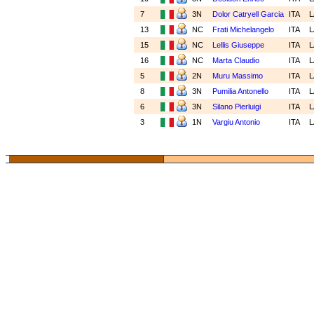
7
3N
Dolor Catryell Garcia
ITA
13
NC
Frati Michelangelo
ITA
15
NC
Lellis Giuseppe
ITA
16
NC
Marta Claudio
ITA
5
2N
Muru Massimo
ITA
8
3N
Pumilia Antonello
ITA
6
3N
Silano Pierluigi
ITA
3
1N
Vargiu Antonio
ITA