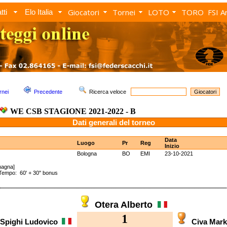
Giocatori
Tornei
LOTO
TORO
FSI A
tti
Elo Italia
rnei
Precedente
Ricerca veloce
WE CSB STAGIONE 2021-2022 - B
Dati generali del torneo
Data
Luogo
Pr
Reg
Inizio
Bologna
BO
EMI
23-10-2021
magna]
po: 60' + 30'' bonus
Otera Alberto
1
Spighi Ludovico
Civa Mar