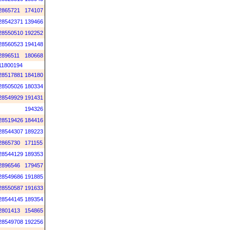
2865721
174107
28542371
139466
28550510
192252
28560523
194148
2896511
180668
11800194
28517881
184180
28505026
180334
28549929
191431
194326
28519426
184416
28544307
189223
2865730
171155
28544129
189353
2896546
179457
28549686
191885
28550587
191633
28544145
189354
2801413
154865
28549708
192256