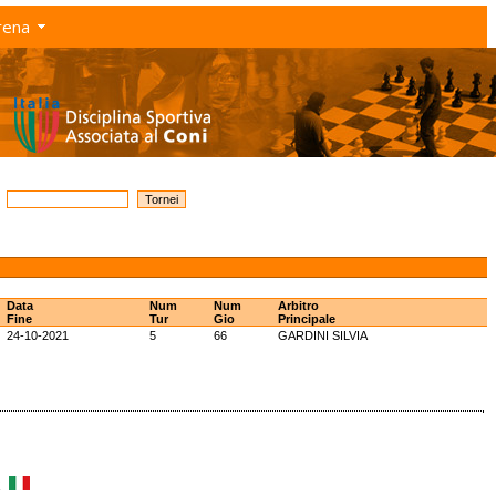
rena
Data
Num
Num
Arbitro
Fine
Tur
Gio
Principale
24-10-2021
5
66
GARDINI SILVIA
k