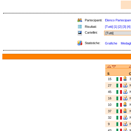
Partecipanti:
Elenco Partecipant
Risultati:
[Tutti]
[1]
[2]
[3]
[4]
Cartellini:
Statistiche:
Grafiche
Medagli
S
C
15
27
45
16
10
37
32
9
43