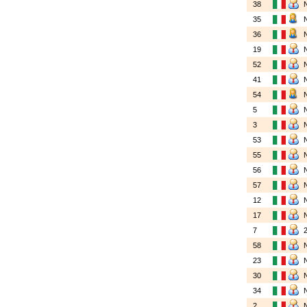
38
35
36
19
52
41
54
5
3
53
55
56
57
12
17
7
58
23
30
34
2