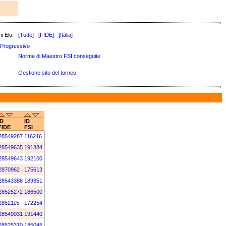
i Elo:
[Tutte]
[FIDE]
[Italia]
Progressivo
Norme di Maestro FSI conseguite
Gestione sito del torneo
ID
ID
FIDE
FSI
28549287
116216
28549635
191884
28549643
192100
2870962
175613
28543386
189351
28525272
186500
2852115
172254
28549031
191440
28525310
185045