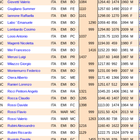
NC
Giovetti Valerio
ITA
EMI
BO
1084
1264.40
1474
1960
M
NC
Giugliano Summer
ITA
EMI
FE
1110
1257.60
1490
2010
F
NC
Iannone Raffaella
ITA
EMI
BO
1101
1298.00
1270
1995
F
NC
Labo ' Emanuele
ITA
EMI
BO
1290
1059.40
856
1994
M
NC
Lombardo Cosimo
ITA
EMI
BO
999
1294.80
1076
2009
M
NC
Losio Antonio
ITA
EMI
PC
1037
1235.75
1193
1956
M
NC
Magenti Nicoletta
ITA
EMI
BO
999
1194.00
459
1980
F
NC
Mei Francesco
ITA
EMI
BO
1416
1152.20
960
1981
M
NC
Merusi Luigi
ITA
EMI
PR
1437
1107.60
1468
1987
M
NC
Milazzo Giorgio
ITA
EMI
BO
999
1217.80
992
1985
M
NC
Montemurro Federico
ITA
EMI
BO
999
1231.00
949
2007
M
NC
Otera Alberto
ITA
SIC
ME
999
1171.40
1366
2000
M
NC
Ranieri Lorenzo
ITA
EMI
BO
999
1251.67
512
2008
M
NC
Ricci Petitoni Angelo
ITA
EMI
RA
1321
1045.20
1406
1961
M
NC
Rocca Claudio
ITA
EMI
BO
1295
1046.40
1407
2002
M
2N
Rossi Davide
ITA
EMI
FC
1398
1113.00
1474
1964
M
NC
Rossi Flavio
ITA
MAR
MC
999
1151.50
424
2013
M
NC
Rossi Valerio
ITA
MAR
MC
1263
1005.80
738
2010
M
NC
Rubini Alessandro
ITA
EMI
BO
1216
1160.40
1622
2009
M
NC
Rubini Riccardo
ITA
EMI
BO
1129
1222.75
1524
1979
M
NC
Ruotolo Davide
ITA
EMI
FC
1455
1179.00
939
1992
M