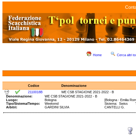
Conta
Home
Cerca altri to
Codice
Denominazione
2110018B
WE CSB STAGIONE 2021-2022 - B
Denominazione:
WE CSB STAGIONE 2021-2022 - B
Luogo:
Bologna
[Bologna - Emilia Ro
Tipo/Sistema/Tempo:
Weekend
Sistema: Swiss Tem
Arbitri:
GARDINI SILVIA
CANTELLI G.