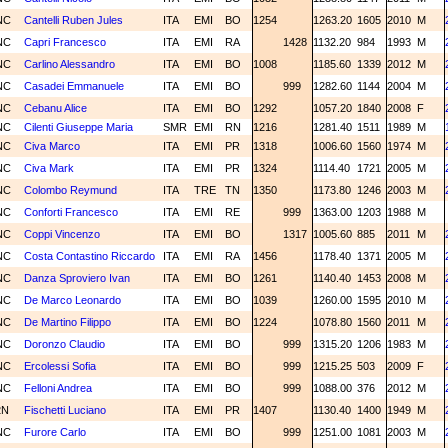
NC
Cantelli Ruben Jules
ITA
EMI
BO
1254
1263.20
1605
2010
M
NC
Capri Francesco
ITA
EMI
RA
1428
1132.20
984
1993
M
NC
Carlino Alessandro
ITA
EMI
BO
1008
1185.60
1339
2012
M
NC
Casadei Emmanuele
ITA
EMI
BO
999
1282.60
1144
2004
M
NC
Cebanu Alice
ITA
EMI
BO
1292
1057.20
1840
2008
F
NC
Cilenti Giuseppe Maria
SMR
EMI
RN
1216
1281.40
1511
1989
M
NC
Civa Marco
ITA
EMI
PR
1318
1006.60
1560
1974
M
NC
Civa Mark
ITA
EMI
PR
1324
1114.40
1721
2005
M
NC
Colombo Reymund
ITA
TRE
TN
1350
1173.80
1246
2003
M
NC
Conforti Francesco
ITA
EMI
RE
999
1363.00
1203
1988
M
NC
Coppi Vincenzo
ITA
EMI
BO
1317
1005.60
885
2011
M
NC
Costa Contastino Riccardo
ITA
EMI
RA
1456
1178.40
1371
2005
M
NC
Danza Sproviero Ivan
ITA
EMI
BO
1261
1140.40
1453
2008
M
NC
De Marco Leonardo
ITA
EMI
BO
1039
1260.00
1595
2010
M
NC
De Martino Filippo
ITA
EMI
BO
1224
1078.80
1560
2011
M
NC
Doronzo Claudio
ITA
EMI
BO
999
1315.20
1206
1983
M
NC
Ercolessi Sofia
ITA
EMI
BO
999
1215.25
503
2009
F
NC
Felloni Andrea
ITA
EMI
BO
999
1088.00
376
2012
M
2N
Fischetti Luciano
ITA
EMI
PR
1407
1130.40
1400
1949
M
NC
Furore Carlo
ITA
EMI
BO
999
1251.00
1081
2003
M