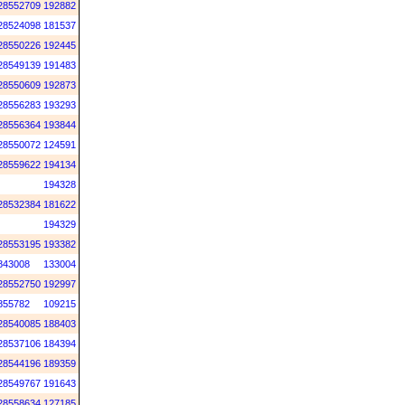
28552709
192882
28524098
181537
28550226
192445
28549139
191483
28550609
192873
28556283
193293
28556364
193844
28550072
124591
28559622
194134
194328
28532384
181622
194329
28553195
193382
843008
133004
28552750
192997
855782
109215
28540085
188403
28537106
184394
28544196
189359
28549767
191643
28558634
127185