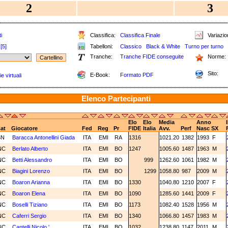
2
3
i
Classifica:
Classifica Finale
Variazion
[5]
Tabelloni:
Classico
Black & White
Turno per turno
Tranche:
Tranche FIDE conseguite
Norme:
Sito:
E-Book:
Formato PDF
e virtuali
Elenco Partecipanti
Elo
Elo
Media
Anno
at
Giocatore
Fed
Reg
Pr
FIDE
Italia
Avv.
Perf
Nasc
SX
3N
Baracca Antonellini Giada
ITA
EMI
RA
1316
1021.20
1382
1993
F
NC
Berlato Alberto
ITA
EMI
BO
1247
1005.60
1487
1963
M
NC
Betti Alessandro
ITA
EMI
BO
999
1262.60
1061
1982
M
NC
Biagini Lorenzo
ITA
EMI
BO
1299
1058.80
987
2009
M
NC
Boaron Arianna
ITA
EMI
BO
1330
1040.80
1210
2007
F
NC
Boaron Elena
ITA
EMI
BO
1090
1285.60
1441
2009
F
NC
Boselli Tiziano
ITA
EMI
BO
1173
1082.40
1528
1956
M
NC
Caferri Sergio
ITA
EMI
BO
1340
1066.80
1457
1983
M
NC
Cantelli Nicolo '
ITA
EMI
BO
1032
1238.80
1147
2011
M