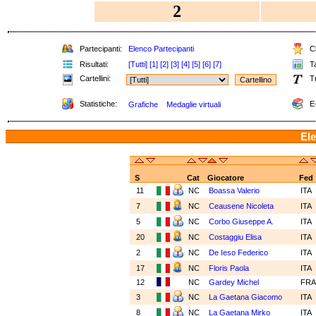
2
Partecipanti:
Elenco Partecipanti
Cl
Risultati:
[Tutti]
[1]
[2]
[3]
[4]
[5]
[6]
[7]
Ta
Cartellini:
Tr
Statistiche:
E-
Grafiche
Medaglie virtuali
Ele
S
Cat
Giocatore
Fed
11
NC
Boassa Valerio
ITA
7
NC
Ceausene Nicoleta
ITA
5
NC
Corbo Giuseppe A.
ITA
20
NC
Costaggiu Elisa
ITA
2
NC
De Ieso Federico
ITA
17
NC
Floris Paola
ITA
12
NC
Gardey Michel
FR
3
NC
La Gaetana Giacomo
ITA
8
NC
La Gaetana Mirko
ITA