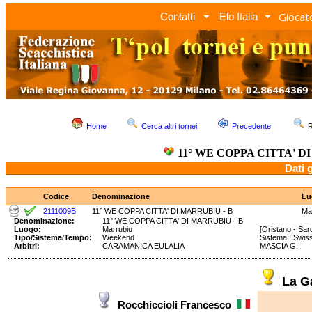
Giocato
Contatti
Elo Italia
Home
Cerca altri tornei
Precedente
R
11° WE COPPA CITTA' D
Dati 
Codice
Denominazione
Lu
2111009B
11° WE COPPA CITTA' DI MARRUBIU - B
Ma
Denominazione:
11° WE COPPA CITTA' DI MARRUBIU - B
Luogo:
Marrubiu
[Oristano - Sar
Tipo/Sistema/Tempo:
Weekend
Sistema: Swi
Arbitri:
CARAMANICA EULALIA
MASCIA G.
La G
Rocchiccioli Francesco