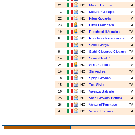
21
NC
Moretti Lorenzo
ITA
13
NC
Mullanu Giuseppe
ITA
22
NC
Pilleri Riccardo
ITA
23
NC
Pitittu Francesca
ITA
19
NC
Rocchiccioli Angelica
ITA
6
NC
Rocchiccioli Francesco
ITA
1
NC
Saddi Giorgio
ITA
9
NC
Saddi Giuseppe Giovanni
ITA
14
NC
Scanu Nicolo '
ITA
24
NC
Serra Carlotta
ITA
16
NC
Sini Andrea
ITA
18
NC
Spiga Giovanni
ITA
15
NC
Tolu Silvio
ITA
10
NC
Valenza Gabriele
ITA
25
NC
Vasa Giovanni Battista
ITA
26
NC
Venturini Tommaso
ITA
4
NC
Verona Romano
ITA