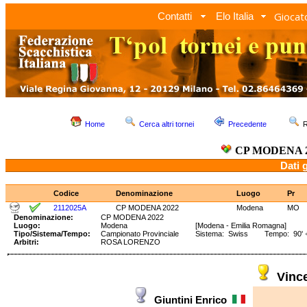
Giocato
Contatti
Elo Italia
Home
Cerca altri tornei
Precedente
R
CP MODENA 
Dati 
Codice
Denominazione
Luogo
Pr
2112025A
CP MODENA 2022
Modena
MO
Denominazione:
CP MODENA 2022
Luogo:
Modena
[Modena - Emilia Romagna]
Tipo/Sistema/Tempo:
Campionato Provinciale
Sistema: Swiss Tempo: 90' +
Arbitri:
ROSA LORENZO
Vinc
Giuntini Enrico