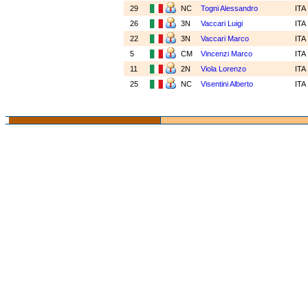
29
NC
Togni Alessandro
ITA
26
3N
Vaccari Luigi
ITA
22
3N
Vaccari Marco
ITA
5
CM
Vincenzi Marco
ITA
11
2N
Viola Lorenzo
ITA
25
NC
Visentini Alberto
ITA