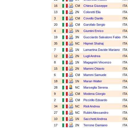
16
CM
Chiesa Giuseppe
ITA
13
2N
Coloretti Elia
ITA
3
CM
Covello Danilo
ITA
20
CM
Garofalo Sergio
ITA
4
1N
Giuntini Enrico
ITA
19
3N
Gucciardo Salvatore Fabio
ITA
35
NC
Hiqmet Shahaj
ITA
7
1N
Lamartina Davide Mariano
ITA
12
2N
Lugli Andrea
ITA
8
1N
Magagnini Vincenzo
ITA
15
2N
Mammi Ottavio
ITA
6
CM
Mammi Samuele
ITA
18
1N
Maran Walter
ITA
28
NC
Marseglia Serena
ITA
9
CM
Modena Giorgio
ITA
2
CM
Piccirillo Edoardo
ITA
34
NC
Rioli Andrea
ITA
27
NC
Rubini Alessandro
ITA
10
1N
Sacchetti Andrea
ITA
17
2N
Terrone Damiano
ITA