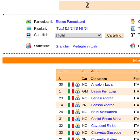
2
Partecipanti:
Elenco Partecipanti
C
Risultati:
[Tutti]
[1]
[2]
[3]
[4]
[5]
T
Cartellini:
T
Statistiche:
E
Grafiche
Medaglie virtuali
Ele
S
Cat
Giocatore
Fed
30
NC
Ansaloni Luca
ITA
1
GM
Basso Pier Luigi
ITA
23
NC
Bertesi Andrea
ITA
14
2N
Boasso Andrea
ITA
24
NC
Bruni Alessandro
ITA
31
NC
Cadioli Enrico Maria
ITA
32
NC
Cavedoni Enrico
ITA
33
NC
Chiavetta Giuseppe
ITA
21
3N
Chiavetta Matteo
ITA