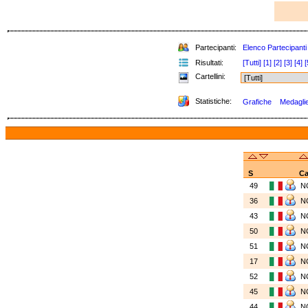
Partecipanti:
Elenco Partecipanti
Risultati:
[Tutti]
[1]
[2]
[3]
[4]
[
Cartellini:
Statistiche:
Grafiche
Medaglie 
S
Ca
49
N
36
N
43
N
50
N
51
N
17
N
52
N
45
N
44
N