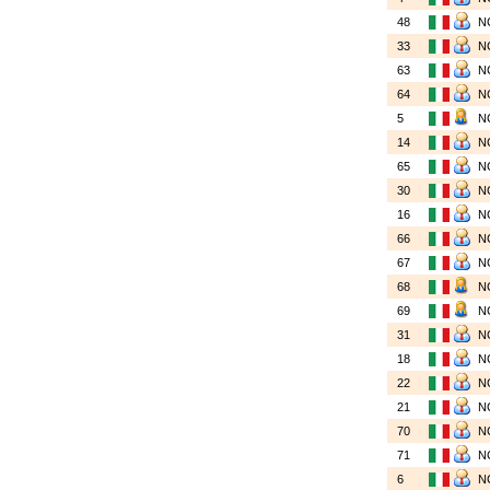
48
N
33
N
63
N
64
N
5
N
14
N
65
N
30
N
16
N
66
N
67
N
68
N
69
N
31
N
18
N
22
N
21
N
70
N
71
N
6
N