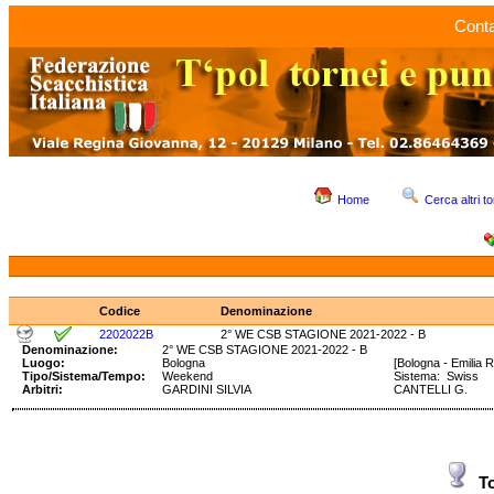
Conta
Home
Cerca altri to
Codice
Denominazione
2202022B
2° WE CSB STAGIONE 2021-2022 - B
Denominazione:
2° WE CSB STAGIONE 2021-2022 - B
Luogo:
Bologna
[Bologna - Emilia
Tipo/Sistema/Tempo:
Weekend
Sistema: Swiss 
Arbitri:
GARDINI SILVIA
CANTELLI G.
T