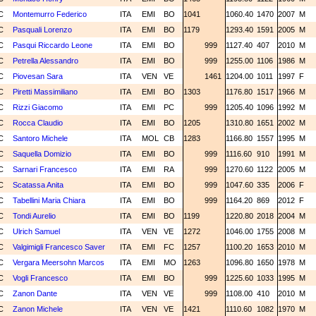
C
Montemurro Federico
ITA
EMI
BO
1041
1060.40
1470
2007
M
C
Pasquali Lorenzo
ITA
EMI
BO
1179
1293.40
1591
2005
M
C
Pasqui Riccardo Leone
ITA
EMI
BO
999
1127.40
407
2010
M
C
Petrella Alessandro
ITA
EMI
BO
999
1255.00
1106
1986
M
C
Piovesan Sara
ITA
VEN
VE
1461
1204.00
1011
1997
F
C
Piretti Massimiliano
ITA
EMI
BO
1303
1176.80
1517
1966
M
C
Rizzi Giacomo
ITA
EMI
PC
999
1205.40
1096
1992
M
C
Rocca Claudio
ITA
EMI
BO
1205
1310.80
1651
2002
M
C
Santoro Michele
ITA
MOL
CB
1283
1166.80
1557
1995
M
C
Saquella Domizio
ITA
EMI
BO
999
1116.60
910
1991
M
C
Sarnari Francesco
ITA
EMI
RA
999
1270.60
1122
2005
M
C
Scatassa Anita
ITA
EMI
BO
999
1047.60
335
2006
F
C
Tabellini Maria Chiara
ITA
EMI
BO
999
1164.20
869
2012
F
C
Tondi Aurelio
ITA
EMI
BO
1199
1220.80
2018
2004
M
C
Ulrich Samuel
ITA
VEN
VE
1272
1046.00
1755
2008
M
C
Valgimigli Francesco Saver
ITA
EMI
FC
1257
1100.20
1653
2010
M
C
Vergara Meersohn Marcos
ITA
EMI
MO
1263
1096.80
1650
1978
M
C
Vogli Francesco
ITA
EMI
BO
999
1225.60
1033
1995
M
C
Zanon Dante
ITA
VEN
VE
999
1108.00
410
2010
M
C
Zanon Michele
ITA
VEN
VE
1421
1110.60
1082
1970
M