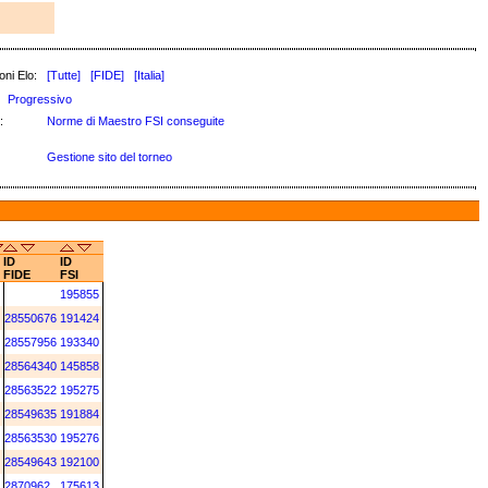
oni Elo:
[Tutte]
[FIDE]
[Italia]
Progressivo
:
Norme di Maestro FSI conseguite
Gestione sito del torneo
ID
ID
FIDE
FSI
195855
28550676
191424
28557956
193340
28564340
145858
28563522
195275
28549635
191884
28563530
195276
28549643
192100
2870962
175613