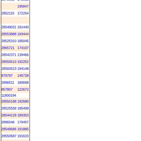
195847
2852115
172254
28549031
191440
28553888
193444
28525310
185045
2865721
174107
28542371
139466
28550510
192252
28560523
194148
879797
145728
2896511
180668
857807
122672
11800194
28550188
192680
28525558
185499
28544129
189353
2896546
179457
28549686
191885
28550587
191633