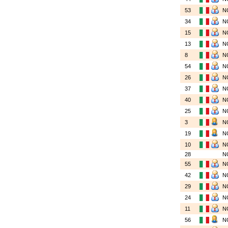
53
N
34
N
15
N
13
N
8
N
54
N
26
N
37
N
40
N
25
N
3
N
19
N
10
N
28
N
55
N
42
N
29
N
24
N
11
N
56
N