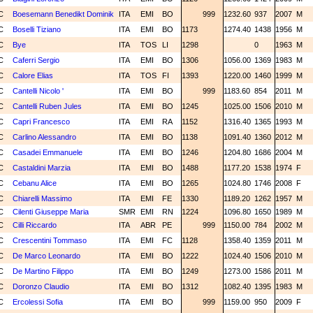
C
Boesemann Benedikt Dominik
ITA
EMI
BO
999
1232.60
937
2007
M
C
Boselli Tiziano
ITA
EMI
BO
1173
1274.40
1438
1956
M
C
Bye
ITA
TOS
LI
1298
0
1963
M
C
Caferri Sergio
ITA
EMI
BO
1306
1056.00
1369
1983
M
C
Calore Elias
ITA
TOS
FI
1393
1220.00
1460
1999
M
C
Cantelli Nicolo '
ITA
EMI
BO
999
1183.60
854
2011
M
C
Cantelli Ruben Jules
ITA
EMI
BO
1245
1025.00
1506
2010
M
C
Capri Francesco
ITA
EMI
RA
1152
1316.40
1365
1993
M
C
Carlino Alessandro
ITA
EMI
BO
1138
1091.40
1360
2012
M
C
Casadei Emmanuele
ITA
EMI
BO
1246
1204.80
1686
2004
M
C
Castaldini Marzia
ITA
EMI
BO
1488
1177.20
1538
1974
F
C
Cebanu Alice
ITA
EMI
BO
1265
1024.80
1746
2008
F
C
Chiarelli Massimo
ITA
EMI
FE
1330
1189.20
1262
1957
M
C
Cilenti Giuseppe Maria
SMR
EMI
RN
1224
1096.80
1650
1989
M
C
Cilli Riccardo
ITA
ABR
PE
999
1150.00
784
2002
M
C
Crescentini Tommaso
ITA
EMI
FC
1128
1358.40
1359
2011
M
C
De Marco Leonardo
ITA
EMI
BO
1222
1024.40
1506
2010
M
C
De Martino Filippo
ITA
EMI
BO
1249
1273.00
1586
2011
M
C
Doronzo Claudio
ITA
EMI
BO
1312
1082.40
1395
1983
M
C
Ercolessi Sofia
ITA
EMI
BO
999
1159.00
950
2009
F