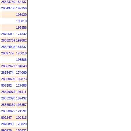
28523750
184137
28549708
192256
195939
195810
195856
2879609
174342
28552709
192882
28524098
181537
2889779
176010
195508
28562623
194649
2858474
174060
28550609
192873
802182
127688
28549074
191411
28532376
187432
28565339
195857
28550072
124591
802247
100313
2870890
170820
890928
150822