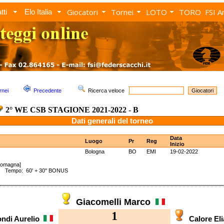
Giocatori
Tornei
LOTO
TORO
FSI A
tti
Elo Italia
rnei
Precedente
Ricerca veloce
2° WE CSB STAGIONE 2021-2022 - B
Dati generali del torneo
Data
Luogo
Pr
Reg
Inizio
Bologna
BO
EMI
19-02-2022
 Romagna]
Tempo: 60' + 30'' BONUS
Giacomelli Marco
1
ondi Aurelio
Calore El