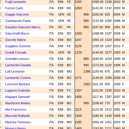
C
Fogli Leonardo
ITA
EMI
FE
1150
1096.80
1338
2010
M
C
Furore Carlo
ITA
EMI
BO
1263
1141.00
1742
2003
M
C
Gaggio Giacomo
ITA
VEN
VE
999
1165.00
925
2004
M
C
Gambarotto Paolo
ITA
VEN
VE
999
1232.80
1050
1988
M
C
Gaudesi Giacomo Marco
ITA
SIC
PA
999
1197.60
958
1991
M
C
Giacomelli Marco
ITA
EMI
BO
1250
1268.80
2187
2008
M
C
Giovetti Valerio
ITA
EMI
BO
1147
1092.20
1424
1960
M
C
Giugliano Summer
ITA
EMI
FE
1129
1295.40
1267
2010
F
C
Granili Corrado
ITA
VEN
VE
1229
1144.00
1577
1983
M
C
Grimaldi Lorenzo
ITA
EMI
BO
999
1185.80
1034
1990
M
C
Lambertini Daniele
ITA
EMI
BO
999
1272.00
1123
1996
M
C
Lolli Leonardo
ITA
EMI
MO
1386
1100.40
875
1965
M
C
Lombardo Cosimo
ITA
EMI
BO
1171
1146.80
1580
2009
M
C
Lorenzini Barbara
ITA
EMI
BO
1062
1115.20
856
1969
F
C
Lugaresi Gabriele
ITA
EMI
FC
1307
1101.80
1330
2010
M
C
Magagni Samuele
ITA
EMI
BO
1400
1117.40
1387
2007
M
C
Mandurino Matteo
ITA
EMI
BO
999
1108.40
770
1975
M
C
Mei Francesco
ITA
EMI
BO
1113
1123.00
1412
1981
M
C
Mezzetti Raffaello
ITA
EMI
BO
1505
1189.40
1430
1958
M
C
Minerba Tommaso
ITA
EMI
MO
1195
1091.40
1451
2010
M
C
Monaco Henry
ITA
EMI
BO
1465
1193.80
1122
1960
M