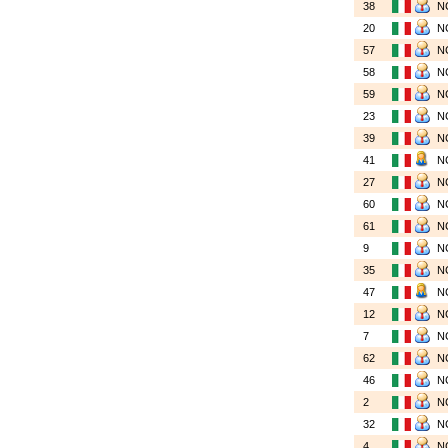
38
N
20
N
57
N
58
N
59
N
23
N
39
N
41
N
27
N
60
N
61
N
9
N
35
N
47
N
12
N
7
N
62
N
46
N
2
N
32
N
4
N