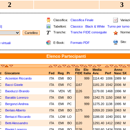
2
3
Classifica:
Classifica Finale
Variazi
5]
Tabelloni:
Classico
Black & White
Turno per turno
Tranche:
Tranche FIDE conseguite
Norme
Sito:
E-Book:
Formato PDF
virtuali
Elenco Partecipanti
Elo
Elo
Media
Anno
t
Giocatore
Fed
Reg
Pr
FIDE
Italia
Avv.
Perf
Nasc
SX
C
Arzenton Riccardo
ITA
EMI
BO
999
1114.40
1006
1989
M
C
Bacci Gioele
ITA
EMI
FC
1167
1181.20
1542
2006
M
C
Baoduzzi Brando
ITA
VEN
VE
1126
1179.00
1468
1996
M
C
Baraldo Lorenzo
ITA
EMI
BO
999
1342.75
1150
1968
M
C
Bergonzi Andrea
ITA
EMI
PC
999
1275.20
1138
1995
M
C
Berlato Alberto
ITA
EMI
BO
1275
1059.20
1569
1963
M
C
Bertazzi Riccardo
ITA
LOM
LO
999
1186.00
1040
2001
M
C
Betti Alessandro
ITA
EMI
BO
1120
1291.40
1412
1982
M
C
Biagini Lorenzo
ITA
EMI
BO
1126
1260.60
1424
2009
M