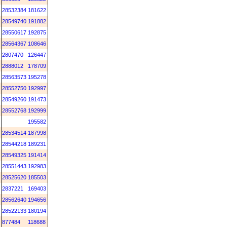
28532384
181622
28549740
191882
28550617
192875
28564367
108646
2807470
126447
2888012
178709
28563573
195278
28552750
192997
28549260
191473
28552768
192999
195582
28534514
187998
28544218
189231
28549325
191414
28551443
192983
28525620
185503
2837221
169403
28562640
194656
28522133
180194
877484
118688