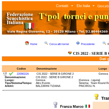
Giocato
Contatti
Elo Italia
Home
Cerca altri tornei
Precedente
R
CIS 2022 - SERIE B
Dati 
Codice
Denominazione
Luogo
2209022A
CIS 2022 - SERIE B GIRONE 2
Genova
Denominazione:
CIS 2022 - SERIE B GIRONE 2
Luogo:
Genova
[Genova - Liguria]
Tipo/Sistema/Tempo:
Altro Evento
Sistema: Team Round R
Arbitri:
BALZARINI TIZIANA
PINCIROLI N.
Tra
Franza Marco