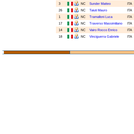
3
NC
Sunder Matteo
ITA
26
NC
Taiuti Mauro
ITA
1
NC
Tramalloni Luca
ITA
17
NC
Traverso Massimiliano
ITA
14
NC
Vairo Rocco Enrico
ITA
18
NC
Vinciguerra Gabriele
ITA