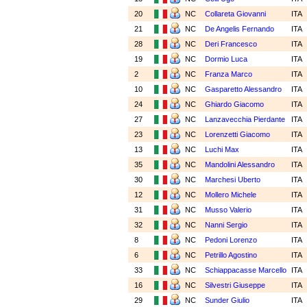
20
NC
Collareta Giovanni
ITA
21
NC
De Angelis Fernando
ITA
28
NC
Deri Francesco
ITA
19
NC
Dormio Luca
ITA
2
NC
Franza Marco
ITA
10
NC
Gasparetto Alessandro
ITA
24
NC
Ghiardo Giacomo
ITA
27
NC
Lanzavecchia Pierdante
ITA
23
NC
Lorenzetti Giacomo
ITA
13
NC
Luchi Max
ITA
35
NC
Mandolini Alessandro
ITA
30
NC
Marchesi Uberto
ITA
12
NC
Mollero Michele
ITA
31
NC
Musso Valerio
ITA
32
NC
Nanni Sergio
ITA
8
NC
Pedoni Lorenzo
ITA
6
NC
Petrillo Agostino
ITA
33
NC
Schiappacasse Marcello
ITA
16
NC
Silvestri Giuseppe
ITA
29
NC
Sunder Giulio
ITA