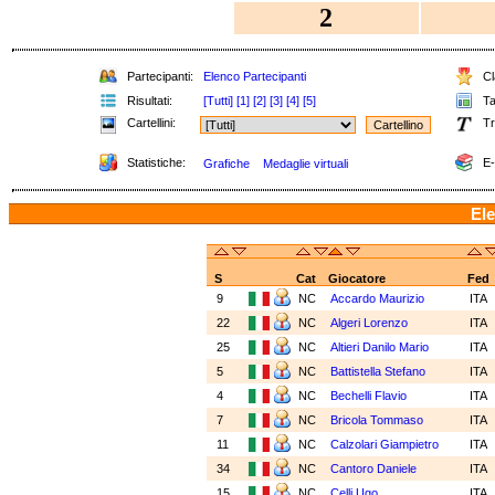
2
Partecipanti:
Elenco Partecipanti
Cla
Risultati:
[Tutti]
[1]
[2]
[3]
[4]
[5]
Tab
Cartellini:
Tr
Statistiche:
E-
Grafiche
Medaglie virtuali
Ele
S
Cat
Giocatore
Fed
9
NC
Accardo Maurizio
ITA
22
NC
Algeri Lorenzo
ITA
25
NC
Altieri Danilo Mario
ITA
5
NC
Battistella Stefano
ITA
4
NC
Bechelli Flavio
ITA
7
NC
Bricola Tommaso
ITA
11
NC
Calzolari Giampietro
ITA
34
NC
Cantoro Daniele
ITA
15
NC
Celli Ugo
ITA