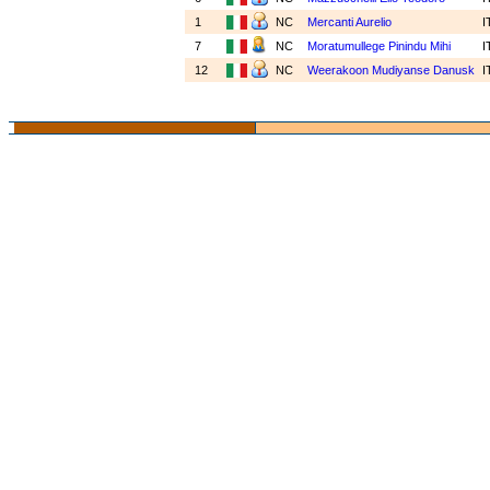
1
NC
Mercanti Aurelio
I
7
NC
Moratumullege Pinindu Mihi
I
12
NC
Weerakoon Mudiyanse Danusk
I