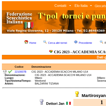
Giocato
Contatti
Elo Italia
Home
Cerca altri tornei
Precedente
R
CIG 2023 - ACCADEMIA SC
Dati 
Codice
Denominazione
2210007B
CIG 2023 - ACCADEMIA SCACCHI MILANO U14
Denominazione:
CIG 2023 - ACCADEMIA SCACCHI MILANO U14
Luogo:
Milano
[Milano
Tipo/Sistema/Tempo:
Weekend
Sistem
Arbitri:
BALZARINI TIZIANA
Martirosya
1
Dettori Jan