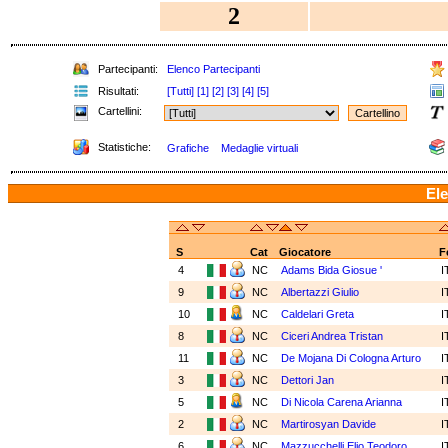
2
Partecipanti:
Elenco Partecipanti
Risultati:
[Tutti]
[1]
[2]
[3]
[4]
[5]
Cartellini:
Statistiche:
Grafiche
Medaglie virtuali
Ele
S
Cat
Giocatore
F
4
NC
Adams Bida Giosue '
I
9
NC
Albertazzi Giulio
I
10
NC
Caldelari Greta
I
8
NC
Ciceri Andrea Tristan
I
11
NC
De Mojana Di Cologna Arturo
I
3
NC
Dettori Jan
I
5
NC
Di Nicola Carena Arianna
I
2
NC
Martirosyan Davide
I
6
NC
Mazzucchelli Elio Teodoro
I