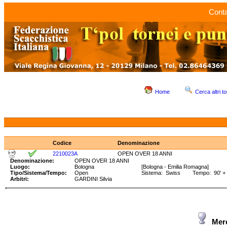
Conta
Home
Cerca altri to
Codice
Denominazione
2210023A
OPEN OVER 18 ANNI
Denominazione:
OPEN OVER 18 ANNI
Luogo:
Bologna
[Bologna - Emilia Romagna]
Tipo/Sistema/Tempo:
Open
Sistema: Swiss Tempo: 90' + 
Arbitri:
GARDINI Silvia
Mer