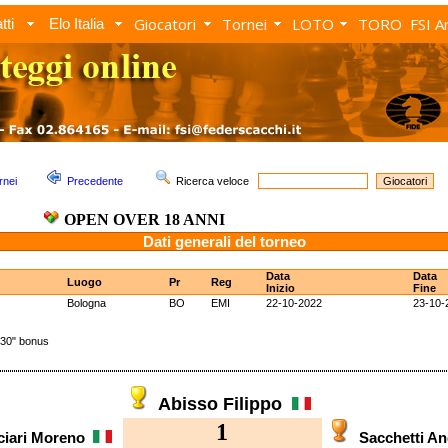
Giocatori
Tornei
LOTO
TORO
FSI A
tti
Elo Italia
rnei
Precedente
Ricerca veloce
OPEN OVER 18 ANNI
Dati generali del torneo
Data
Data
Luogo
Pr
Reg
Inizio
Fine
Bologna
BO
EMI
22-10-2022
23-10-
30" bonus
Abisso Filippo
1
ciari Moreno
Sacchetti A