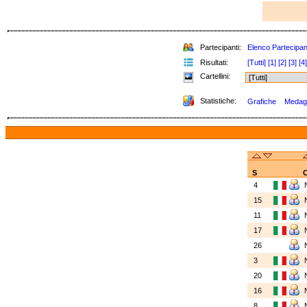
Partecipanti:
Elenco Partecipan
Risultati:
[Tutti]
[1]
[2]
[3]
[4]
Cartellini:
Statistiche:
Grafiche
Medagli
S
C
4
15
11
17
26
3
20
16
8