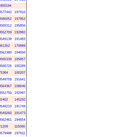
1800194
8577442
197910
8580052
197952
8565312
195856
8552709
192882
8549139
191483
861262
170889
8562380
194650
8565339
195857
8566726
100289
75384
100207
8549759
191641
8564367
108646
8552750
192997
82402
145292
8549210
191749
8549260
191473
8562461
194654
21209
115090
8579488
197911