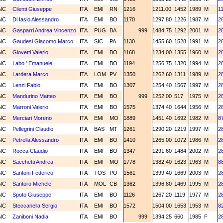
NC
Cilenti Giuseppe
ITA
EMI
RN
1216
1211.00
1452
1989
M
1
NC
Di Iasio Alessandro
ITA
EMI
BO
1170
1297.80
1226
1987
M
2
NC
Gasparri Andrea Vincenzo
ITA
PUG
BA
999
1484.75
1292
2001
M
2
NC
Gaudesi Giacomo Marco
ITA
SIC
PA
1130
1455.60
1528
1991
M
2
NC
Giovetti Valerio
ITA
EMI
BO
1168
1234.00
1355
1960
M
2
NC
Labo ' Emanuele
ITA
EMI
BO
1194
1256.75
1320
1994
M
2
NC
Lardera Marco
ITA
LOM
PV
1350
1262.60
1311
1989
M
2
NC
Lenzi Fabio
ITA
EMI
BO
1307
1254.40
1567
1997
M
2
NC
Mandurino Matteo
ITA
EMI
BO
999
1252.00
517
1975
M
2
NC
Marroni Valerio
ITA
EMI
BO
1575
1374.40
1644
1956
M
2
NC
Merciari Moreno
ITA
EMI
MO
1889
1451.40
1692
1982
M
8
NC
Pellegrini Claudio
ITA
BAS
MT
1261
1290.20
1219
1997
M
2
NC
Petrella Alessandro
ITA
EMI
BO
1410
1265.00
1072
1986
M
2
NC
Rocca Claudio
ITA
EMI
BO
1347
1291.60
1484
2002
M
2
NC
Sacchetti Andrea
ITA
EMI
MO
1778
1382.40
1623
1963
M
8
NC
Santoni Federico
ITA
TOS
PO
1561
1399.40
1669
2003
M
2
NC
Santoro Michele
ITA
MOL
CB
1362
1396.80
1469
1995
M
2
NC
Spoto Giuseppe
ITA
EMI
BO
1126
1267.20
1119
1977
M
2
NC
Steccanella Sergio
ITA
EMI
BO
1572
1504.00
1653
1953
M
8
NC
Zaniboni Nadia
ITA
EMI
BO
999
1394.25
660
1985
F
2