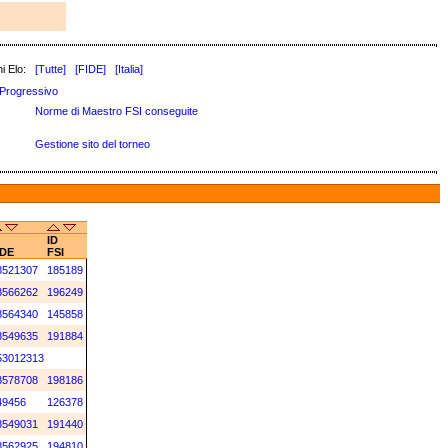
i Elo:
[Tutte]
[FIDE]
[Italia]
Progressivo
Norme di Maestro FSI conseguite
Gestione sito del torneo
ID
IDE
FSI
8521307
185189
8566262
196249
8564340
145858
8549635
191884
53012313
8578708
198186
49456
126378
8549031
191440
8562925
194810