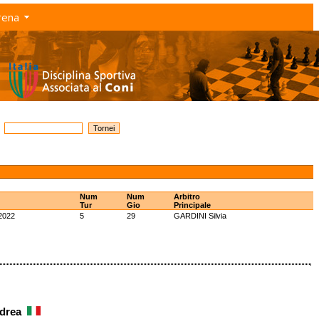
rena
Num
Num
Arbitro
Tur
Gio
Principale
2022
5
29
GARDINI Silvia
ndrea