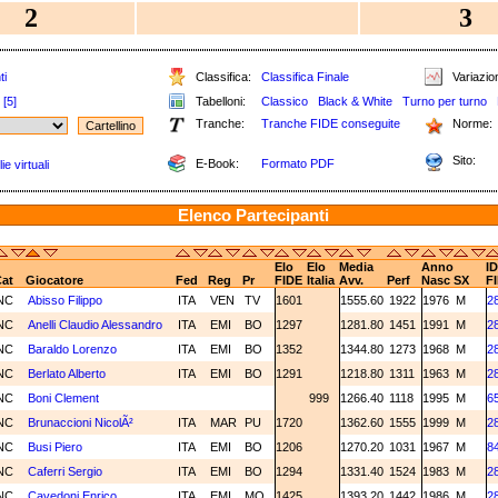
2
3
ti
Classifica:
Classifica Finale
Variazion
[5]
Tabelloni:
Classico
Black & White
Turno per turno
Tranche:
Tranche FIDE conseguite
Norme:
Sito:
E-Book:
Formato PDF
e virtuali
Elenco Partecipanti
Elo
Elo
Media
Anno
ID
at
Giocatore
Fed
Reg
Pr
FIDE
Italia
Avv.
Perf
Nasc
SX
F
NC
Abisso Filippo
ITA
VEN
TV
1601
1555.60
1922
1976
M
2
NC
Anelli Claudio Alessandro
ITA
EMI
BO
1297
1281.80
1451
1991
M
2
NC
Baraldo Lorenzo
ITA
EMI
BO
1352
1344.80
1273
1968
M
2
NC
Berlato Alberto
ITA
EMI
BO
1291
1218.80
1311
1963
M
2
NC
Boni Clement
999
1266.40
1118
1995
M
6
NC
Brunaccioni NicolÃ²
ITA
MAR
PU
1720
1362.60
1555
1999
M
2
NC
Busi Piero
ITA
EMI
BO
1206
1270.20
1031
1967
M
8
NC
Caferri Sergio
ITA
EMI
BO
1294
1331.40
1524
1983
M
2
NC
Cavedoni Enrico
ITA
EMI
MO
1425
1393.20
1442
1986
M
2