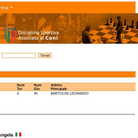
rena
Num
Num
Arbitro
Tur
Gio
Principale
6
40
BARTOLINI LEONARDO
 Angela