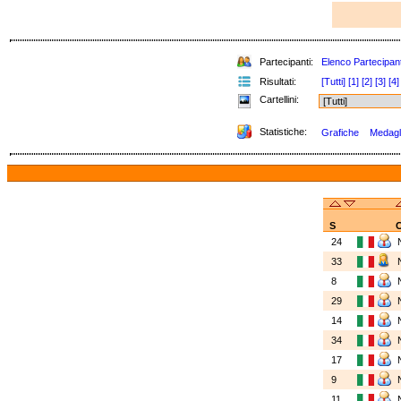
Partecipanti:
Elenco Partecipant
Risultati:
[Tutti]
[1]
[2]
[3]
[4]
Cartellini:
Statistiche:
Grafiche
Medagli
S
C
24
33
8
29
14
34
17
9
11