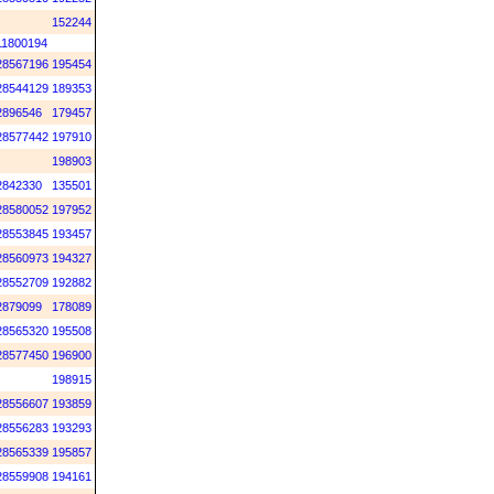
152244
11800194
28567196
195454
28544129
189353
2896546
179457
28577442
197910
198903
2842330
135501
28580052
197952
28553845
193457
28560973
194327
28552709
192882
2879099
178089
28565320
195508
28577450
196900
198915
28556607
193859
28556283
193293
28565339
195857
28559908
194161