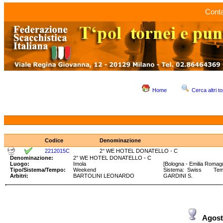
Conta
Home
Cerca altri to
Codice
Denominazione
2212015C
2° WE HOTEL DONATELLO - C
Denominazione:
2° WE HOTEL DONATELLO - C
Luogo:
Imola
[Bologna - Emilia Romag
Tipo/Sistema/Tempo:
Weekend
Sistema: Swiss Tempo
Arbitri:
BARTOLINI LEONARDO
GARDINI S.
Agost