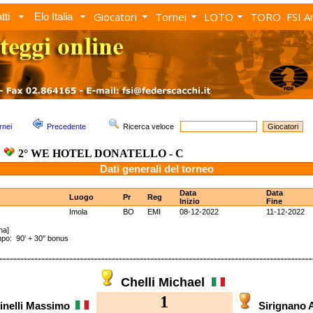
Giocatori
Tornei
LOTO
TORO
FSI A
tti
Elo Italia
rnei
Precedente
Ricerca veloce
2° WE HOTEL DONATELLO - C
Dati generali del torneo
Data
Data
Luogo
Pr
Reg
Inizio
Fine
Imola
BO
EMI
08-12-2022
11-12-2022
na]
: 90' + 30'' bonus
Chelli Michael
1
inelli Massimo
Sirignano