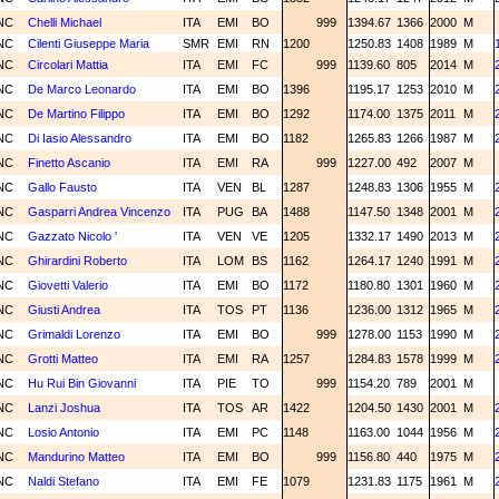
NC
Chelli Michael
ITA
EMI
BO
999
1394.67
1366
2000
M
NC
Cilenti Giuseppe Maria
SMR
EMI
RN
1200
1250.83
1408
1989
M
NC
Circolari Mattia
ITA
EMI
FC
999
1139.60
805
2014
M
NC
De Marco Leonardo
ITA
EMI
BO
1396
1195.17
1253
2010
M
NC
De Martino Filippo
ITA
EMI
BO
1292
1174.00
1375
2011
M
NC
Di Iasio Alessandro
ITA
EMI
BO
1182
1265.83
1266
1987
M
NC
Finetto Ascanio
ITA
EMI
RA
999
1227.00
492
2007
M
NC
Gallo Fausto
ITA
VEN
BL
1287
1248.83
1306
1955
M
NC
Gasparri Andrea Vincenzo
ITA
PUG
BA
1488
1147.50
1348
2001
M
NC
Gazzato Nicolo '
ITA
VEN
VE
1205
1332.17
1490
2013
M
NC
Ghirardini Roberto
ITA
LOM
BS
1162
1264.17
1240
1991
M
NC
Giovetti Valerio
ITA
EMI
BO
1172
1180.80
1301
1960
M
NC
Giusti Andrea
ITA
TOS
PT
1136
1236.00
1312
1965
M
NC
Grimaldi Lorenzo
ITA
EMI
BO
999
1278.00
1153
1990
M
NC
Grotti Matteo
ITA
EMI
RA
1257
1284.83
1578
1999
M
NC
Hu Rui Bin Giovanni
ITA
PIE
TO
999
1154.20
789
2001
M
NC
Lanzi Joshua
ITA
TOS
AR
1422
1204.50
1430
2001
M
NC
Losio Antonio
ITA
EMI
PC
1148
1163.00
1044
1956
M
NC
Mandurino Matteo
ITA
EMI
BO
999
1156.80
440
1975
M
NC
Naldi Stefano
ITA
EMI
FE
1079
1231.83
1175
1961
M