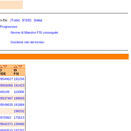
i Elo:
[Tutte]
[FIDE]
[Italia]
Progressivo
Norme di Maestro FSI conseguite
Gestione sito del torneo
ID
ID
FIDE
FSI
28549627
192258
28555066
191423
840149
110068
28537467
188669
28549635
191884
198332
2870962
175613
28542371
139466
28550510
192252