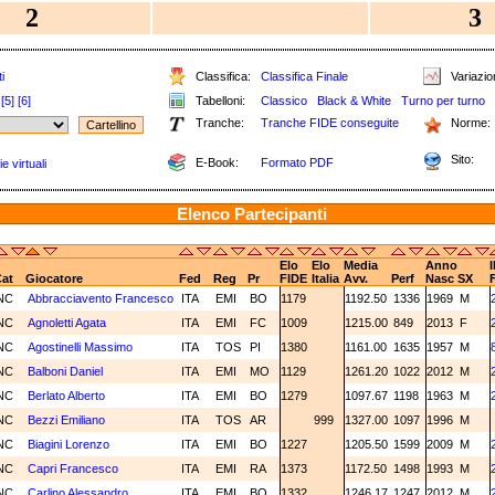
2
3
i
Classifica:
Classifica Finale
Variazion
[5]
[6]
Tabelloni:
Classico
Black & White
Turno per turno
Tranche:
Tranche FIDE conseguite
Norme:
Sito:
E-Book:
Formato PDF
e virtuali
Elenco Partecipanti
Elo
Elo
Media
Anno
at
Giocatore
Fed
Reg
Pr
FIDE
Italia
Avv.
Perf
Nasc
SX
NC
Abbracciavento Francesco
ITA
EMI
BO
1179
1192.50
1336
1969
M
NC
Agnoletti Agata
ITA
EMI
FC
1009
1215.00
849
2013
F
NC
Agostinelli Massimo
ITA
TOS
PI
1380
1161.00
1635
1957
M
NC
Balboni Daniel
ITA
EMI
MO
1129
1261.20
1022
2012
M
NC
Berlato Alberto
ITA
EMI
BO
1279
1097.67
1198
1963
M
NC
Bezzi Emiliano
ITA
TOS
AR
999
1327.00
1097
1996
M
NC
Biagini Lorenzo
ITA
EMI
BO
1227
1205.50
1599
2009
M
NC
Capri Francesco
ITA
EMI
RA
1373
1172.50
1498
1993
M
NC
Carlino Alessandro
ITA
EMI
BO
1332
1246.17
1247
2012
M