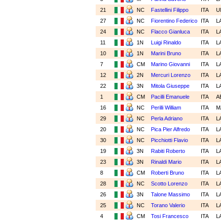
21
NC
Fastellini Filippo
ITA
U
27
NC
Fiorentino Federico
ITA
L
24
NC
Flacco Gianluca
ITA
L
11
1N
Luigi Rinaldo
ITA
L
10
1N
Marini Bruno
ITA
L
7
CM
Marino Giovanni
ITA
L
12
2N
Mercuri Lorenzo
ITA
L
22
3N
Mitola Giuseppe
ITA
L
1
CM
Pacilli Emanuele
ITA
A
16
NC
Perilli William
ITA
M
29
NC
Perla Adriano
ITA
L
20
NC
Pica Pier Alfredo
ITA
L
30
NC
Picchiotti Flavio
ITA
L
19
3N
Rabiti Roberto
ITA
L
23
3N
Rinaldi Mario
ITA
L
8
CM
Roberti Bruno
ITA
L
28
NC
Scotto Lorenzo
ITA
L
26
3N
Talone Massimo
ITA
L
25
NC
Torano Valerio
ITA
L
4
CM
Tosi Francesco
ITA
L