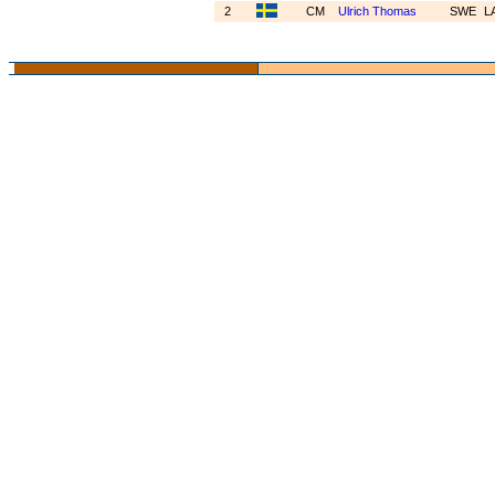
2
CM
Ulrich Thomas
SWE
L