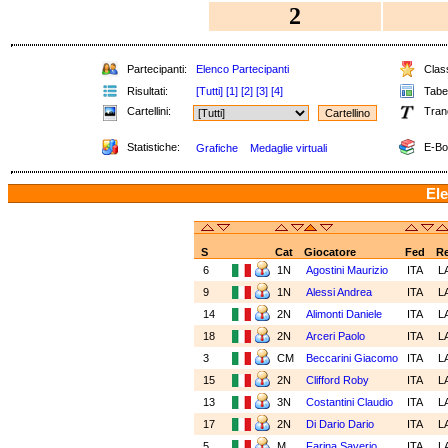
2
Partecipanti:
Elenco Partecipanti
Class
Risultati:
[Tutti]
[1]
[2]
[3]
[4]
Tabel
Cartellini:
Tran
Statistiche:
E-Bo
Grafiche
Medaglie virtuali
Ele
S
Cat
Giocatore
Fed
R
6
1N
Agostini Maurizio
ITA
L
9
1N
Alessi Andrea
ITA
L
14
2N
Alimonti Daniele
ITA
L
18
2N
Arceri Paolo
ITA
L
3
CM
Beccarini Giacomo
ITA
L
15
2N
Clifford Roby
ITA
L
13
3N
Costantini Claudio
ITA
L
17
2N
Di Dario Dario
ITA
L
5
M
Farina Saverio
ITA
L