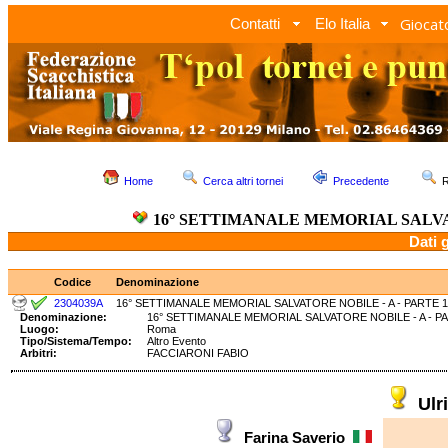
Giocato
Contatti
Elo Italia
Home
Cerca altri tornei
Precedente
R
16° SETTIMANALE MEMORIAL SALVAT
Dati 
Codice
Denominazione
2304039A
16° SETTIMANALE MEMORIAL SALVATORE NOBILE - A - PARTE 1
Denominazione:
16° SETTIMANALE MEMORIAL SALVATORE NOBILE - A 
Luogo:
Roma
Tipo/Sistema/Tempo:
Altro Evento
Arbitri:
FACCIARONI FABIO
Ul
Farina Saverio