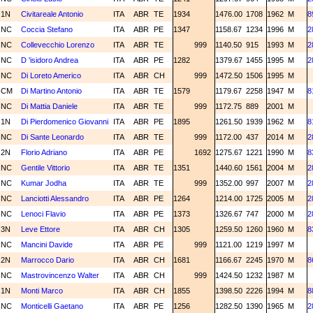
1N
Civitareale Antonio
ITA
ABR
TE
1934
1476.00
1708
1962
M
8
NC
Coccia Stefano
ITA
ABR
PE
1347
1158.67
1234
1996
M
2
NC
Collevecchio Lorenzo
ITA
ABR
TE
999
1140.50
915
1993
M
2
NC
D 'isidoro Andrea
ITA
ABR
PE
1282
1379.67
1455
1995
M
2
NC
Di Loreto Americo
ITA
ABR
CH
999
1472.50
1506
1995
M
CM
Di Martino Antonio
ITA
ABR
TE
1579
1179.67
2258
1947
M
8
NC
Di Mattia Daniele
ITA
ABR
TE
999
1172.75
889
2001
M
1N
Di Pierdomenico Giovanni
ITA
ABR
PE
1895
1261.50
1939
1962
M
8
NC
Di Sante Leonardo
ITA
ABR
TE
999
1172.00
437
2014
M
2
2N
Florio Adriano
ITA
ABR
PE
1692
1275.67
1221
1990
M
8
NC
Gentile Vittorio
ITA
ABR
TE
1351
1440.60
1561
2004
M
2
NC
Kumar Jodha
ITA
ABR
TE
999
1352.00
997
2007
M
2
NC
Lanciotti Alessandro
ITA
ABR
PE
1264
1214.00
1725
2005
M
2
NC
Lenoci Flavio
ITA
ABR
PE
1373
1326.67
747
2000
M
2
3N
Leve Ettore
ITA
ABR
CH
1305
1259.50
1260
1960
M
8
NC
Mancini Davide
ITA
ABR
PE
999
1121.00
1219
1997
M
2N
Marrocco Dario
ITA
ABR
CH
1681
1166.67
2245
1970
M
8
NC
Mastrovincenzo Walter
ITA
ABR
CH
999
1424.50
1232
1987
M
1N
Monti Marco
ITA
ABR
CH
1855
1398.50
2226
1994
M
8
NC
Monticelli Gaetano
ITA
ABR
PE
1256
1282.50
1390
1965
M
2