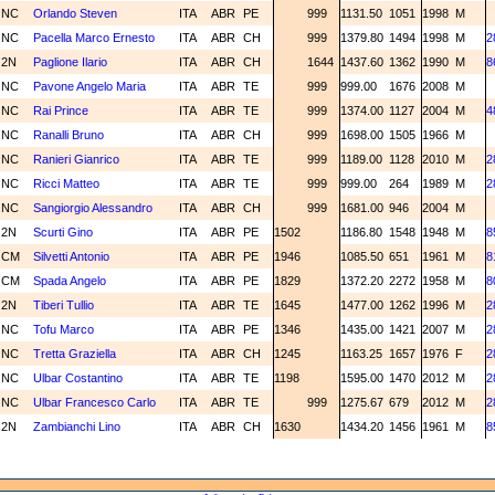
NC
Orlando Steven
ITA
ABR
PE
999
1131.50
1051
1998
M
NC
Pacella Marco Ernesto
ITA
ABR
CH
999
1379.80
1494
1998
M
2
2N
Paglione Ilario
ITA
ABR
CH
1644
1437.60
1362
1990
M
8
NC
Pavone Angelo Maria
ITA
ABR
TE
999
999.00
1676
2008
M
NC
Rai Prince
ITA
ABR
TE
999
1374.00
1127
2004
M
4
NC
Ranalli Bruno
ITA
ABR
CH
999
1698.00
1505
1966
M
NC
Ranieri Gianrico
ITA
ABR
TE
999
1189.00
1128
2010
M
2
NC
Ricci Matteo
ITA
ABR
TE
999
999.00
264
1989
M
2
NC
Sangiorgio Alessandro
ITA
ABR
CH
999
1681.00
946
2004
M
2N
Scurti Gino
ITA
ABR
PE
1502
1186.80
1548
1948
M
8
CM
Silvetti Antonio
ITA
ABR
PE
1946
1085.50
651
1961
M
8
CM
Spada Angelo
ITA
ABR
PE
1829
1372.20
2272
1958
M
8
2N
Tiberi Tullio
ITA
ABR
TE
1645
1477.00
1262
1996
M
2
NC
Tofu Marco
ITA
ABR
PE
1346
1435.00
1421
2007
M
2
NC
Tretta Graziella
ITA
ABR
CH
1245
1163.25
1657
1976
F
2
NC
Ulbar Costantino
ITA
ABR
TE
1198
1595.00
1470
2012
M
2
NC
Ulbar Francesco Carlo
ITA
ABR
TE
999
1275.67
679
2012
M
2
2N
Zambianchi Lino
ITA
ABR
CH
1630
1434.20
1456
1961
M
8