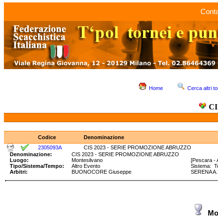
Conta
Home
Cerca altri to
CI
Codice
Denominazione
2305093A
CIS 2023 - SERIE PROMOZIONE ABRUZZO
Denominazione:
CIS 2023 - SERIE PROMOZIONE ABRUZZO
Luogo:
Montesilvano
[Pescara -
Tipo/Sistema/Tempo:
Altro Evento
Sistema: 
Arbitri:
BUONOCORE Giuseppe
SERENA A. 
Mo