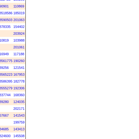
90901
110869
8518586
185019
8590503
201063
878335
154402
203924
10819
103988
201061
16949
117188
8561775
190260
39256
121541
8565223
167953
8586395
182778
8555279
192306
837744
168360
39280
124035
202171
67667
141543
199759
84685
143413
824600
145508