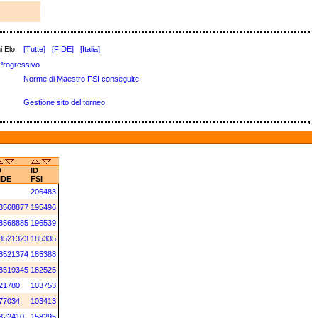
i Elo:
[Tutte]
[FIDE]
[Italia]
Progressivo
Norme di Maestro FSI conseguite
Gestione sito del torneo
D
ID
IDE
FSI
206483
8568877
195496
8568885
196539
8521323
185335
8521374
185388
8519345
182525
21780
103753
77034
103413
822410
158295