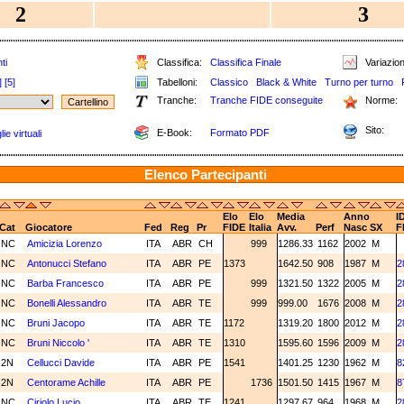
2
3
ti
Classifica:
Classifica Finale
Variazion
]
[5]
Tabelloni:
Classico
Black & White
Turno per turno
Tranche:
Tranche FIDE conseguite
Norme:
Sito:
E-Book:
Formato PDF
ie virtuali
Elenco Partecipanti
Elo
Elo
Media
Anno
I
Cat
Giocatore
Fed
Reg
Pr
FIDE
Italia
Avv.
Perf
Nasc
SX
F
NC
Amicizia Lorenzo
ITA
ABR
CH
999
1286.33
1162
2002
M
NC
Antonucci Stefano
ITA
ABR
PE
1373
1642.50
908
1987
M
2
NC
Barba Francesco
ITA
ABR
PE
999
1321.50
1322
2005
M
2
NC
Bonelli Alessandro
ITA
ABR
TE
999
999.00
1676
2008
M
2
NC
Bruni Jacopo
ITA
ABR
TE
1172
1319.20
1800
2012
M
2
NC
Bruni Niccolo '
ITA
ABR
TE
1310
1595.60
1596
2009
M
2
2N
Cellucci Davide
ITA
ABR
PE
1541
1401.25
1230
1962
M
8
2N
Centorame Achille
ITA
ABR
PE
1736
1501.50
1415
1967
M
8
NC
Ciriolo Lucio
ITA
ABR
TE
1241
1297.67
964
1968
M
2