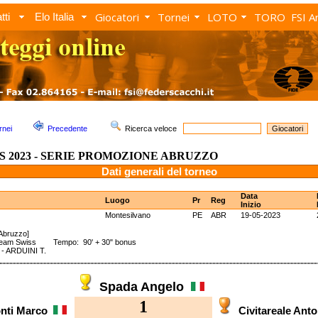
Giocatori
Tornei
LOTO
TORO
FSI A
tti
Elo Italia
rnei
Precedente
Ricerca veloce
S 2023 - SERIE PROMOZIONE ABRUZZO
Dati generali del torneo
Data
Luogo
Pr
Reg
Inizio
Montesilvano
PE
ABR
19-05-2023
 Abruzzo]
Team Swiss Tempo: 90' + 30" bonus
- ARDUINI T.
Spada Angelo
1
nti Marco
Civitareale Ant