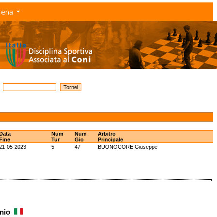
rena
Data
Num
Num
Arbitro
Fine
Tur
Gio
Principale
21-05-2023
5
47
BUONOCORE Giuseppe
onio