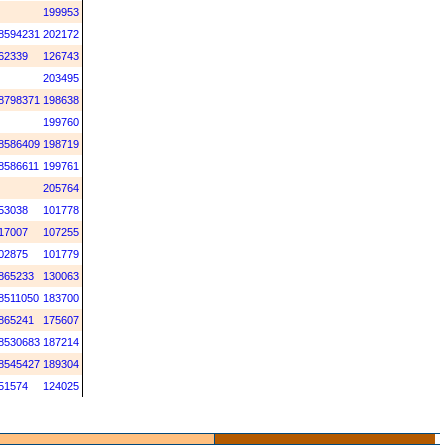
199953
8594231
202172
62339
126743
203495
8798371
198638
199760
8586409
198719
8586611
199761
205764
53038
101778
17007
107255
02875
101779
865233
130063
8511050
183700
865241
175607
8530683
187214
8545427
189304
51574
124025