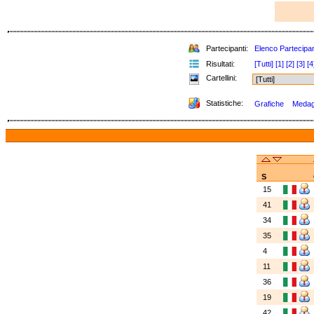
Partecipanti:
Elenco Partecipan
Risultati:
[Tutti]
[1]
[2]
[3]
[4
Cartellini:
Statistiche:
Grafiche
Medagl
S
15
41
34
35
4
11
36
19
42