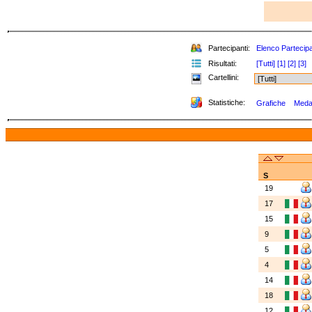
Partecipanti:
Elenco Partecipa
Risultati:
[Tutti]
[1]
[2]
[3]
Cartellini:
Statistiche:
Grafiche
Medag
S
19
17
15
9
5
4
14
18
12