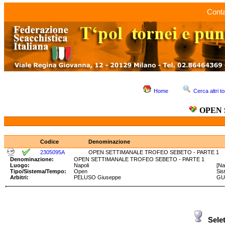
Conta
Home
Cerca altri to
OPEN 
Codice
Denominazione
2305095A
OPEN SETTIMANALE TROFEO SEBETO - PARTE 1
Denominazione:
OPEN SETTIMANALE TROFEO SEBETO - PARTE 1
Luogo:
Napoli
[Na
Tipo/Sistema/Tempo:
Open
Si
Arbitri:
PELUSO Giuseppe
GU
Sele