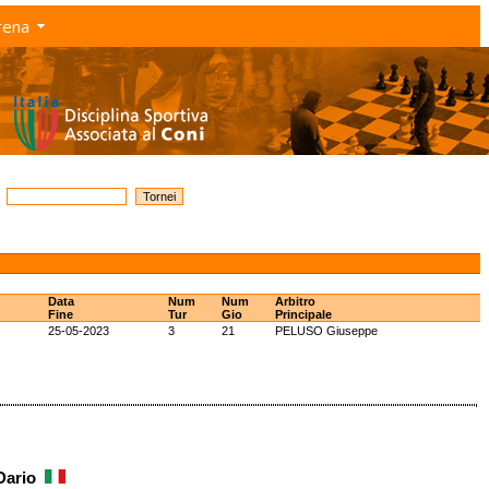
rena
Data
Num
Num
Arbitro
Fine
Tur
Gio
Principale
25-05-2023
3
21
PELUSO Giuseppe
 Dario