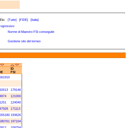
Elo:
[Tutte]
[FIDE]
[Italia]
rogressivo
Norme di Maestro FSI conseguite
Gestione sito del torneo
ID
DE
FSI
561910
92613
179146
4874
121000
1251
124040
47928
171113
555180
193626
580761
197104
2812
109754