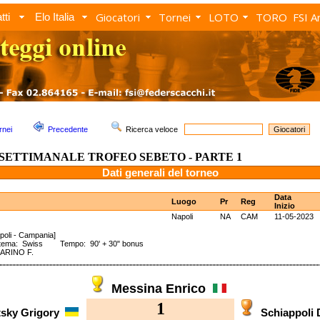
Giocatori
Tornei
LOTO
TORO
FSI A
tti
Elo Italia
rnei
Precedente
Ricerca veloce
SETTIMANALE TROFEO SEBETO - PARTE 1
Dati generali del torneo
Data
Luogo
Pr
Reg
Inizio
Napoli
NA
CAM
11-05-2023
poli - Campania]
stema: Swiss Tempo: 90' + 30" bonus
ARINO F.
Messina Enrico
1
tsky Grigory
Schiappoli