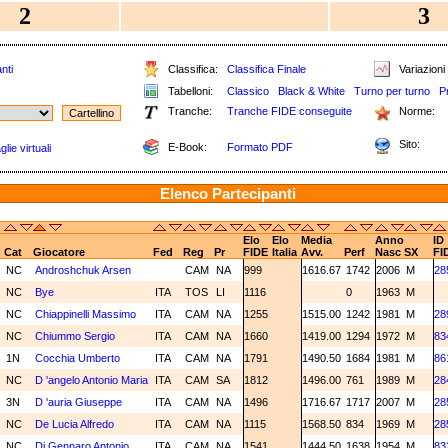
2
3
nti
Classifica:
Classifica Finale
Variazioni 
Tabelloni:
Classico
Black & White
Turno per turno
P
Tranche:
Tranche FIDE conseguite
Norme:
Sito:
E-Book:
Formato PDF
lie virtuali
Elenco Partecipanti
Elo
Elo
Media
Anno
ID
Cat
Giocatore
Fed
Reg
Pr
FIDE
Italia
Avv.
Perf
Nasc
SX
FI
NC
Androshchuk Arsen
CAM
NA
999
1616.67
1742
2006
M
28
NC
Bye
ITA
TOS
LI
1116
0
1963
M
NC
Chiappinelli Massimo
ITA
CAM
NA
1255
1515.00
1242
1981
M
28
NC
Chiummo Sergio
ITA
CAM
NA
1660
1419.00
1294
1972
M
83
1N
Cocchia Umberto
ITA
CAM
NA
1791
1490.50
1684
1981
M
86
NC
D 'angelo Antonio Maria
ITA
CAM
SA
1812
1496.00
761
1989
M
28
3N
D 'auria Giuseppe
ITA
CAM
NA
1496
1716.67
1717
2007
M
28
NC
De Lucia Alfredo
ITA
CAM
NA
1115
1568.50
834
1969
M
28
NC
Di Gennaro Antonio
ITA
CAM
NA
1541
1444.50
1638
1954
M
83