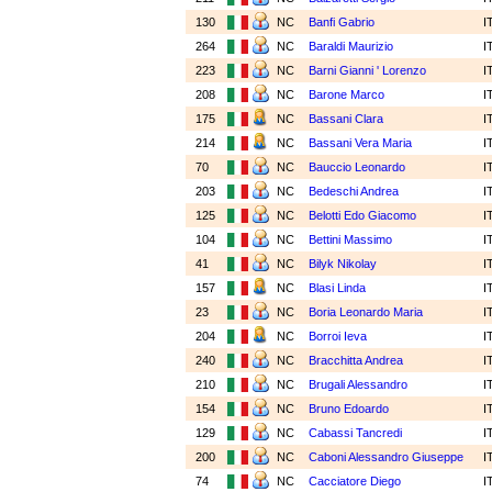
130
NC
Banfi Gabrio
I
264
NC
Baraldi Maurizio
I
223
NC
Barni Gianni ' Lorenzo
I
208
NC
Barone Marco
I
175
NC
Bassani Clara
I
214
NC
Bassani Vera Maria
I
70
NC
Bauccio Leonardo
I
203
NC
Bedeschi Andrea
I
125
NC
Belotti Edo Giacomo
I
104
NC
Bettini Massimo
I
41
NC
Bilyk Nikolay
I
157
NC
Blasi Linda
I
23
NC
Boria Leonardo Maria
I
204
NC
Borroi Ieva
I
240
NC
Bracchitta Andrea
I
210
NC
Brugali Alessandro
I
154
NC
Bruno Edoardo
I
129
NC
Cabassi Tancredi
I
200
NC
Caboni Alessandro Giuseppe
I
74
NC
Cacciatore Diego
I