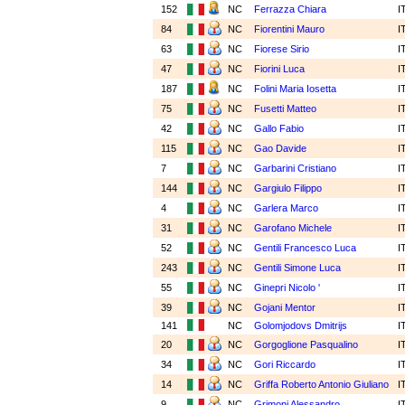
152
NC
Ferrazza Chiara
I
84
NC
Fiorentini Mauro
I
63
NC
Fiorese Sirio
I
47
NC
Fiorini Luca
I
187
NC
Folini Maria Iosetta
I
75
NC
Fusetti Matteo
I
42
NC
Gallo Fabio
I
115
NC
Gao Davide
I
7
NC
Garbarini Cristiano
I
144
NC
Gargiulo Filippo
I
4
NC
Garlera Marco
I
31
NC
Garofano Michele
I
52
NC
Gentili Francesco Luca
I
243
NC
Gentili Simone Luca
I
55
NC
Ginepri Nicolo '
I
39
NC
Gojani Mentor
I
141
NC
Golomjodovs Dmitrijs
I
20
NC
Gorgoglione Pasqualino
I
34
NC
Gori Riccardo
I
14
NC
Griffa Roberto Antonio Giuliano
I
9
NC
Grimoni Alessandro
I