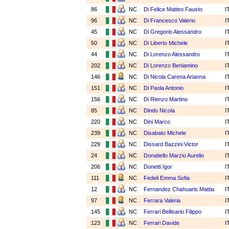
86
NC
Di Felice Matteo Fausto
I
96
NC
Di Francesco Valerio
I
45
NC
Di Gregorio Alessandro
I
50
NC
Di Liberto Michele
I
44
NC
Di Lorenzo Alessandro
I
202
NC
Di Lorenzo Beniamino
I
146
NC
Di Nicola Carena Arianna
I
151
NC
Di Paola Antonio
I
156
NC
Di Rienzo Martino
I
85
NC
Dindo Nicola
I
220
NC
Dini Marco
I
239
NC
Disabato Michele
I
229
NC
Dissard Bazzini Victor
I
24
NC
Donatiello Marzio Aurelio
I
206
NC
Donetti Igor
I
111
NC
Fedeli Emma Sofia
I
12
NC
Fernandez Chahuaris Mattia
I
97
NC
Ferrara Valeria
I
145
NC
Ferrari Bellisario Filippo
I
123
NC
Ferrari Davide
I