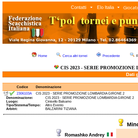
Giocato
Contatti
Elo Italia
Home
Cerca altri tornei
Precedente
R
CIS 2023 - SERIE PROMOZIONE
Dati 
Codice
Denominazione
2306103A
CIS 2023 - SERIE PROMOZIONE LOMBARDIA GIRONE 2
Denominazione:
CIS 2023 - SERIE PROMOZIONE LOMBARDIA GIRONE
Luogo:
Cinisello Balsamo
Tipo/Sistema/Tempo:
Altro Evento
Arbitri:
BALZARINI TIZIANA
Min
Romashko Andrey