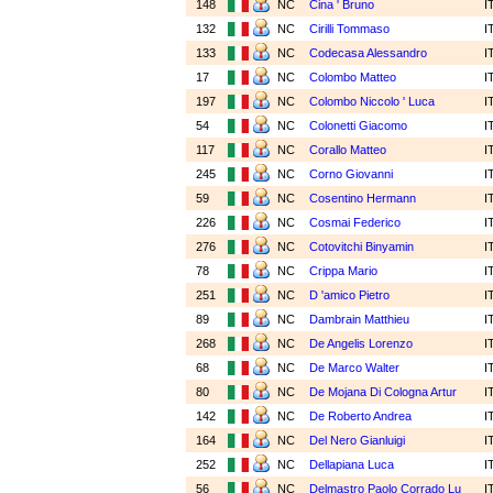
148
NC
Cina ' Bruno
I
132
NC
Cirilli Tommaso
I
133
NC
Codecasa Alessandro
I
17
NC
Colombo Matteo
I
197
NC
Colombo Niccolo ' Luca
I
54
NC
Colonetti Giacomo
I
117
NC
Corallo Matteo
I
245
NC
Corno Giovanni
I
59
NC
Cosentino Hermann
I
226
NC
Cosmai Federico
I
276
NC
Cotovitchi Binyamin
I
78
NC
Crippa Mario
I
251
NC
D 'amico Pietro
I
89
NC
Dambrain Matthieu
I
268
NC
De Angelis Lorenzo
I
68
NC
De Marco Walter
I
80
NC
De Mojana Di Cologna Artur
I
142
NC
De Roberto Andrea
I
164
NC
Del Nero Gianluigi
I
252
NC
Dellapiana Luca
I
56
NC
Delmastro Paolo Corrado Lu
I