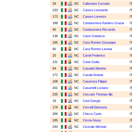
29
NC
Calissano Corrado
I
233
NC
Canoro Leonardo
I
173
NC
Canoro Lorenzo
I
188
NC
Cantavenera Raniero Grazia
I
40
NC
Cantavenera Riccardo
I
136
NC
Canzi Gianluca
I
195
NC
Cara Romeo Giuseppe
I
60
NC
Cara Romeo Lavinia
I
15
NC
Carati Federico
I
131
NC
Caria Giulia
I
94
NC
Casadei Martino
I
172
NC
Casale Anania
I
108
NC
Casarosa Filippo
I
201
NC
Casartelli Luciano
I
235
NC
Ceccato Thomas Iljic
I
19
NC
Ceol Giorgio
I
179
NC
Cervelli Eleonora
I
266
NC
Chicco Carlo
I
185
NC
Ciccia Giusy
I
244
NC
Cicerale Michele
I