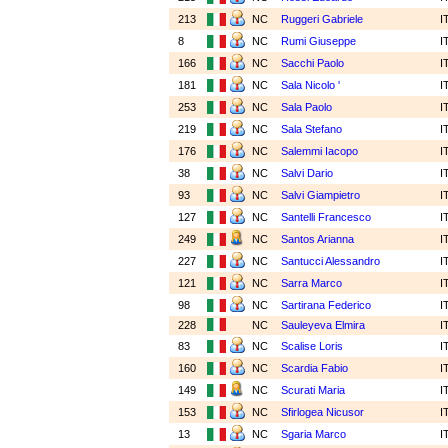
213
NC
Ruggeri Gabriele
I
8
NC
Rumi Giuseppe
I
166
NC
Sacchi Paolo
I
181
NC
Sala Nicolo '
I
253
NC
Sala Paolo
I
219
NC
Sala Stefano
I
176
NC
Salemmi Iacopo
I
38
NC
Salvi Dario
I
93
NC
Salvi Giampietro
I
127
NC
Santelli Francesco
I
249
NC
Santos Arianna
I
227
NC
Santucci Alessandro
I
121
NC
Sarra Marco
I
98
NC
Sartirana Federico
I
228
NC
Sauleyeva Elmira
I
83
NC
Scalise Loris
I
160
NC
Scardia Fabio
I
149
NC
Scurati Maria
I
153
NC
Sfirlogea Nicusor
I
13
NC
Sgaria Marco
I