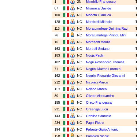
1
2N
Minchillo Francesco
I
87
NC
Misuraca Davide
I
100
NC
Moneta Gianluca
I
128
NC
Monticelli Michele
I
113
NC
Moratumullege Dulmina Ravi
I
76
NC
Moratumullege Pinindu Mihi
I
16
NC
Moreschi Mauro
I
163
NC
Morselli Stefano
I
183
NC
Ndoja Paulin
I
102
NC
Negri Alessandro Thomas
I
71
NC
Negrini Matteo Lorenzo
I
162
NC
Negrini Riccardo Giovanni
I
212
NC
Nicolaci Marco
I
119
NC
Nolano Marco
I
30
NC
Oliveto Alessandro
I
155
NC
Oreto Francesca
I
231
NC
Orseniga Luca
I
143
NC
Ottolina Samuele
I
234
NC
Pagni Pietro
I
194
NC
Pallante Giulio Antonio
I
158
NC
Pambieri Nicole
I