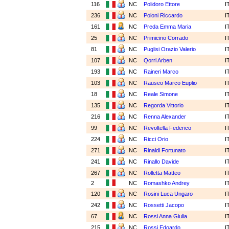
116
NC
Polidoro Ettore
I
236
NC
Poloni Riccardo
I
161
NC
Preda Emma Maria
I
25
NC
Primicino Corrado
I
81
NC
Puglisi Orazio Valerio
I
107
NC
Qorri Arben
I
193
NC
Raineri Marco
I
103
NC
Rauseo Marco Euplio
I
18
NC
Reale Simone
I
135
NC
Regorda Vittorio
I
216
NC
Renna Alexander
I
99
NC
Revoltella Federico
I
224
NC
Ricci Orio
I
271
NC
Rinaldi Fortunato
I
241
NC
Rinallo Davide
I
267
NC
Rolletta Matteo
I
2
NC
Romashko Andrey
I
120
NC
Rosini Luca Ungaro
I
242
NC
Rossetti Jacopo
I
67
NC
Rossi Anna Giulia
I
215
NC
Rossi Edoardo
I