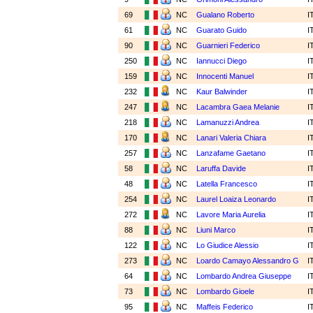
69
NC
Gualano Roberto
I
61
NC
Guarato Guido
I
90
NC
Guarnieri Federico
I
250
NC
Iannucci Diego
I
159
NC
Innocenti Manuel
I
232
NC
Kaur Balwinder
I
247
NC
Lacambra Gaea Melanie
I
218
NC
Lamanuzzi Andrea
I
170
NC
Lanari Valeria Chiara
I
257
NC
Lanzafame Gaetano
I
58
NC
Laruffa Davide
I
48
NC
Latella Francesco
I
254
NC
Laurel Loaiza Leonardo
I
272
NC
Lavore Maria Aurelia
I
88
NC
Liuni Marco
I
122
NC
Lo Giudice Alessio
I
273
NC
Loardo Camayo Alessandro G
I
64
NC
Lombardo Andrea Giuseppe
I
73
NC
Lombardo Gioele
I
95
NC
Maffeis Federico
I