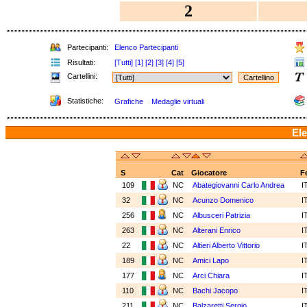
2
Partecipanti:
Elenco Partecipanti
Risultati:
[Tutti]
[1]
[2]
[3]
[4]
[5]
Cartellini:
Statistiche:
Grafiche
Medaglie virtuali
Ele
S
Cat
Giocatore
F
109
NC
Abategiovanni Carlo Andrea
I
32
NC
Acunzo Domenico
I
256
NC
Albusceri Patrizia
I
263
NC
Alterani Enrico
I
22
NC
Altieri Alberto Vittorio
I
189
NC
Amici Lapo
I
177
NC
Arci Chiara
I
110
NC
Bachi Jacopo
I
211
NC
Balzaretti Sergio
I