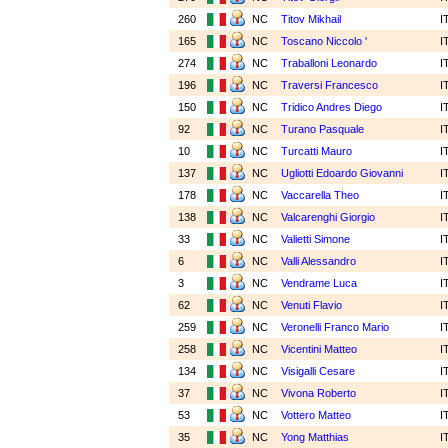
260
NC
Titov Mikhail
I
165
NC
Toscano Niccolo '
I
274
NC
Traballoni Leonardo
I
196
NC
Traversi Francesco
I
150
NC
Tridico Andres Diego
I
92
NC
Turano Pasquale
I
10
NC
Turcatti Mauro
I
137
NC
Ugliotti Edoardo Giovanni
I
178
NC
Vaccarella Theo
I
138
NC
Valcarenghi Giorgio
I
33
NC
Valietti Simone
I
6
NC
Valli Alessandro
I
3
NC
Vendrame Luca
I
62
NC
Venuti Flavio
I
259
NC
Veronelli Franco Mario
I
258
NC
Vicentini Matteo
I
134
NC
Visigalli Cesare
I
37
NC
Vivona Roberto
I
53
NC
Vottero Matteo
I
35
NC
Yong Matthias
I