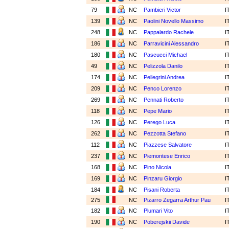
79
NC
Pambieri Victor
I
139
NC
Paolini Novello Massimo
I
248
NC
Pappalardo Rachele
I
186
NC
Parravicini Alessandro
I
180
NC
Pascucci Michael
I
49
NC
Pelizzola Danilo
I
174
NC
Pellegrini Andrea
I
209
NC
Penco Lorenzo
I
269
NC
Pennati Roberto
I
118
NC
Pepe Mario
I
126
NC
Perego Luca
I
262
NC
Pezzotta Stefano
I
112
NC
Piazzese Salvatore
I
237
NC
Piemontese Enrico
I
168
NC
Pino Nicola
I
169
NC
Pinzaru Giorgio
I
184
NC
Pisani Roberta
I
275
NC
Pizarro Zegarra Arthur Pau
I
182
NC
Plumari Vito
I
190
NC
Poberejskii Davide
I