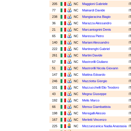
205
NC
Maggioni Gabriele
I
77
NC
Mainardi Davide
I
238
NC
Mangiaracina Biagio
I
36
NC
Marazza Alessandro
I
21
NC
Marcantognini Denis
I
65
NC
Maressa Pietro
I
140
NC
Mariani Alessandro
I
222
NC
Martinenghi Gabriel
I
261
NC
Martini Davide
I
57
NC
Mastrorilli Giuliano
I
51
NC
Mastrorilli Nicola Giovann
I
147
NC
Mattina Edoardo
I
246
NC
Mazziotta Giorgio
I
101
NC
Mazzucchelli Elio Teodoro
I
43
NC
Megna Giuseppe
I
192
NC
Melis Marco
I
66
NC
Mensa Giambattista
I
198
NC
Meregalli Alessio
I
167
NC
Merletti Vincenzo
I
225
NC
Mezzanzanica Nadia Anastasia
I