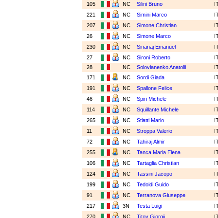
105
NC
Silini Bruno
I
221
NC
Simini Marco
I
207
NC
Simone Christian
I
26
NC
Simone Marco
I
230
NC
Sinanaj Emanuel
I
27
NC
Sironi Roberto
I
28
NC
Solovianenko Anatolii
I
171
NC
Sordi Giada
I
191
NC
Spallone Felice
I
46
NC
Spiri Michele
I
114
NC
Squillante Michele
I
265
NC
Stiatti Mario
I
11
NC
Stroppa Valerio
I
72
NC
Tahiraj Almir
I
255
NC
Tanca Maria Elena
I
106
NC
Tartaglia Christian
I
124
NC
Tassini Jacopo
I
199
NC
Tedoldi Guido
I
91
NC
Terranova Giuseppe
I
217
3N
Testa Luigi
I
270
NC
Titov Giorgii
I