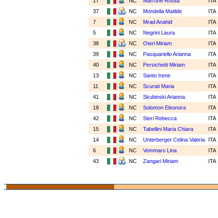
17
NC
Marrone Rosita
ITA
37
NC
Mondella Matilde
ITA
7
NC
Mrad Anahid
ITA
5
NC
Negrini Laura
ITA
38
NC
Oteri Miriam
ITA
39
NC
Pasquariello Arianna
ITA
40
NC
Persichetti Miriam
ITA
13
NC
Santo Irene
ITA
11
NC
Scurati Maria
ITA
41
NC
Skubinski Arianna
ITA
18
NC
Solomon Eleonora
ITA
42
NC
Steri Rebecca
ITA
15
NC
Tabellini Maria Chiara
ITA
14
NC
Unterberger Celina Valeria
ITA
6
NC
Vommaro Lina
ITA
43
NC
Zangari Miriam
ITA