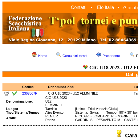
Giocato
Contatti
Elo Italia
Home
Cerca altri tornei
Precedente
R
CIG U18 2023 - U12
Dati 
Codice
Denominazione
Lu
2307007F
CIG U18 2023 - U12 FEMMINILE
Ta
CIG U18 2023 -
Denominazione:
U12
FEMMINILE
Luogo:
Tarvisio
[Udine - Friuli Venezia Giulia]
Tipo/Sistema/Tempo:
Altro Evento
Sistema: Swiss Tempo: 90' + 30" bo
RENIER
RICCA R. - LOMBARDI R. - MARINELLO D
Arbitri:
Renzo
GARDINI S. - PESAVENTO M. - CANTELL
Cara