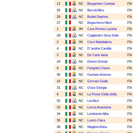
12
NC
Bergamino Carlotta
ITA
25
NC
Berruti Alice
ITA
26
NC
Bodini Daphne
ITA
27
NC
Bogacheva Nikol
ITA
1
3N
Cara Romeo Lavinia
ITA
28
NC
Cogliandro Vosa Sofia
ITA
2
3N
Corvi Maddalena
ITA
4
NC
D 'andria Camilla
ITA
3
NC
De Carlo Ilaria
ITA
29
NC
Deneci Kristal
ITA
8
NC
Fargetta Chiara
ITA
30
NC
Garbato Arianna
ITA
10
NC
Gervasi Giulia
ITA
31
NC
Griza Giorgia
ITA
9
NC
La Posta Clelia Sofia
ITA
32
NC
Lai Alice
ITA
33
NC
Lenza Anastasia
ITA
34
NC
Lombardo Alba
ITA
35
NC
Lustro Clara
ITA
36
NC
Maglioni Aska
ITA