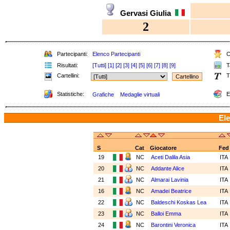
Gervasi Giulia
2
Partecipanti:
Elenco Partecipanti
Cl
Risultati:
[Tutti]
[1]
[2]
[3]
[4]
[5]
[6]
[7]
[8]
[9]
Ta
Cartellini:
T
Statistiche:
E
Grafiche
Medaglie virtuali
Ele
S
Cat
Giocatore
Fed
19
NC
Aceti Dalila Asia
ITA
20
NC
Addante Alice
ITA
21
NC
Almarai Lavinia
ITA
16
NC
Amadei Beatrice
ITA
22
NC
Baldeschi Koskas Lea
ITA
23
NC
Balloi Emma
ITA
24
NC
Barontini Veronica
ITA