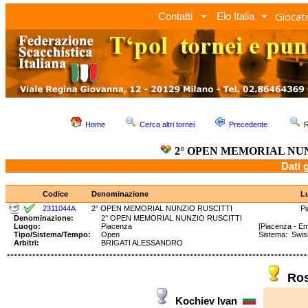
Giocato
Contatti
Elo Italia
Home
Cerca altri tornei
Precedente
R
2° OPEN MEMORIAL NU
Dati 
Codice
Denominazione
L
2311044A
2° OPEN MEMORIAL NUNZIO RUSCITTI
P
Denominazione:
2° OPEN MEMORIAL NUNZIO RUSCITTI
Luogo:
Piacenza
[Piacenza - E
Tipo/Sistema/Tempo:
Open
Sistema: Swi
Arbitri:
BRIGATI ALESSANDRO
Ros
Kochiev Ivan