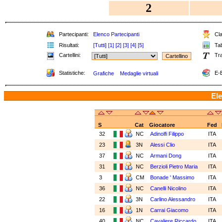
2
Partecipanti:
Elenco Partecipanti
Cla
Risultati:
[Tutti]
[1]
[2]
[3]
[4]
[5]
Tab
Cartellini:
Tra
Statistiche:
E-B
Grafiche
Medaglie virtuali
Ele
S
Cat
Giocatore
Fed
32
NC
Adinolfi Filippo
ITA
23
3N
Alessi Clio
ITA
37
NC
Armani Dong
ITA
31
NC
Berzioli Pietro Maria
ITA
3
CM
Bonade ' Massimo
ITA
36
NC
Canelli Nicolino
ITA
22
3N
Carlino Alessandro
ITA
16
1N
Carrai Giacomo
ITA
40
NC
Cavaliere Riccardo
ITA