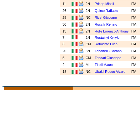
11
2N
Pricop Mihail
ITA
26
2N
Quinto Raffaele
ITA
28
NC
Rizzi Giacomo
ITA
30
2N
Rocchi Renato
ITA
13
2N
Rolle Lorenzo Anthony
ITA
7
2N
Rostalnyi Kyrylo
ITA
6
CM
Rotolante Luca
ITA
20
3N
Tabanelli Giovanni
ITA
5
CM
Tencati Giuseppe
ITA
2
M
Tirelli Mauro
ITA
18
NC
Ubaldi Rocco Alvaro
ITA