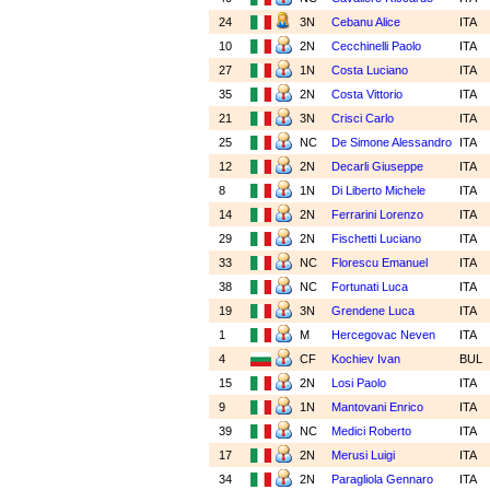
24
3N
Cebanu Alice
ITA
10
2N
Cecchinelli Paolo
ITA
27
1N
Costa Luciano
ITA
35
2N
Costa Vittorio
ITA
21
3N
Crisci Carlo
ITA
25
NC
De Simone Alessandro
ITA
12
2N
Decarli Giuseppe
ITA
8
1N
Di Liberto Michele
ITA
14
2N
Ferrarini Lorenzo
ITA
29
2N
Fischetti Luciano
ITA
33
NC
Florescu Emanuel
ITA
38
NC
Fortunati Luca
ITA
19
3N
Grendene Luca
ITA
1
M
Hercegovac Neven
ITA
4
CF
Kochiev Ivan
BUL
15
2N
Losi Paolo
ITA
9
1N
Mantovani Enrico
ITA
39
NC
Medici Roberto
ITA
17
2N
Merusi Luigi
ITA
34
2N
Paragliola Gennaro
ITA