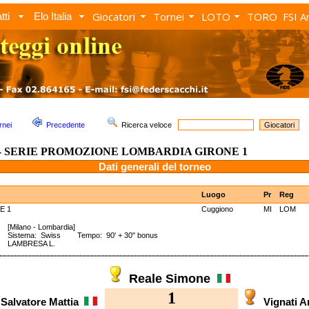
Giocatori
Tornei
LOTO
TORO
FSI A
tti
Elo Italia
rnei
Precedente
Ricerca veloce
4 - SERIE PROMOZIONE LOMBARDIA GIRONE 1
Dati generali del torneo
Luogo
Pr
Reg
E 1
Cuggiono
MI
LOM
 1
[Milano - Lombardia]
Sistema: Swiss Tempo: 90' + 30" bonus
LAMBRESA L.
Reale Simone
1
 Salvatore Mattia
Vignati 