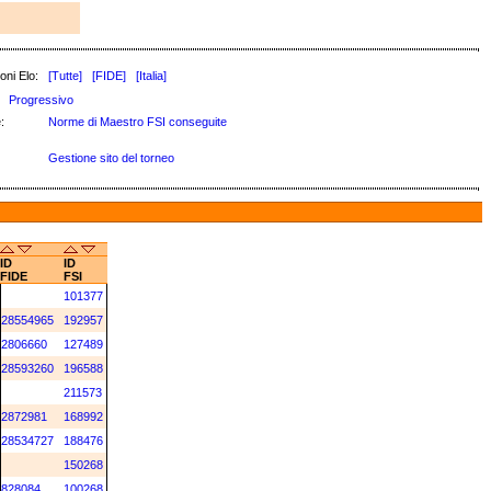
oni Elo:
[Tutte]
[FIDE]
[Italia]
Progressivo
:
Norme di Maestro FSI conseguite
Gestione sito del torneo
ID
ID
FIDE
FSI
101377
28554965
192957
2806660
127489
28593260
196588
211573
2872981
168992
28534727
188476
150268
828084
100268