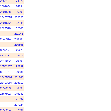
2858407
174072
2801634
124134
2801588
136603
23407859
202323
2801642
102548
2822518
162888
211941
23433140
208383
210855
889717
145475
813273
108114
2844082
170303
28582470
192739
867578
100881
23405309
201268
23423994
208813
28572335
196838
2867902
145787
171992
207224
28582845
197631