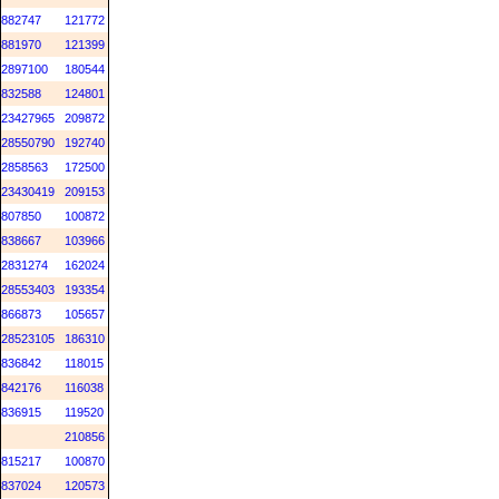
882747
121772
881970
121399
2897100
180544
832588
124801
23427965
209872
28550790
192740
2858563
172500
23430419
209153
807850
100872
838667
103966
2831274
162024
28553403
193354
866873
105657
28523105
186310
836842
118015
842176
116038
836915
119520
210856
815217
100870
837024
120573