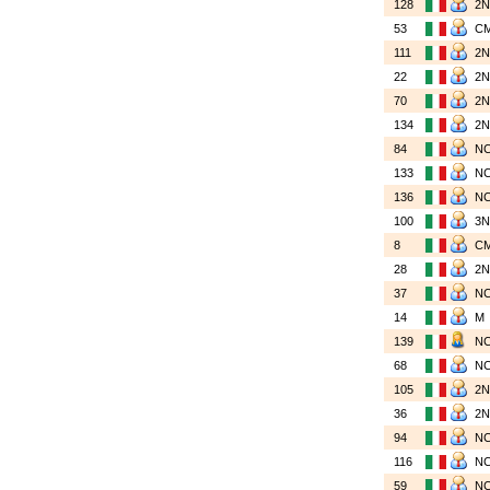
128
2
53
C
111
2
22
2
70
2
134
2
84
N
133
N
136
N
100
3
8
C
28
2
37
N
14
M
139
N
68
N
105
2
36
2
94
N
116
N
59
N