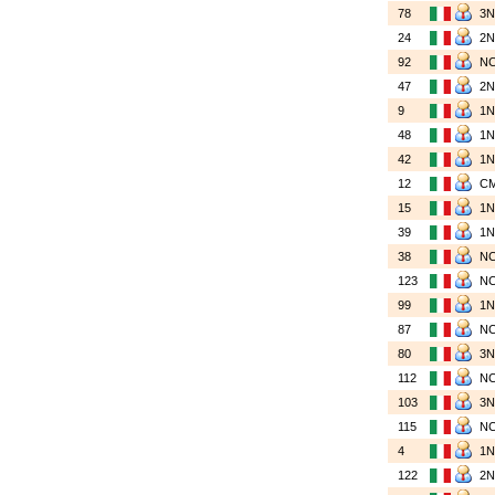
78
3
24
2
92
N
47
2
9
1
48
1
42
1
12
C
15
1
39
1
38
N
123
N
99
1
87
N
80
3
112
N
103
3
115
N
4
1
122
2