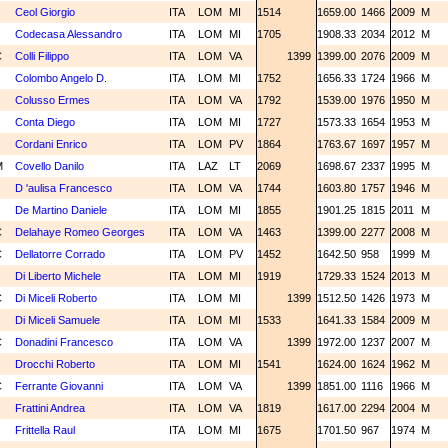
N
Ceol Giorgio
ITA
LOM
MI
1514
1659.00
1466
2009
M
N
Codecasa Alessandro
ITA
LOM
MI
1705
1908.33
2034
2012
M
C
Colli Filippo
ITA
LOM
VA
1399
1399.00
2076
2009
M
N
Colombo Angelo D.
ITA
LOM
MI
1752
1656.33
1724
1966
M
N
Colusso Ermes
ITA
LOM
VA
1792
1539.00
1976
1950
M
N
Conta Diego
ITA
LOM
MI
1727
1573.33
1654
1953
M
N
Cordani Enrico
ITA
LOM
PV
1864
1763.67
1697
1957
M
M
Covello Danilo
ITA
LAZ
LT
2069
1698.67
2337
1995
M
N
D 'aulisa Francesco
ITA
LOM
VA
1744
1603.80
1757
1946
M
N
De Martino Daniele
ITA
LOM
MI
1855
1901.25
1815
2011
M
C
Delahaye Romeo Georges
ITA
LOM
VA
1463
1399.00
2277
2008
M
C
Dellatorre Corrado
ITA
LOM
PV
1452
1642.50
958
1999
M
N
Di Liberto Michele
ITA
LOM
MI
1919
1729.33
1524
2013
M
C
Di Miceli Roberto
ITA
LOM
MI
1399
1512.50
1426
1973
M
N
Di Miceli Samuele
ITA
LOM
MI
1533
1641.33
1584
2009
M
C
Donadini Francesco
ITA
LOM
VA
1399
1972.00
1237
2007
M
N
Drocchi Roberto
ITA
LOM
MI
1541
1624.00
1624
1962
M
C
Ferrante Giovanni
ITA
LOM
VA
1399
1851.00
1116
1966
M
N
Frattini Andrea
ITA
LOM
VA
1819
1617.00
2294
2004
M
N
Frittella Raul
ITA
LOM
MI
1675
1701.50
967
1974
M