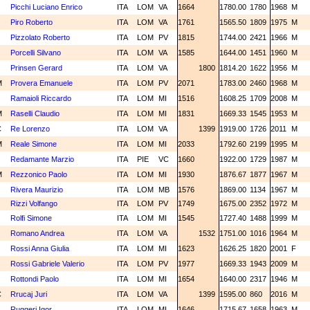
N
Picchi Luciano Enrico
ITA
LOM
VA
1664
1780.00
1780
1968
M
N
Piro Roberto
ITA
LOM
VA
1761
1565.50
1809
1975
M
N
Pizzolato Roberto
ITA
LOM
PV
1815
1744.00
2421
1966
M
N
Porcelli Silvano
ITA
LOM
VA
1585
1644.00
1451
1960
M
N
Prinsen Gerard
ITA
LOM
VA
1800
1814.20
1622
1956
M
M
Provera Emanuele
ITA
LOM
PV
2071
1783.00
2460
1968
M
N
Ramaioli Riccardo
ITA
LOM
MI
1516
1608.25
1709
2008
M
M
Raselli Claudio
ITA
LOM
MI
1831
1669.33
1545
1953
M
C
Re Lorenzo
ITA
LOM
VA
1399
1919.00
1726
2011
M
M
Reale Simone
ITA
LOM
MI
2033
1792.60
2199
1995
M
N
Redamante Marzio
ITA
PIE
VC
1660
1922.00
1729
1987
M
M
Rezzonico Paolo
ITA
LOM
MI
1930
1876.67
1877
1967
M
N
Rivera Maurizio
ITA
LOM
MB
1576
1869.00
1134
1967
M
N
Rizzi Volfango
ITA
LOM
PV
1749
1675.00
2352
1972
M
N
Rolfi Simone
ITA
LOM
MI
1545
1727.40
1488
1999
M
N
Romano Andrea
ITA
LOM
VA
1532
1751.00
1016
1964
M
N
Rossi Anna Giulia
ITA
LOM
MI
1623
1626.25
1820
2001
F
N
Rossi Gabriele Valerio
ITA
LOM
PV
1977
1669.33
1943
2009
M
N
Rottondi Paolo
ITA
LOM
MI
1654
1640.00
2317
1946
M
C
Rrucaj Juri
ITA
LOM
VA
1399
1595.00
860
2016
M
N
Ruggeri Igor
ITA
LOM
MI
1646
1715.67
1658
1963
M