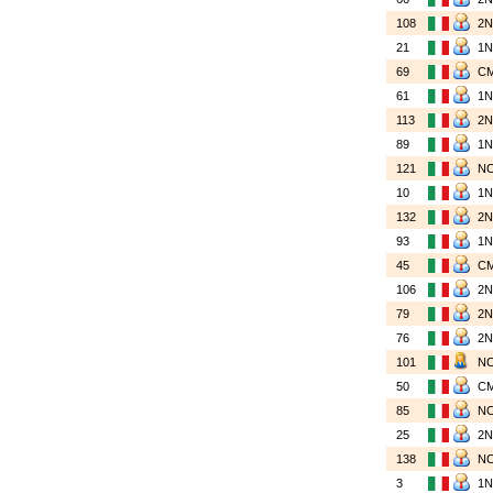
108
2
21
1
69
C
61
1
113
2
89
1
121
N
10
1
132
2
93
1
45
C
106
2
79
2
76
2
101
N
50
C
85
N
25
2
138
N
3
1