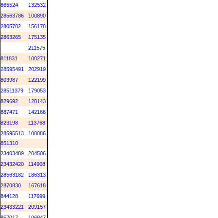
865524
132532
28563786
100890
2805702
156178
2863265
175135
211575
811831
100271
28595491
202919
803987
122199
28511379
179053
829692
120143
887471
142166
823198
113768
28595513
100086
851310
23403489
204506
23432420
114908
28563182
186313
2870830
167618
844128
117699
23433221
209157
857017
106847