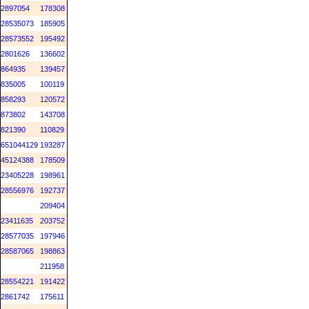
2897054
178308
28535073
185905
28573552
195492
2801626
136602
864935
139457
835005
100119
858293
120572
873802
143708
821390
110829
651044129
193287
45124388
178509
23405228
198961
28556976
192737
209404
23411635
203752
28577035
197946
28587065
198863
211958
28554221
191422
2861742
175611