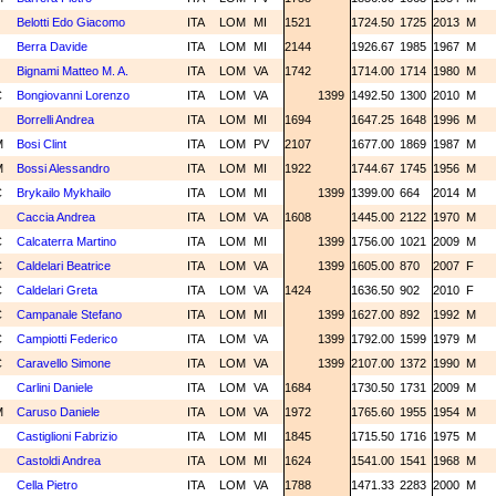
N
Belotti Edo Giacomo
ITA
LOM
MI
1521
1724.50
1725
2013
M
Berra Davide
ITA
LOM
MI
2144
1926.67
1985
1967
M
N
Bignami Matteo M. A.
ITA
LOM
VA
1742
1714.00
1714
1980
M
C
Bongiovanni Lorenzo
ITA
LOM
VA
1399
1492.50
1300
2010
M
N
Borrelli Andrea
ITA
LOM
MI
1694
1647.25
1648
1996
M
M
Bosi Clint
ITA
LOM
PV
2107
1677.00
1869
1987
M
M
Bossi Alessandro
ITA
LOM
MI
1922
1744.67
1745
1956
M
C
Brykailo Mykhailo
ITA
LOM
MI
1399
1399.00
664
2014
M
N
Caccia Andrea
ITA
LOM
VA
1608
1445.00
2122
1970
M
C
Calcaterra Martino
ITA
LOM
MI
1399
1756.00
1021
2009
M
C
Caldelari Beatrice
ITA
LOM
VA
1399
1605.00
870
2007
F
C
Caldelari Greta
ITA
LOM
VA
1424
1636.50
902
2010
F
C
Campanale Stefano
ITA
LOM
MI
1399
1627.00
892
1992
M
C
Campiotti Federico
ITA
LOM
VA
1399
1792.00
1599
1979
M
C
Caravello Simone
ITA
LOM
VA
1399
2107.00
1372
1990
M
N
Carlini Daniele
ITA
LOM
VA
1684
1730.50
1731
2009
M
M
Caruso Daniele
ITA
LOM
VA
1972
1765.60
1955
1954
M
N
Castiglioni Fabrizio
ITA
LOM
MI
1845
1715.50
1716
1975
M
N
Castoldi Andrea
ITA
LOM
MI
1624
1541.00
1541
1968
M
N
Cella Pietro
ITA
LOM
VA
1788
1471.33
2283
2000
M