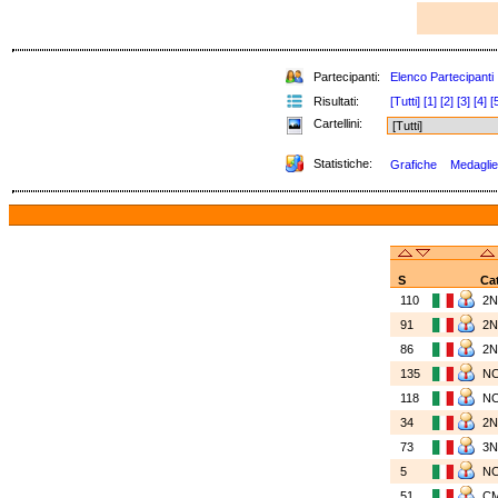
Partecipanti:
Elenco Partecipanti
Risultati:
[Tutti]
[1]
[2]
[3]
[4]
[
Cartellini:
Statistiche:
Grafiche
Medaglie 
S
Ca
110
2
91
2
86
2
135
N
118
N
34
2
73
3
5
N
51
C