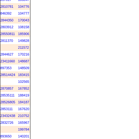
2810781
104776
846392
104777
2844350
170043
2803912
108158
28550811
185906
2811370
149828
211572
2844627
170216
23411660
148687
897353
148509
28514424
183415
102565
2870857
167852
28535111
188419
28526805
184187
2853111
167620
23432438
210752
2832726
165967
199784
893650
140201