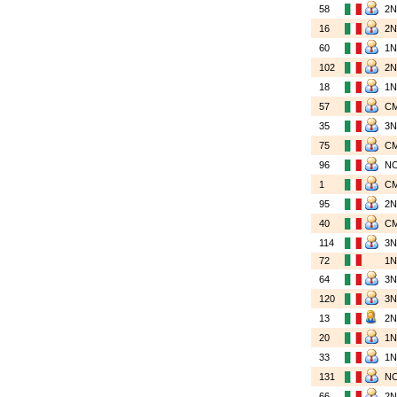
58
2
16
2
60
1
102
2
18
1
57
C
35
3
75
C
96
N
1
C
95
2
40
C
114
3
72
1
64
3
120
3
13
2
20
1
33
1
131
N
66
2