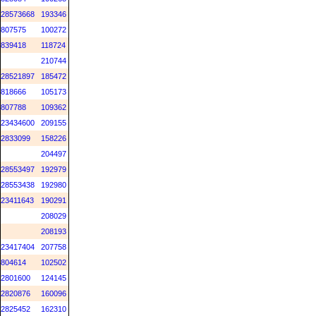
28573668
193346
807575
100272
839418
118724
210744
28521897
185472
818666
105173
807788
109362
23434600
209155
2833099
158226
204497
28553497
192979
28553438
192980
23411643
190291
208029
208193
23417404
207758
804614
102502
2801600
124145
2820876
160096
2825452
162310