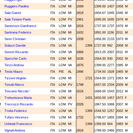
N
Ruggiero Paolino
ITA
LOM
MI
1699
1399.00
1407
1958
M
N
Sala Gianni
ITA
LOM
MI
1818
1604.67
1945
1945
M
M
Sala Tiziano Paolo
ITA
LOM
PV
1961
1695.00
1695
1976
M
N
Santoruvo Gianfranco
ITA
LOM
MI
1816
1737.00
1737
1970
M
N
Sartirana Federico
ITA
LOM
MI
1632
1891.00
1156
2011
M
N
Senn Christian
ITA
LOM
PV
1938
1456.00
2133
1973
M
C
Solazzi Davide
ITA
LOM
VA
1399
1727.00
992
2008
M
N
Soncin Riccardo
ITA
LOM
VA
1866
1813.25
2007
2011
M
N
Specchio Carlo
ITA
LOM
MI
1636
1564.00
930
2002
M
N
Terzo Andrea
ITA
LOM
VA
1876
1399.00
2277
1985
M
M
Testa Mauro
ITA
PIE
AL
1896
1734.50
1928
1965
M
N
Tizzoni Virginio
ITA
LOM
MI
1721
1564.00
1371
1953
M
N
Tonutti Marco
ITA
LOM
PV
1798
1657.00
2334
2009
M
N
Toscano Niccolo '
ITA
LOM
MI
1616
1668.00
1543
2012
M
C
Trebuntseva Maria
ITA
LOM
VA
1431
1650.00
1457
1972
F
M
Treccozzi Riccardo
ITA
LOM
PV
2028
1867.50
1868
2007
M
C
Trotta Federico
ITA
LOM
VA
1399
1544.50
1257
2002
M
N
Tufaro Vincenzo
ITA
LOM
MI
1732
1796.67
1855
1994
M
C
Urbinati Francesco
ITA
LOM
MI
1399
1399.00
664
1983
M
N
Vignati Andrea
ITA
LOM
MI
1816
1789.00
2466
2001
M