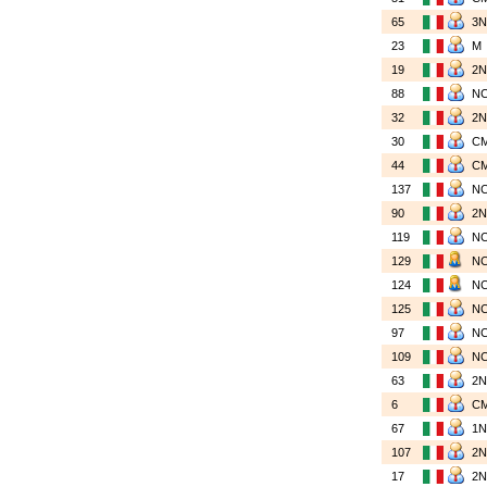
65
3
23
M
19
2
88
N
32
2
30
C
44
C
137
N
90
2
119
N
129
N
124
N
125
N
97
N
109
N
63
2
6
C
67
1
107
2
17
2