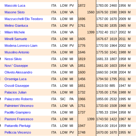
N
Mascolo Luca
ITA
LOM
PV
1872
1783.00
2460
1956
M
N
Masone Sisto
ITA
LOM
VA
1560
1676.50
1590
1969
M
N
Mazzucchelli Elio Teodoro
ITA
LOM
MI
1696
1757.00
1670
2009
M
N
Melino Gianluca
ITA
LOM
PV
1761
1762.80
1835
1965
M
C
Milani Michele
ITA
LOM
VA
1399
1702.40
1517
2002
M
N
Minelli Samuele
ITA
LOM
MI
1605
1676.67
1619
2011
M
N
Modena Lorenzo Liam
ITA
LOM
PV
1776
1770.50
1964
2002
M
N
Musolino Antonio
ITA
LOM
MI
1646
1775.50
1041
1988
M
M
Nessi Silvio
ITA
LOM
MI
1819
1681.33
1807
1958
M
N
Novi ' Giuseppe
ITA
LOM
VA
1851
1661.00
1603
1954
M
N
Oliveto Alessandro
ITA
LOM
MI
1600
1660.50
2438
2004
M
C
Orseniga Luca
ITA
LOM
MI
1456
1794.50
1795
2011
M
N
Ossoli Giuseppe
ITA
LOM
MI
1651
1619.50
885
1947
M
N
Palacios Julian
ITA
LOM
MI
1732
1705.00
1756
1988
M
M
Palazzotto Roberto
ITA
SIC
PA
1966
1855.00
2532
1995
M
N
Palminteri Vincenzo
ITA
LOM
VA
1751
1733.60
1508
1968
M
N
Paolillo Giampiero
ITA
LOM
MI
1737
1785.33
1594
1958
M
C
Pastore Francesco
ITA
LOM
MI
1399
1743.50
1422
1967
M
M
Pattarello Pierluigi
ITA
LOM
MI
1947
1914.00
1914
1959
M
N
Pelliccia Vincenzo
ITA
LOM
PV
1748
1670.00
1670
1955
M