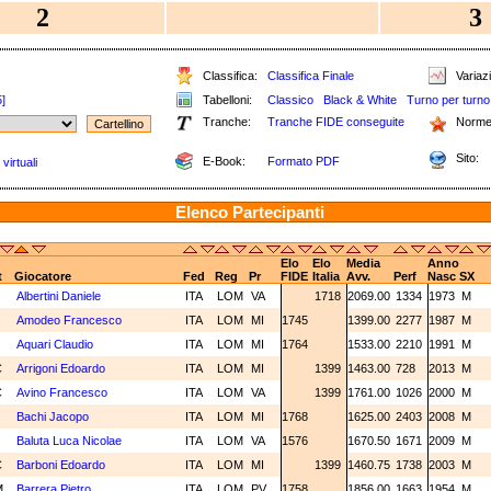
2
3
Classifica:
Classifica Finale
Variazi
5]
Tabelloni:
Classico
Black & White
Turno per turno
Tranche:
Tranche FIDE conseguite
Norme
Sito:
E-Book:
Formato PDF
virtuali
Elenco Partecipanti
Elo
Elo
Media
Anno
t
Giocatore
Fed
Reg
Pr
FIDE
Italia
Avv.
Perf
Nasc
SX
N
Albertini Daniele
ITA
LOM
VA
1718
2069.00
1334
1973
M
N
Amodeo Francesco
ITA
LOM
MI
1745
1399.00
2277
1987
M
N
Aquari Claudio
ITA
LOM
MI
1764
1533.00
2210
1991
M
C
Arrigoni Edoardo
ITA
LOM
MI
1399
1463.00
728
2013
M
C
Avino Francesco
ITA
LOM
VA
1399
1761.00
1026
2000
M
N
Bachi Jacopo
ITA
LOM
MI
1768
1625.00
2403
2008
M
N
Baluta Luca Nicolae
ITA
LOM
VA
1576
1670.50
1671
2009
M
C
Barboni Edoardo
ITA
LOM
MI
1399
1460.75
1738
2003
M
M
Barrera Pietro
ITA
LOM
PV
1758
1856.00
1663
1954
M