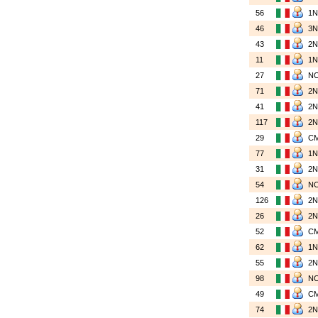
56
1
46
3
43
2
11
1
27
N
71
2
41
2
117
2
29
C
77
1
31
2
54
N
126
2
26
2
52
C
62
1
55
2
98
N
49
C
74
2