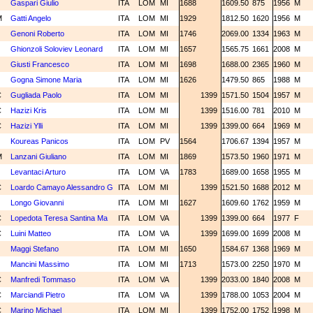
N
Gaspari Giulio
ITA
LOM
MI
1688
1609.50
875
1956
M
M
Gatti Angelo
ITA
LOM
MI
1929
1812.50
1620
1956
M
N
Genoni Roberto
ITA
LOM
MI
1746
2069.00
1334
1963
M
N
Ghionzoli Soloviev Leonard
ITA
LOM
MI
1657
1565.75
1661
2008
M
N
Giusti Francesco
ITA
LOM
MI
1698
1688.00
2365
1960
M
N
Gogna Simone Maria
ITA
LOM
MI
1626
1479.50
865
1988
M
C
Gugliada Paolo
ITA
LOM
MI
1399
1571.50
1504
1957
M
C
Hazizi Kris
ITA
LOM
MI
1399
1516.00
781
2010
M
C
Hazizi Ylli
ITA
LOM
MI
1399
1399.00
664
1969
M
N
Koureas Panicos
ITA
LOM
PV
1564
1706.67
1394
1957
M
M
Lanzani Giuliano
ITA
LOM
MI
1869
1573.50
1960
1971
M
N
Levantaci Arturo
ITA
LOM
VA
1783
1689.00
1658
1955
M
C
Loardo Camayo Alessandro G
ITA
LOM
MI
1399
1521.50
1688
2012
M
Longo Giovanni
ITA
LOM
MI
1627
1609.60
1762
1959
M
C
Lopedota Teresa Santina Ma
ITA
LOM
VA
1399
1399.00
664
1977
F
C
Luini Matteo
ITA
LOM
VA
1399
1699.00
1699
2008
M
N
Maggi Stefano
ITA
LOM
MI
1650
1584.67
1368
1969
M
N
Mancini Massimo
ITA
LOM
MI
1713
1573.00
2250
1970
M
C
Manfredi Tommaso
ITA
LOM
VA
1399
2033.00
1840
2008
M
C
Marciandi Pietro
ITA
LOM
VA
1399
1788.00
1053
2004
M
C
Marino Michael
ITA
LOM
MI
1399
1752.00
1752
1998
M