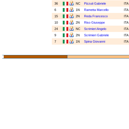
36
NC
Pizzuti Gabriele
IT
6
1N
Rametta Marcello
IT
15
2N
Reda Francesco
IT
10
2N
Riso Giuseppe
IT
24
NC
Scrimieri Angelo
IT
9
2N
Scrimieri Gabriele
IT
7
1N
Spina Giovanni
IT