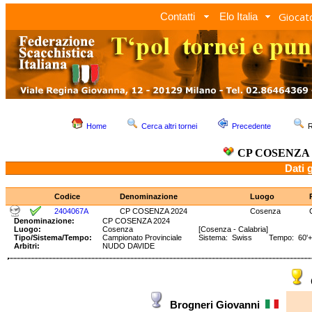
Giocato
Contatti
Elo Italia
Home
Cerca altri tornei
Precedente
R
CP COSENZA 
Dati 
Codice
Denominazione
Luogo
2404067A
CP COSENZA 2024
Cosenza
Denominazione:
CP COSENZA 2024
Luogo:
Cosenza
[Cosenza - Calabria]
Tipo/Sistema/Tempo:
Campionato Provinciale
Sistema: Swiss Tempo: 60'+3
Arbitri:
NUDO DAVIDE
Brogneri Giovanni