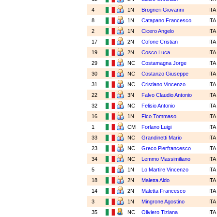
4
1N
Brogneri Giovanni
IT
8
1N
Catapano Francesco
IT
2
1N
Cicero Angelo
IT
17
2N
Cofone Cristian
IT
19
2N
Cosco Luca
IT
29
NC
Costamagna Jorge
IT
30
NC
Costanzo Giuseppe
IT
31
NC
Cristiano Vincenzo
IT
22
3N
Falvo Claudio Antonio
IT
32
NC
Felisio Antonio
IT
16
1N
Fico Tommaso
IT
1
CM
Forlano Luigi
IT
33
NC
Grandinetti Mario
IT
23
NC
Greco Pierfrancesco
IT
34
NC
Lemmo Massimiliano
IT
5
1N
Lo Martire Vincenzo
IT
18
2N
Maletta Aldo
IT
14
2N
Maletta Francesco
IT
3
1N
Mingrone Agostino
IT
35
NC
Oliviero Tiziana
IT