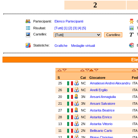
2
Partecipanti:
Elenco Partecipanti
C
Risultati:
[Tutti]
[1]
[2]
[3]
[4]
[5]
T
Cartellini:
T
Statistiche:
E
Grafiche
Medaglie virtuali
Ele
S
Cat
Giocatore
Fed
25
NC
Amatiesei Andrei Alexandru
IT
26
NC
Anelli Ergilio
IT
20
3N
Ansani Annagiulia
IT
21
3N
Ansani Salvatore
IT
27
NC
Astarita Beatrice
IT
28
NC
Astarita Enrico
IT
13
2N
Astarita Vittorio
IT
11
2N
Bellisario Carlo
IT
12
2N
Bloise Christian
IT