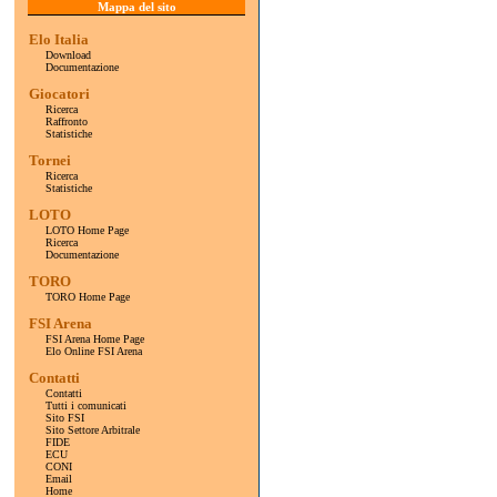
Mappa del sito
Elo Italia
Download
Documentazione
Giocatori
Ricerca
Raffronto
Statistiche
Tornei
Ricerca
Statistiche
LOTO
LOTO Home Page
Ricerca
Documentazione
TORO
TORO Home Page
FSI Arena
FSI Arena Home Page
Elo Online FSI Arena
Contatti
Contatti
Tutti i comunicati
Sito FSI
Sito Settore Arbitrale
FIDE
ECU
CONI
Email
Home