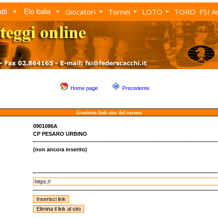
Giocatori
Tornei
LOTO
TORO
FSI A
tti
Elo Italia
Home page
Precedente
Gestione link sito del torneo
0901086A
CP PESARO URBINO
(non ancora inserito)