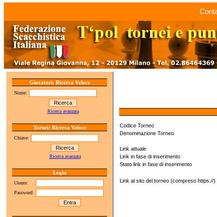
Conta
Giocatori: Ricerca Veloce
Nome:
Ricerca avanzata
Codice Torneo
Tornei: Ricerca Veloce
Denominazione Torneo
Chiave:
Link attuale
Ricerca avanzata
Link in fase di inserimento
Stato link in fase di inserimento
Login
Link al sito del torneo (compreso https://)
Utente:
Password: