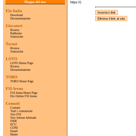
Mappa del sito
https://)
Elo Italia
Download
Documentazione
Giocatori
Ricerca
Raffronto
Statistiche
Tornei
Ricerca
Statistiche
LOTO
LOTO Home Page
Ricerca
Documentazione
TORO
TORO Home Page
FSI Arena
FSI Arena Home Page
Elo Online FSI Arena
Contatti
Contatti
Tutti i comunicati
Sito FSI
Sito Settore Arbitrale
FIDE
ECU
CONI
Email
Home