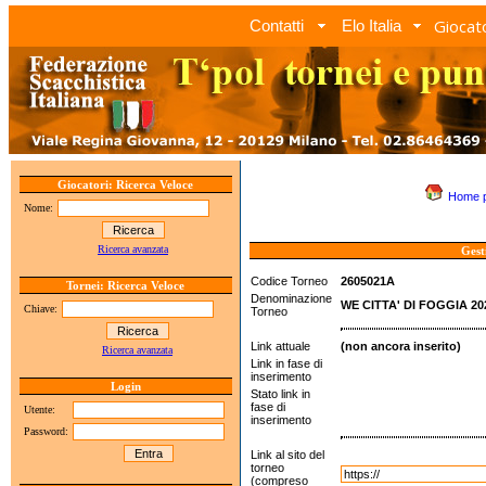
Giocato
Contatti
Elo Italia
Giocatori: Ricerca Veloce
Home 
Nome:
Ricerca avanzata
Gest
Codice Torneo
2605021A
Tornei: Ricerca Veloce
Denominazione
WE CITTA' DI FOGGIA 20
Chiave:
Torneo
Link attuale
(non ancora inserito)
Ricerca avanzata
Link in fase di
inserimento
Login
Stato link in
fase di
Utente:
inserimento
Password:
Link al sito del
torneo
(compreso