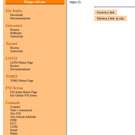
Mappa del sito
https://)
Elo Italia
Download
Documentazione
Giocatori
Ricerca
Raffronto
Statistiche
Tornei
Ricerca
Statistiche
LOTO
LOTO Home Page
Ricerca
Documentazione
TORO
TORO Home Page
FSI Arena
FSI Arena Home Page
Elo Online FSI Arena
Contatti
Contatti
Tutti i comunicati
Sito FSI
Sito Settore Arbitrale
FIDE
ECU
CONI
Email
Home