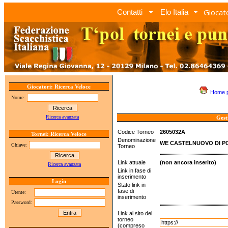
Giocato
Contatti
Elo Italia
Giocatori: Ricerca Veloce
Home 
Nome:
Ricerca avanzata
Gest
Codice Torneo
2605032A
Tornei: Ricerca Veloce
Denominazione
WE CASTELNUOVO DI PO
Chiave:
Torneo
Link attuale
(non ancora inserito)
Ricerca avanzata
Link in fase di
inserimento
Login
Stato link in
fase di
Utente:
inserimento
Password:
Link al sito del
torneo
(compreso