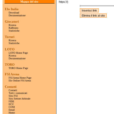
Mappa del sito
https://)
Elo Italia
Download
Documentazione
Giocatori
Ricerca
Raffronto
Statistiche
Tornei
Ricerca
Statistiche
LOTO
LOTO Home Page
Ricerca
Documentazione
TORO
TORO Home Page
FSI Arena
FSI Arena Home Page
Elo Online FSI Arena
Contatti
Contatti
Tutti i comunicati
Sito FSI
Sito Settore Arbitrale
FIDE
ECU
CONI
Email
Home