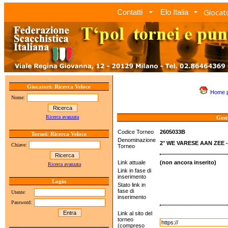
Giocato
Contatti
Elo Italia
Giocatori: Ricerca Veloce
Home 
Nome:
Ricerca avanzata
Gest
Codice Torneo
2605033B
Tornei: Ricerca Veloce
Denominazione
2° WE VARESE AAN ZEE 
Chiave:
Torneo
Link attuale
(non ancora inserito)
Ricerca avanzata
Link in fase di
inserimento
Login
Stato link in
fase di
Utente:
inserimento
Password:
Link al sito del
torneo
(compreso