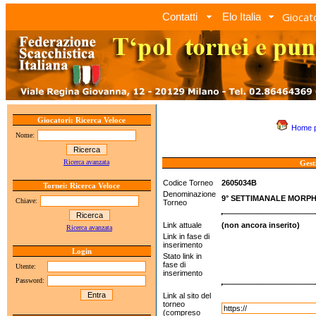
Giocato
Contatti
Elo Italia
Giocatori: Ricerca Veloce
Home 
Nome:
Ricerca avanzata
Gest
Codice Torneo
2605034B
Tornei: Ricerca Veloce
Denominazione
9° SETTIMANALE MORPHY
Chiave:
Torneo
Link attuale
(non ancora inserito)
Ricerca avanzata
Link in fase di
inserimento
Login
Stato link in
fase di
Utente:
inserimento
Password:
Link al sito del
torneo
(compreso