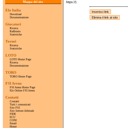
Mappa del sito
https://)
Elo Italia
Download
Documentazione
Giocatori
Ricerca
Raffronto
Statistiche
Tornei
Ricerca
Statistiche
LOTO
LOTO Home Page
Ricerca
Documentazione
TORO
TORO Home Page
FSI Arena
FSI Arena Home Page
Elo Online FSI Arena
Contatti
Contatti
Tutti i comunicati
Sito FSI
Sito Settore Arbitrale
FIDE
ECU
CONI
Email
Home