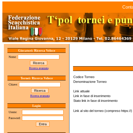
Conta
Giocatori: Ricerca Veloce
Nome:
Ricerca avanzata
Codice Torneo
Tornei: Ricerca Veloce
Denominazione Torneo
Chiave:
Link attuale
Ricerca avanzata
Link in fase di inserimento
Stato link in fase di inserimento
Login
Link al sito del torneo (compreso https://)
Utente:
Password: