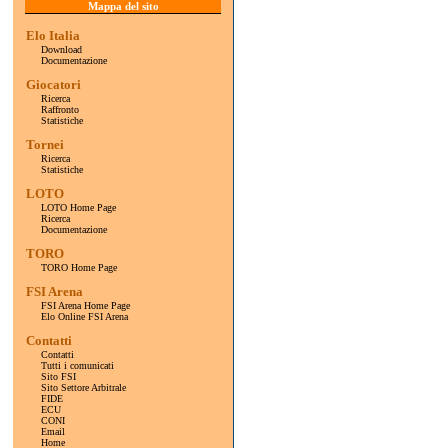
Mappa del sito
Elo Italia
Download
Documentazione
Giocatori
Ricerca
Raffronto
Statistiche
Tornei
Ricerca
Statistiche
LOTO
LOTO Home Page
Ricerca
Documentazione
TORO
TORO Home Page
FSI Arena
FSI Arena Home Page
Elo Online FSI Arena
Contatti
Contatti
Tutti i comunicati
Sito FSI
Sito Settore Arbitrale
FIDE
ECU
CONI
Email
Home