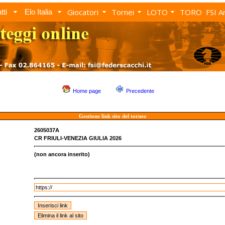
Giocatori
Tornei
LOTO
TORO
FSI A
tti
Elo Italia
Home page
Precedente
Gestione link sito del torneo
2605037A
CR FRIULI-VENEZIA GIULIA 2026
(non ancora inserito)