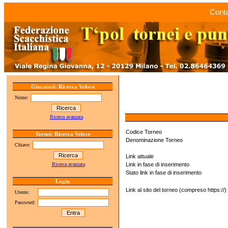
Conta
Giocatori: Ricerca Veloce
Nome:
Ricerca avanzata
Codice Torneo
Tornei: Ricerca Veloce
Denominazione Torneo
Chiave:
Link attuale
Ricerca avanzata
Link in fase di inserimento
Stato link in fase di inserimento
Login
Link al sito del torneo (compreso https://)
Utente:
Password: