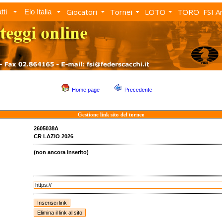
Giocatori
Tornei
LOTO
TORO
FSI A
tti
Elo Italia
Home page
Precedente
Gestione link sito del torneo
2605038A
CR LAZIO 2026
(non ancora inserito)