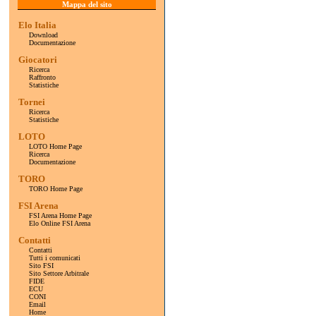
Mappa del sito
Elo Italia
Download
Documentazione
Giocatori
Ricerca
Raffronto
Statistiche
Tornei
Ricerca
Statistiche
LOTO
LOTO Home Page
Ricerca
Documentazione
TORO
TORO Home Page
FSI Arena
FSI Arena Home Page
Elo Online FSI Arena
Contatti
Contatti
Tutti i comunicati
Sito FSI
Sito Settore Arbitrale
FIDE
ECU
CONI
Email
Home