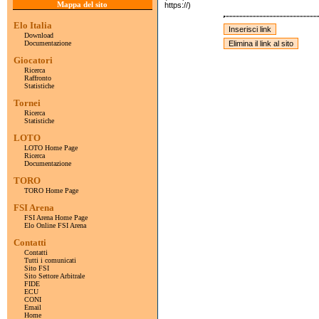
Mappa del sito
https://)
Elo Italia
Download
Documentazione
Giocatori
Ricerca
Raffronto
Statistiche
Tornei
Ricerca
Statistiche
LOTO
LOTO Home Page
Ricerca
Documentazione
TORO
TORO Home Page
FSI Arena
FSI Arena Home Page
Elo Online FSI Arena
Contatti
Contatti
Tutti i comunicati
Sito FSI
Sito Settore Arbitrale
FIDE
ECU
CONI
Email
Home