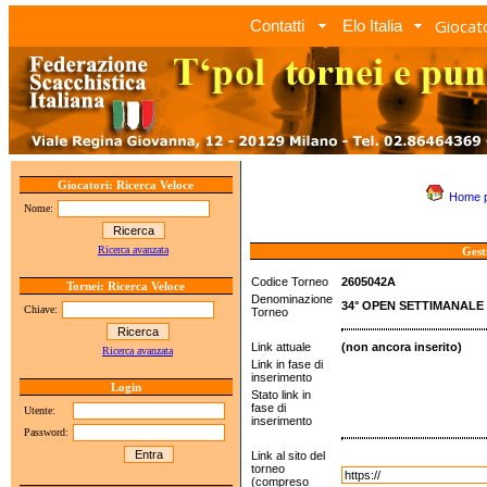
Giocato
Contatti
Elo Italia
Giocatori: Ricerca Veloce
Home 
Nome:
Ricerca avanzata
Gest
Codice Torneo
2605042A
Tornei: Ricerca Veloce
Denominazione
34° OPEN SETTIMANALE
Chiave:
Torneo
Link attuale
(non ancora inserito)
Ricerca avanzata
Link in fase di
inserimento
Login
Stato link in
fase di
Utente:
inserimento
Password:
Link al sito del
torneo
(compreso