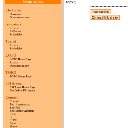
Mappa del sito
https://)
Elo Italia
Download
Documentazione
Giocatori
Ricerca
Raffronto
Statistiche
Tornei
Ricerca
Statistiche
LOTO
LOTO Home Page
Ricerca
Documentazione
TORO
TORO Home Page
FSI Arena
FSI Arena Home Page
Elo Online FSI Arena
Contatti
Contatti
Tutti i comunicati
Sito FSI
Sito Settore Arbitrale
FIDE
ECU
CONI
Email
Home