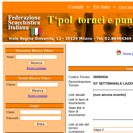
Giocato
Contatti
Elo Italia
Giocatori: Ricerca Veloce
Home 
Nome:
Ricerca avanzata
Gest
Codice Torneo
2605043A
Tornei: Ricerca Veloce
Denominazione
53° SETTIMANALE LAZIO 
Chiave:
Torneo
Link attuale
(non ancora inserito)
Ricerca avanzata
Link in fase di
inserimento
Login
Stato link in
fase di
Utente:
inserimento
Password:
Link al sito del
torneo
(compreso