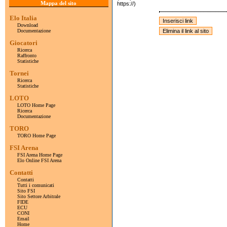
Mappa del sito
https://)
Elo Italia
Download
Documentazione
Giocatori
Ricerca
Raffronto
Statistiche
Tornei
Ricerca
Statistiche
LOTO
LOTO Home Page
Ricerca
Documentazione
TORO
TORO Home Page
FSI Arena
FSI Arena Home Page
Elo Online FSI Arena
Contatti
Contatti
Tutti i comunicati
Sito FSI
Sito Settore Arbitrale
FIDE
ECU
CONI
Email
Home