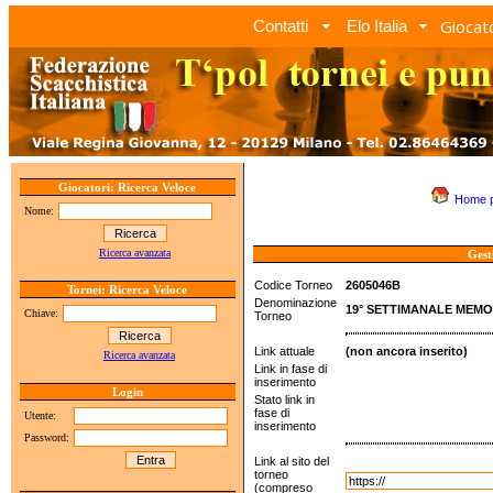
Giocato
Contatti
Elo Italia
Giocatori: Ricerca Veloce
Home 
Nome:
Ricerca avanzata
Gest
Codice Torneo
2605046B
Tornei: Ricerca Veloce
Denominazione
19° SETTIMANALE MEMOR
Chiave:
Torneo
Link attuale
(non ancora inserito)
Ricerca avanzata
Link in fase di
inserimento
Login
Stato link in
fase di
Utente:
inserimento
Password:
Link al sito del
torneo
(compreso