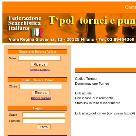
Conta
Giocatori: Ricerca Veloce
Nome:
Ricerca avanzata
Codice Torneo
Tornei: Ricerca Veloce
Denominazione Torneo
Chiave:
Link attuale
Ricerca avanzata
Link in fase di inserimento
Stato link in fase di inserimento
Login
Link al sito del torneo (compreso https://)
Utente:
Password: