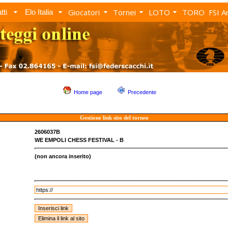
Giocatori
Tornei
LOTO
TORO
FSI A
tti
Elo Italia
Home page
Precedente
Gestione link sito del torneo
2606037B
WE EMPOLI CHESS FESTIVAL - B
(non ancora inserito)