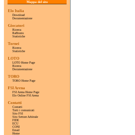
Mappa del sito
Elo Italia
Download
Documentazione
Giocatori
Ricerca
Raffronto
Statistiche
Tornei
Ricerca
Statistiche
LOTO
LOTO Home Page
Ricerca
Documentazione
TORO
TORO Home Page
FSI Arena
FSI Arena Home Page
Elo Online FSI Arena
Contatti
Contatti
Tutti i comunicati
Sito FSI
Sito Settore Arbitrale
FIDE
ECU
CONI
Email
Home