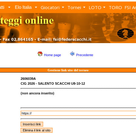
Giocatori
Tornei
LOTO
TORO
FSI A
tti
Elo Italia
Home page
Precedente
Gestione link sito del torneo
2606039A
CIG 2026 - SALENTO SCACCHI U8-10-12
(non ancora inserito)