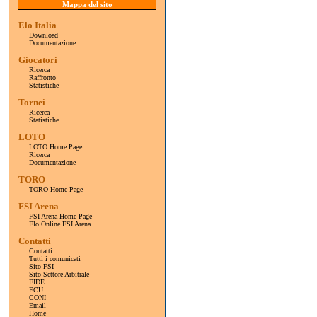
Mappa del sito
Elo Italia
Download
Documentazione
Giocatori
Ricerca
Raffronto
Statistiche
Tornei
Ricerca
Statistiche
LOTO
LOTO Home Page
Ricerca
Documentazione
TORO
TORO Home Page
FSI Arena
FSI Arena Home Page
Elo Online FSI Arena
Contatti
Contatti
Tutti i comunicati
Sito FSI
Sito Settore Arbitrale
FIDE
ECU
CONI
Email
Home