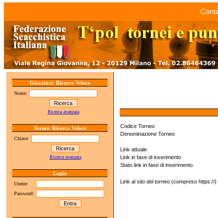
Conta
Giocatori: Ricerca Veloce
Nome:
Ricerca avanzata
Codice Torneo
Tornei: Ricerca Veloce
Denominazione Torneo
Chiave:
Link attuale
Ricerca avanzata
Link in fase di inserimento
Stato link in fase di inserimento
Login
Link al sito del torneo (compreso https://)
Utente:
Password: