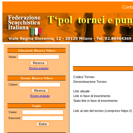
Conta
Giocatori: Ricerca Veloce
Nome:
Ricerca avanzata
Codice Torneo
Tornei: Ricerca Veloce
Denominazione Torneo
Chiave:
Link attuale
Ricerca avanzata
Link in fase di inserimento
Stato link in fase di inserimento
Login
Link al sito del torneo (compreso https://)
Utente:
Password: