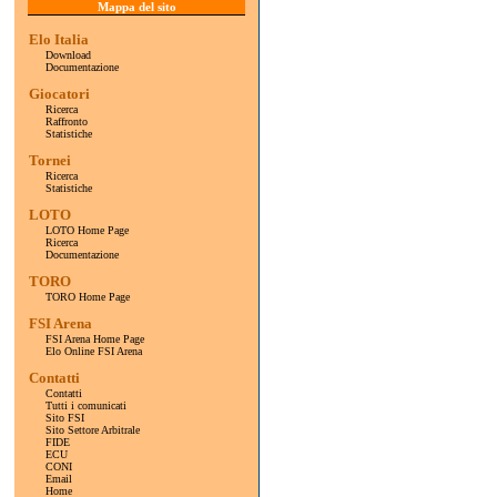
Mappa del sito
Elo Italia
Download
Documentazione
Giocatori
Ricerca
Raffronto
Statistiche
Tornei
Ricerca
Statistiche
LOTO
LOTO Home Page
Ricerca
Documentazione
TORO
TORO Home Page
FSI Arena
FSI Arena Home Page
Elo Online FSI Arena
Contatti
Contatti
Tutti i comunicati
Sito FSI
Sito Settore Arbitrale
FIDE
ECU
CONI
Email
Home