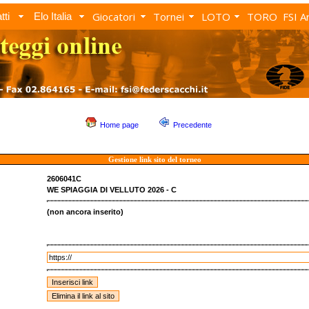
Giocatori
Tornei
LOTO
TORO
FSI A
tti
Elo Italia
Home page
Precedente
Gestione link sito del torneo
2606041C
WE SPIAGGIA DI VELLUTO 2026 - C
(non ancora inserito)