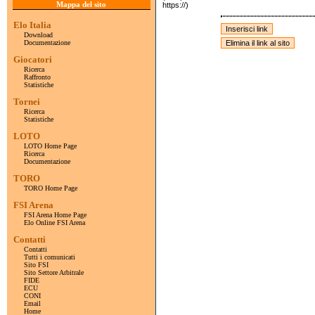
Mappa del sito
https://)
Elo Italia
Download
Documentazione
Giocatori
Ricerca
Raffronto
Statistiche
Tornei
Ricerca
Statistiche
LOTO
LOTO Home Page
Ricerca
Documentazione
TORO
TORO Home Page
FSI Arena
FSI Arena Home Page
Elo Online FSI Arena
Contatti
Contatti
Tutti i comunicati
Sito FSI
Sito Settore Arbitrale
FIDE
ECU
CONI
Email
Home