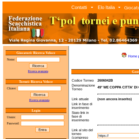
Giocato
Contatti
Elo Italia
Giocatori: Ricerca Veloce
Home 
Nome:
Ricerca avanzata
Gest
Codice Torneo
2606042B
Tornei: Ricerca Veloce
Denominazione
49° WE COPPA CITTA' DI
Chiave:
Torneo
Link attuale
(non ancora inserito)
Ricerca avanzata
Link in fase di
inserimento
Login
Stato link in
fase di
Utente:
inserimento
Password:
Link al sito del
torneo
(compreso