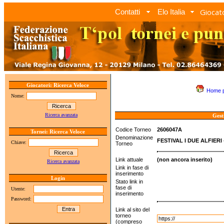
Giocato
Contatti
Elo Italia
Giocatori: Ricerca Veloce
Home 
Nome:
Ricerca avanzata
Gest
Codice Torneo
2606047A
Tornei: Ricerca Veloce
Denominazione
FESTIVAL I DUE ALFIERI
Chiave:
Torneo
Link attuale
(non ancora inserito)
Ricerca avanzata
Link in fase di
inserimento
Login
Stato link in
fase di
Utente:
inserimento
Password:
Link al sito del
torneo
(compreso