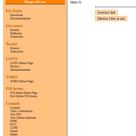
Mappa del sito
https://)
Elo Italia
Download
Documentazione
Giocatori
Ricerca
Raffronto
Statistiche
Tornei
Ricerca
Statistiche
LOTO
LOTO Home Page
Ricerca
Documentazione
TORO
TORO Home Page
FSI Arena
FSI Arena Home Page
Elo Online FSI Arena
Contatti
Contatti
Tutti i comunicati
Sito FSI
Sito Settore Arbitrale
FIDE
ECU
CONI
Email
Home