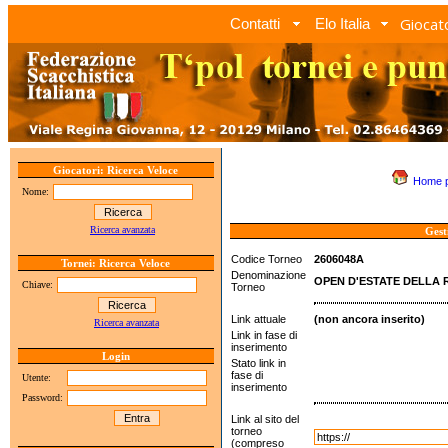
Giocato
Contatti
Elo Italia
Giocatori: Ricerca Veloce
Home 
Nome:
Ricerca avanzata
Gest
Codice Torneo
2606048A
Tornei: Ricerca Veloce
Denominazione
OPEN D'ESTATE DELLA
Chiave:
Torneo
Link attuale
(non ancora inserito)
Ricerca avanzata
Link in fase di
inserimento
Login
Stato link in
fase di
Utente:
inserimento
Password:
Link al sito del
torneo
(compreso