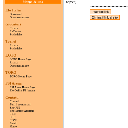
Mappa del sito
https://)
Elo Italia
Download
Documentazione
Giocatori
Ricerca
Raffronto
Statistiche
Tornei
Ricerca
Statistiche
LOTO
LOTO Home Page
Ricerca
Documentazione
TORO
TORO Home Page
FSI Arena
FSI Arena Home Page
Elo Online FSI Arena
Contatti
Contatti
Tutti i comunicati
Sito FSI
Sito Settore Arbitrale
FIDE
ECU
CONI
Email
Home