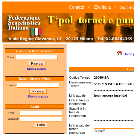
Giocato
Contatti
Elo Italia
Giocatori: Ricerca Veloce
Home 
Nome:
Ricerca avanzata
Gest
Codice Torneo
2606049A
Tornei: Ricerca Veloce
Denominazione
5° OPEN ISOLA DEL SOL
Chiave:
Torneo
Link attuale
(non ancora inserito)
Ricerca avanzata
Link in fase di
inserimento
Login
Stato link in
fase di
Utente:
inserimento
Password:
Link al sito del
torneo
(compreso