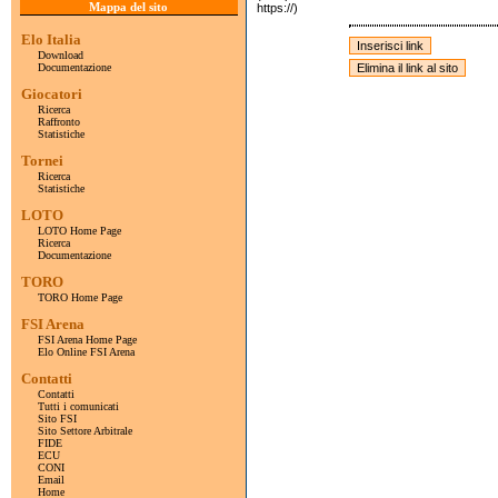
Mappa del sito
https://)
Elo Italia
Download
Documentazione
Giocatori
Ricerca
Raffronto
Statistiche
Tornei
Ricerca
Statistiche
LOTO
LOTO Home Page
Ricerca
Documentazione
TORO
TORO Home Page
FSI Arena
FSI Arena Home Page
Elo Online FSI Arena
Contatti
Contatti
Tutti i comunicati
Sito FSI
Sito Settore Arbitrale
FIDE
ECU
CONI
Email
Home