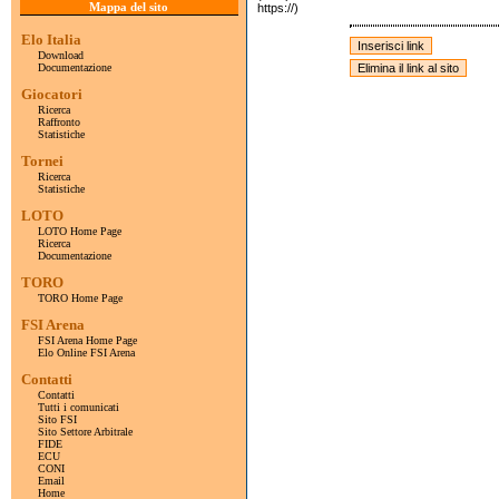
Mappa del sito
https://)
Elo Italia
Download
Documentazione
Giocatori
Ricerca
Raffronto
Statistiche
Tornei
Ricerca
Statistiche
LOTO
LOTO Home Page
Ricerca
Documentazione
TORO
TORO Home Page
FSI Arena
FSI Arena Home Page
Elo Online FSI Arena
Contatti
Contatti
Tutti i comunicati
Sito FSI
Sito Settore Arbitrale
FIDE
ECU
CONI
Email
Home