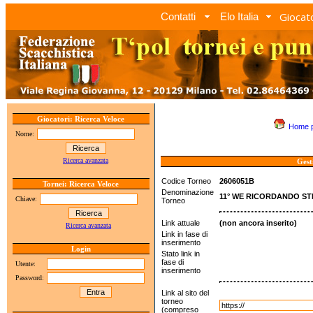
Giocato
Contatti
Elo Italia
Giocatori: Ricerca Veloce
Home 
Nome:
Ricerca avanzata
Gest
Codice Torneo
2606051B
Tornei: Ricerca Veloce
Denominazione
11° WE RICORDANDO ST
Chiave:
Torneo
Link attuale
(non ancora inserito)
Ricerca avanzata
Link in fase di
inserimento
Login
Stato link in
fase di
Utente:
inserimento
Password:
Link al sito del
torneo
(compreso