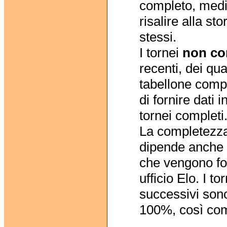
completo, media
risalire alla sto
stessi.
I tornei
non co
recenti, dei qu
tabellone comp
di fornire dati 
tornei completi
La completezza
dipende anche d
che vengono forn
ufficio Elo. I to
successivi sono
100%, così come