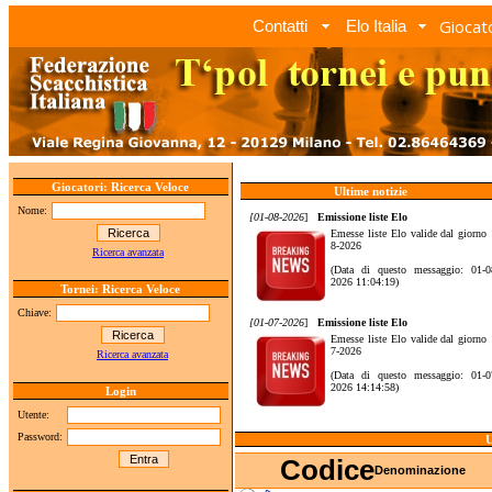
Giocato
Contatti
Elo Italia
Giocatori: Ricerca Veloce
Ultime notizie
Nome:
[01-08-2026
]
Emissione liste Elo
Emesse liste Elo valide dal giorno 
8-2026
Ricerca avanzata
(Data di questo messaggio: 01-0
2026 11:04:19)
Tornei: Ricerca Veloce
Chiave:
[01-07-2026
]
Emissione liste Elo
Emesse liste Elo valide dal giorno 
7-2026
Ricerca avanzata
(Data di questo messaggio: 01-0
2026 14:14:58)
Login
Utente:
Password:
U
Codice
Denominazione