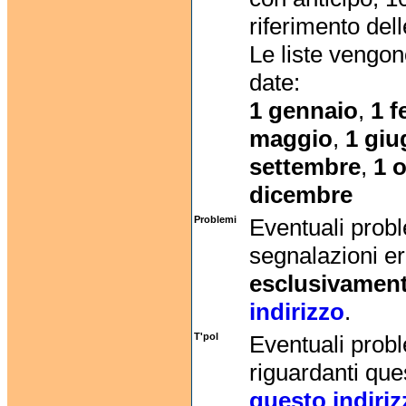
riferimento dell
Le liste vengo
date:
1 gennaio
,
1 f
maggio
,
1 gi
settembre
,
1 
dicembre
Problemi
Eventuali probl
segnalazioni er
esclusivament
indirizzo
.
T'pol
Eventuali probl
riguardanti que
questo indiriz