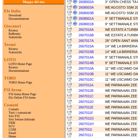
Mappa del sito
2608002A
3° OPEN CHESS 'TA
2608003A
WE AGOSTO SSM 20
Elo Italia
2608003B
WE AGOSTO SSM 20
Download
2608001A
9° SETTIMANALE STE
Documentazione
2608001B
9° SETTIMANALE STE
Giocatori
2607016A
WE ESTATE A TURBI
Ricerca
Raffronto
2607016B
WE ESTATE A TURBI
Statistiche
2607017A
28° OPEN SANT AN
Tornei
2607015A
14° WE LA BIRRERIA
Ricerca
2607015B
14° WE LA BIRRERIA
Statistiche
2607014A
9° SETTIMANALE STE
LOTO
2607014B
9° SETTIMANALE STE
LOTO Home Page
Ricerca
2607010A
11° WE USCIAMO DA
Documentazione
2607010B
11° WE USCIAMO DA
TORO
2607010C
11° WE USCIAMO DA
TORO Home Page
2607011A
WE PARMA AAN ZEE
FSI Arena
2607011B
WE PARMA AAN ZEE
FSI Arena Home Page
2607011C
WE PARMA AAN ZEE
Elo Online FSI Arena
2607011D
WE PARMA AAN ZEE
Contatti
2607011E
WE PARMA AAN ZEE
Contatti
Tutti i comunicati
2607011F
WE PARMA AAN ZEE
Sito FSI
2607011G
WE PARMA AAN ZEE
Sito Settore Arbitrale
FIDE
2607011H
WE PARMA AAN ZEE
ECU
2607011I
WE PARMA AAN ZEE
CONI
Email
2607011J
WE PARMA AAN ZEE
Home