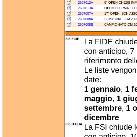
2607012A
8° OPEN CHESS I
2607013A
OPEN THERMAE CH
2607007A
17° OPEN ISCHIA I
2607008A
SEMIFINALE CIA 20
2607008B
CAMPIONATO CM 2
Elo FIDE
La FIDE chiude 
con anticipo, 7 
riferimento dell
Le liste vengo
date:
1 gennaio
,
1 f
maggio
,
1 gi
settembre
,
1 
dicembre
Elo ITALIA
La FSI chiude l
con anticipo, 10